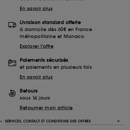
sur "continuer sans accepter". Voous pouvez à tout
moment choisir de retirer votrte consentement. Si vous
En savoir plus
souhaitez obtenir plus d'information sur les cookies
utilisés,
cliquez
ici
.
Livraison standard offerte
à domicile dès 60€ en France
métropolitaine et Monaco
Explorer l'offre
Paiements sécurisés
et paiements en plusieurs fois
En savoir plus
Retours
sous 14 jours
Retourner mon article
SERVICES, CONTACT ET CONDITIONS DES OFFRES