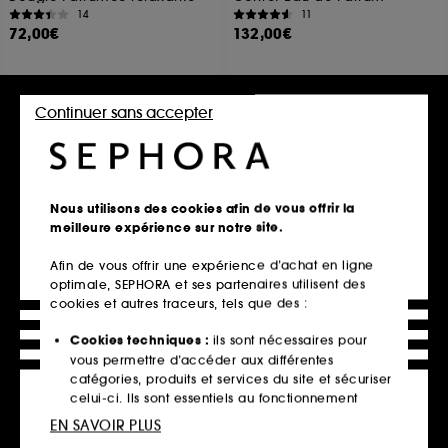
14
11
72,00€
132,00€
Continuer sans accepter
Ajouter au panier
Ajouter au panier
Nous utilisons des cookies afin de vous offrir la
meilleure expérience sur notre site.
Afin de vous offrir une expérience d’achat en ligne
optimale, SEPHORA et ses partenaires utilisent des
cookies et autres traceurs, tels que des :
Cookies techniques :
ils sont nécessaires pour
vous permettre d’accéder aux différentes
PENHALIGON'S
GUCCI
catégories, produits et services du site et sécuriser
Luna
The Alchemist's Garden
Lotion pour le Corps
Tears From The Moon
celui-ci. Ils sont essentiels au fonctionnement
Eau de Parfum
63,00€
technique du site et ne peuvent être désactivés.
EN SAVOIR PLUS
97
12,60€
/
100ml
275,00€