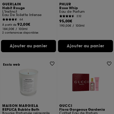
GUERLAIN
PHLUR
Habit Rouge
Rose Whip
L'Instinct
Eau de Parfum
Eau De Toilette Intense
232
64
95,00€
92,00€
À partir de
190,00€
/
100ml
184,00€
/
100ml
2 contenances disponibles
Ajouter au panier
Ajouter au panier
Exclu web
MAISON MARGIELA
GUCCI
REPLICA Bubble Bath
Flora Gorgeous Gardenia
Bougie Parfumée relaxante
Coffret Eau de Parfum