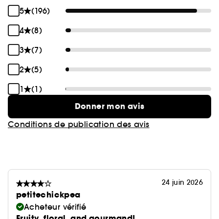
de poire, de fleur de lotus et de gardénia.
5
(196)
4
(8)
3
(7)
2
(5)
1
(1)
Donner mon avis
Conditions de publication des avis
24 juin 2026
petitechickpea
Acheteur vérifié
Fruity, floral, and gourmand!