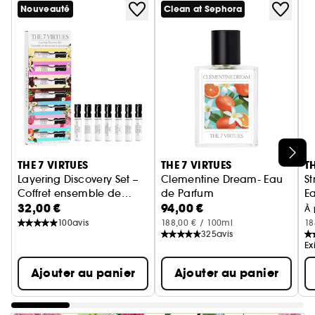
Nouveauté
Clean at Sephora
Ignorer le carrousel produits
THE 7 VIRTUES
THE 7 VIRTUES
T
Layering Discovery Set –
Clementine Dream- Eau
S
Coffret ensemble de
de Parfum
E
32,00 €
94,00 €
découverte des parfums
À 
à superp
100
avis
188,00 € / 100ml
18
325
avis
Ex
Ajouter au panier
Ajouter au panier