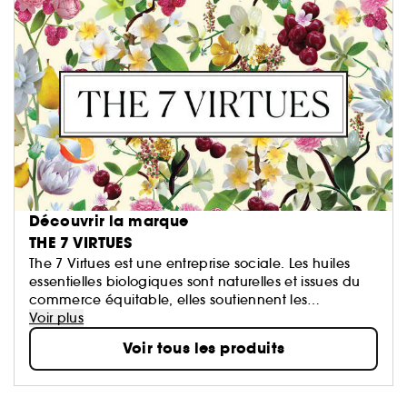
Découvrir la marque
THE 7 VIRTUES
The 7 Virtues est une entreprise sociale. Les huiles
essentielles biologiques sont naturelles et issues du
commerce équitable, elles soutiennent les
agriculteurs qui se reconstruisent après une guerre
Voir plus
ou un conflit. Les parfums sont hypoallergéniques, ils
Voir tous les produits
sont imprégnés d’alcool de sucre de canne et
contiennent plus de 22 % d’huiles parfumées qui leur
confèrent une senteur naturelle de longue durée.