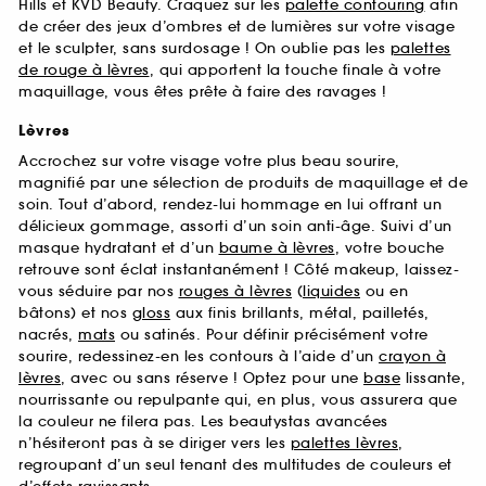
Hills et KVD Beauty. Craquez sur les
palette contouring
afin
de créer des jeux d’ombres et de lumières sur votre visage
et le sculpter, sans surdosage ! On oublie pas les
palettes
de rouge à lèvres
, qui apportent la touche finale à votre
maquillage, vous êtes prête à faire des ravages !
Lèvres
Accrochez sur votre visage votre plus beau sourire,
magnifié par une sélection de produits de maquillage et de
soin. Tout d’abord, rendez-lui hommage en lui offrant un
délicieux gommage, assorti d’un soin anti-âge. Suivi d’un
masque hydratant et d’un
baume à lèvres
, votre bouche
retrouve sont éclat instantanément ! Côté makeup, laissez-
vous séduire par nos
rouges à lèvres
(
liquides
ou en
bâtons) et nos
gloss
aux finis brillants, métal, pailletés,
nacrés,
mats
ou satinés. Pour définir précisément votre
sourire, redessinez-en les contours à l’aide d’un
crayon à
lèvres
, avec ou sans réserve ! Optez pour une
base
lissante,
nourrissante ou repulpante qui, en plus, vous assurera que
la couleur ne filera pas. Les beautystas avancées
n’hésiteront pas à se diriger vers les
palettes lèvres
,
regroupant d’un seul tenant des multitudes de couleurs et