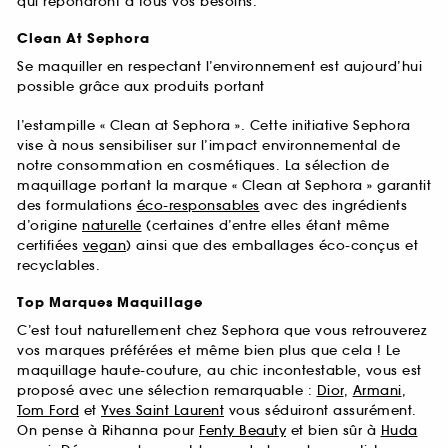
qui répondront à tous vos besoins.
Clean At Sephora
Se maquiller en respectant l’environnement est aujourd’hui
possible grâce aux produits portant
l’estampille « Clean at Sephora ». Cette initiative Sephora
vise à nous sensibiliser sur l’impact environnemental de
notre consommation en cosmétiques. La sélection de
maquillage portant la marque « Clean at Sephora » garantit
des formulations
éco-responsables
avec des ingrédients
d’origine
naturelle
(certaines d’entre elles étant même
certifiées
vegan
) ainsi que des emballages éco-conçus et
recyclables.
Top Marques Maquillage
C’est tout naturellement chez Sephora que vous retrouverez
vos marques préférées et même bien plus que cela ! Le
maquillage haute-couture, au chic incontestable, vous est
proposé avec une sélection remarquable :
Dior
,
Armani
,
Tom Ford
et
Yves Saint Laurent
vous séduiront assurément.
On pense à Rihanna pour
Fenty Beauty
et bien sûr à
Huda