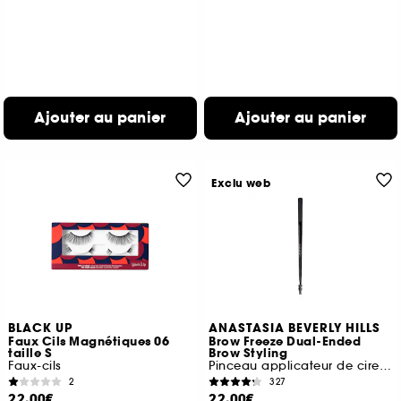
Ajouter au panier
Ajouter au panier
Exclu web
BLACK UP
ANASTASIA BEVERLY HILLS
Faux Cils Magnétiques 06
Brow Freeze Dual-Ended
taille S
Brow Styling
Faux-cils
Pinceau applicateur de cire sourcils
2
327
22,00€
22,00€