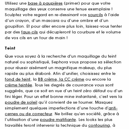
Utilisez une
base à paupières
(primer) pour que votre
maquillage des yeux conserve une tenue exemplaire !
Sculptez votre regard en re-dessinant vos
sourcils
à l’aide
d’un crayon, d’un mascara ou d’une ombre et d’un
goupillon. Et pour aller encore plus loin, laissez-vous tenter
par des
faux-cils
qui décupleront la courbure et le volume
de vos cils en un tour de main !
Teint
Que vous soyez à la recherche d'un maquillage du teint
naturel ou sophistiqué, Sephora vous propose sa sélection
pour réussir aisément un magnifique makeup, du plus
rapide au plus élaboré. Afin d’unifier, choisissez entre le
fond de teint
, la
BB crème, la CC crème
ou encore la
crème teintée
. Tous les degrés de couvrance vous sont
suggérés, que ce soit en vue d’un teint zéro défaut ou d’un
fini léger. Pour un effet bonne mine instantané, c’est vers la
poudre de soleil
qu’il convient de se tourner. Masquez
simplement quelques imperfections d’une touche d’
anti-
cernes ou de correcteur
. Ne brillez qu’en société, grâce à
l’utilisation d’une
poudre matifiante
. Les looks les plus
travaillés feront intervenir la technique du
contouring
, à