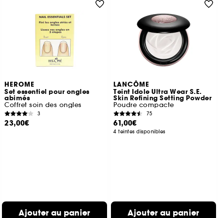
HEROME
LANCÔME
Set essentiel pour ongles
Teint Idole Ultra Wear S.E.
abimés
Skin Refining Setting Powder
Coffret soin des ongles
Poudre compacte
3
75
23,00€
61,00€
4 teintes disponibles
Ajouter au panier
Ajouter au panier