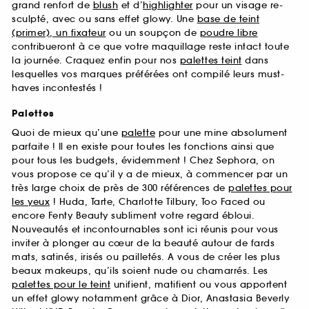
grand renfort de
blush
et d’
highlighter
pour un visage re-
sculpté, avec ou sans effet glowy. Une
base de teint
(primer), un fixateur
ou un soupçon de
poudre libre
contribueront à ce que votre maquillage reste intact toute
la journée. Craquez enfin pour nos
palettes teint
dans
lesquelles vos marques préférées ont compilé leurs must-
haves incontestés !
Palettes
Quoi de mieux qu’une
palette
pour une mine absolument
parfaite ! Il en existe pour toutes les fonctions ainsi que
pour tous les budgets, évidemment ! Chez Sephora, on
vous propose ce qu’il y a de mieux, à commencer par un
très large choix de près de 300 références de
palettes pour
les yeux
! Huda, Tarte, Charlotte Tilbury, Too Faced ou
encore Fenty Beauty subliment votre regard ébloui.
Nouveautés et incontournables sont ici réunis pour vous
inviter à plonger au cœur de la beauté autour de fards
mats, satinés, irisés ou pailletés. A vous de créer les plus
beaux makeups, qu’ils soient nude ou chamarrés. Les
palettes pour le teint
unifient, matifient ou vous apportent
un effet glowy notamment grâce à Dior, Anastasia Beverly