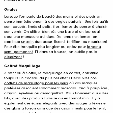
d’effets ravissants.
Ongles
Lorsque l’on parle de beauté des mains et des pieds on
pense immédiatement à des ongles parfaits ! Une fois qu’ils
sont coupés, limés et polis, il est temps de penser à choisir
son
vernis
. On utilise, bien sûr,
une base et un top-coat
pour une manucure qui dure. De temps en temps, on
applique
un soin
durcisseur, lissant, fortifiant ou nourrissant.
Pour être tranquille plus longtemps, optez pour
le vernis
semi-permanent
. Et dans sa trousse, on oublie pas le
dissolvant
!
Coffret Maquillage
A offrir ou à s’offrir, le maquillage en coffret, constitue
toujours un cadeau du plus bel effet ! Découvrez nos
coffrets de maquillage pour les yeux
où vos marques
préférées associent savamment mascara, fard à paupières,
crayon, eye-liner ou démaquillant. Vous trouverez aussi des
kits
, avec des produits full-size ou en format mini. Il y a
également des écrins élégants avec des
rouges à lèvres
et
des gloss à foison ainsi que des assortiments
pour le teint
,