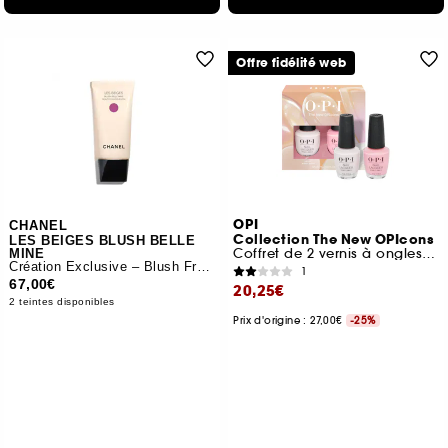
Offre fidélité web
OPI
CHANEL
Collection The New OPIcons
LES BEIGES BLUSH BELLE
Coffret de 2 vernis à ongles tenue jusqu'à 7 jours
MINE
Création Exclusive – Blush Fraîcheur
1
67,00€
20,25€
2 teintes disponibles
Prix d'origine : 27,00€
-25%