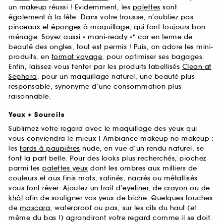
un makeup réussi ! Evidemment, les
palettes
sont
également à la fête. Dans votre trousse, n’oubliez pas
pinceaux et éponges
à maquillage, qui font toujours bon
ménage. Soyez aussi « mani-ready »* car en terme de
beauté des ongles, tout est permis ! Puis, on adore les mini-
produits, en
format voyage
, pour optimiser ses bagages.
Enfin, laissez-vous tenter par les produits labellisés
Clean at
Sephora
, pour un maquillage naturel, une beauté plus
responsable, synonyme d’une consommation plus
raisonnable.
Yeux + Sourcils
Sublimez votre regard avec le maquillage des yeux qui
vous conviendra le mieux ! Ambiance makeup no makeup :
les
fards à paupières
nude, en vue d’un rendu naturel, se
font la part belle. Pour des looks plus recherchés, piochez
parmi les
palettes yeux
dont les ombres aux milliers de
couleurs et aux finis mats, satinés, nacrés ou métallisés
vous font rêver. Ajoutez un trait d’
eyeliner
, de
crayon ou de
khôl
afin de souligner vos yeux de biche. Quelques touches
de
mascara
, waterproof ou pas, sur les cils du haut (et
même du bas !) agrandiront votre regard comme il se doit.