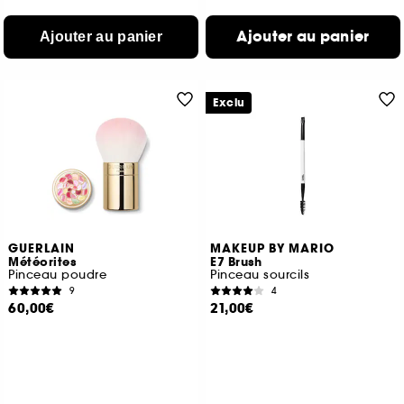
Ajouter au panier
Ajouter au panier
Exclu
GUERLAIN
MAKEUP BY MARIO
Météorites
E7 Brush
Pinceau poudre
Pinceau sourcils
9
4
60,00€
21,00€