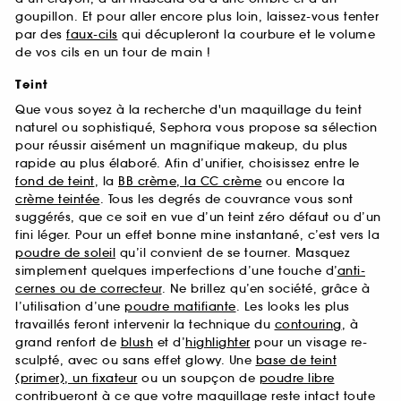
goupillon. Et pour aller encore plus loin, laissez-vous tenter
par des
faux-cils
qui décupleront la courbure et le volume
de vos cils en un tour de main !
Teint
Que vous soyez à la recherche d'un maquillage du teint
naturel ou sophistiqué, Sephora vous propose sa sélection
pour réussir aisément un magnifique makeup, du plus
rapide au plus élaboré. Afin d’unifier, choisissez entre le
fond de teint
, la
BB crème, la CC crème
ou encore la
crème teintée
. Tous les degrés de couvrance vous sont
suggérés, que ce soit en vue d’un teint zéro défaut ou d’un
fini léger. Pour un effet bonne mine instantané, c’est vers la
poudre de soleil
qu’il convient de se tourner. Masquez
simplement quelques imperfections d’une touche d’
anti-
cernes ou de correcteur
. Ne brillez qu’en société, grâce à
l’utilisation d’une
poudre matifiante
. Les looks les plus
travaillés feront intervenir la technique du
contouring
, à
grand renfort de
blush
et d’
highlighter
pour un visage re-
sculpté, avec ou sans effet glowy. Une
base de teint
(primer), un fixateur
ou un soupçon de
poudre libre
contribueront à ce que votre maquillage reste intact toute