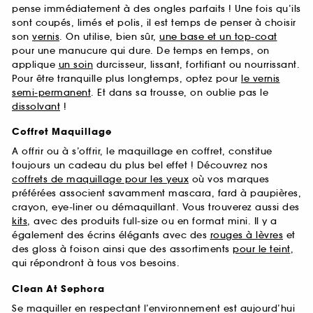
pense immédiatement à des ongles parfaits ! Une fois qu’ils
sont coupés, limés et polis, il est temps de penser à choisir
son
vernis
. On utilise, bien sûr,
une base et un top-coat
pour une manucure qui dure. De temps en temps, on
applique
un soin
durcisseur, lissant, fortifiant ou nourrissant.
Pour être tranquille plus longtemps, optez pour
le vernis
semi-permanent
. Et dans sa trousse, on oublie pas le
dissolvant
!
Coffret Maquillage
A offrir ou à s’offrir, le maquillage en coffret, constitue
toujours un cadeau du plus bel effet ! Découvrez nos
coffrets de maquillage pour les yeux
où vos marques
préférées associent savamment mascara, fard à paupières,
crayon, eye-liner ou démaquillant. Vous trouverez aussi des
kits
, avec des produits full-size ou en format mini. Il y a
également des écrins élégants avec des
rouges à lèvres
et
des gloss à foison ainsi que des assortiments
pour le teint
,
qui répondront à tous vos besoins.
Clean At Sephora
Se maquiller en respectant l’environnement est aujourd’hui