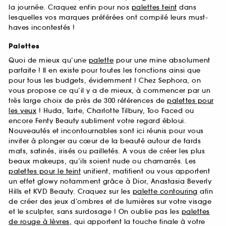
la journée. Craquez enfin pour nos
palettes teint
dans
lesquelles vos marques préférées ont compilé leurs must-
haves incontestés !
Palettes
Quoi de mieux qu’une
palette
pour une mine absolument
parfaite ! Il en existe pour toutes les fonctions ainsi que
pour tous les budgets, évidemment ! Chez Sephora, on
vous propose ce qu’il y a de mieux, à commencer par un
très large choix de près de 300 références de
palettes pour
les yeux
! Huda, Tarte, Charlotte Tilbury, Too Faced ou
encore Fenty Beauty subliment votre regard ébloui.
Nouveautés et incontournables sont ici réunis pour vous
inviter à plonger au cœur de la beauté autour de fards
mats, satinés, irisés ou pailletés. A vous de créer les plus
beaux makeups, qu’ils soient nude ou chamarrés. Les
palettes pour le teint
unifient, matifient ou vous apportent
un effet glowy notamment grâce à Dior, Anastasia Beverly
Hills et KVD Beauty. Craquez sur les
palette contouring
afin
de créer des jeux d’ombres et de lumières sur votre visage
et le sculpter, sans surdosage ! On oublie pas les
palettes
de rouge à lèvres
, qui apportent la touche finale à votre