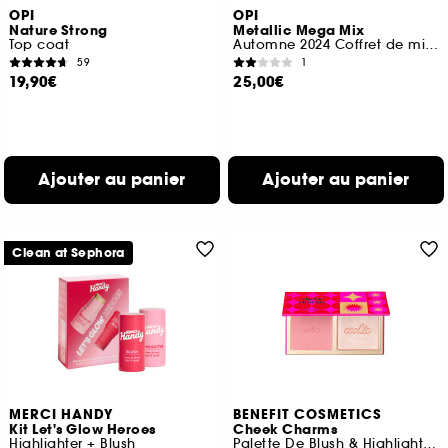
OPI
OPI
Nature Strong
Metallic Mega Mix
Top coat
Automne 2024 Coffret de minis vernis tenue jusqu'à 7 jours
59
1
19,90€
25,00€
Ajouter au panier
Ajouter au panier
Clean at Sephora
MERCI HANDY
BENEFIT COSMETICS
Kit Let's Glow Heroes
Cheek Charms
Highlighter + Blush
Palette De Blush & Highlighter En Edition Limitée