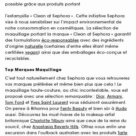
possible grâce aux produits portant
l’estampille « Clean at Sephora ». Cette initiative Sephora
vise à nous sensibiliser sur l’impact environnemental de
notre consommation en cosmétiques. La sélection de
maquillage portant la marque « Clean at Sephora » garantit
des formulations
éco-responsables
avec des ingrédients
d’origine
naturelle
(certaines d’entre elles étant même
certifiées
vegan
) ainsi que des emballages éco-conçus et
recyclables.
Top Marques Maquillage
C’est tout naturellement chez Sephora que vous retrouverez
vos marques préférées et même bien plus que cela ! Le
maquillage haute-couture, au chic incontestable, vous est
proposé avec une sélection remarquable :
Dior
,
Armani
,
Tom Ford
et
Yves Saint Laurent
vous séduiront assurément.
On pense à Rihanna pour
Fenty Beauty
et bien sûr à
Huda
aussi. Découvrez les must-haves de la makeup-artist
britannique
Charlotte Tilbury
ainsi que ceux de la reine du
sourcil, chez
Anastasia Beverly Hills
. Offrez-vous enfin une
excursion dans l’outback australien avec les produits
Tarte