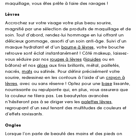
maquillage, vous êtes prête à faire des ravages !
Lèvres
Accrochez sur votre visage votre plus beau sourire,
magnifié par une sélection de produits de maquillage et de
soin. Tout d’abord, rendez-lui hommage en lui offrant un
délicieux gommage, assorti d’un soin anti-âge. Suivi d’un
masque hydratant et d’un
baume à lèvres
, votre bouche
retrouve sont éclat instantanément ! Côté makeup, laissez-
vous séduire par nos
rouges à lèvres
(
liquides
ou en
bâtons) et nos
gloss
aux finis brillants, métal, pailletés,
nacrés,
mats
ou satinés. Pour définir précisément votre
sourire, redessinez-en les contours à l’aide d’un
crayon à
lèvres
, avec ou sans réserve ! Optez pour une
base
lissante,
nourrissante ou repulpante qui, en plus, vous assurera que
la couleur ne filera pas. Les beautystas avancées
n’hésiteront pas à se diriger vers les
palettes lèvres
,
regroupant d’un seul tenant des multitudes de couleurs et
d’effets ravissants.
Ongles
Lorsque l’on parle de beauté des mains et des pieds on