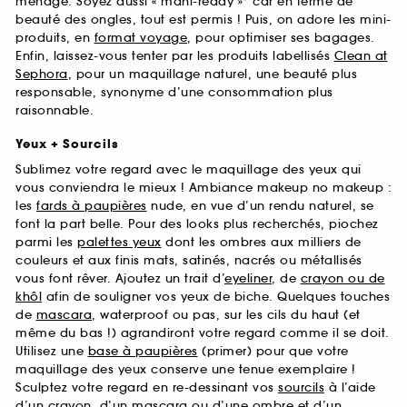
ménage. Soyez aussi « mani-ready »* car en terme de
beauté des ongles, tout est permis ! Puis, on adore les mini-
produits, en
format voyage
, pour optimiser ses bagages.
Enfin, laissez-vous tenter par les produits labellisés
Clean at
Sephora
, pour un maquillage naturel, une beauté plus
responsable, synonyme d’une consommation plus
raisonnable.
Yeux + Sourcils
Sublimez votre regard avec le maquillage des yeux qui
vous conviendra le mieux ! Ambiance makeup no makeup :
les
fards à paupières
nude, en vue d’un rendu naturel, se
font la part belle. Pour des looks plus recherchés, piochez
parmi les
palettes yeux
dont les ombres aux milliers de
couleurs et aux finis mats, satinés, nacrés ou métallisés
vous font rêver. Ajoutez un trait d’
eyeliner
, de
crayon ou de
khôl
afin de souligner vos yeux de biche. Quelques touches
de
mascara
, waterproof ou pas, sur les cils du haut (et
même du bas !) agrandiront votre regard comme il se doit.
Utilisez une
base à paupières
(primer) pour que votre
maquillage des yeux conserve une tenue exemplaire !
Sculptez votre regard en re-dessinant vos
sourcils
à l’aide
d’un crayon, d’un mascara ou d’une ombre et d’un