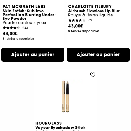
PAT MCGRATH LABS
CHARLOTTE TILBURY
Skin Fetish: Sublime
Airbrush Flawless Lip Blur
Perfection Blurring Under-
Rouge à lèvres liquide
Eye Powder
73
Poudre contours yeux
43,00€
243
8 teintes disponibles
44,00€
6 teintes disponibles
Ajouter au panier
Ajouter au panier
HOURGLASS
Voyeur Eyeshadow Stick