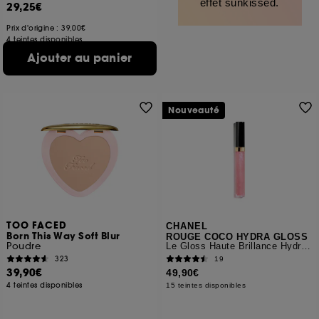
effet sunkissed.
29,25€
Prix d'origine : 39,00€
4 teintes disponibles
Ajouter au panier
Nouveauté
TOO FACED
CHANEL
Born This Way Soft Blur
ROUGE COCO HYDRA GLOSS
Poudre
Le Gloss Haute Brillance Hydratant Et Lissant
323
19
39,90€
49,90€
4 teintes disponibles
15 teintes disponibles