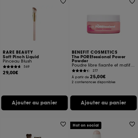
RARE BEAUTY
BENEFIT COSMETICS
Soft Pinch Liquid
The POREfessional Power
Powder
Pinceau Blush
Poudre libre fixante et matifiante
569
277
29,00€
25,00€
À partir de
2 contenances disponibles
Ajouter au panier
Ajouter au panier
Hot on social