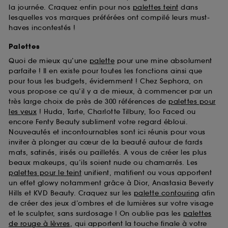
la journée. Craquez enfin pour nos
palettes teint
dans
lesquelles vos marques préférées ont compilé leurs must-
haves incontestés !
Palettes
Quoi de mieux qu’une
palette
pour une mine absolument
parfaite ! Il en existe pour toutes les fonctions ainsi que
pour tous les budgets, évidemment ! Chez Sephora, on
vous propose ce qu’il y a de mieux, à commencer par un
très large choix de près de 300 références de
palettes pour
les yeux
! Huda, Tarte, Charlotte Tilbury, Too Faced ou
encore Fenty Beauty subliment votre regard ébloui.
Nouveautés et incontournables sont ici réunis pour vous
inviter à plonger au cœur de la beauté autour de fards
mats, satinés, irisés ou pailletés. A vous de créer les plus
beaux makeups, qu’ils soient nude ou chamarrés. Les
palettes pour le teint
unifient, matifient ou vous apportent
un effet glowy notamment grâce à Dior, Anastasia Beverly
Hills et KVD Beauty. Craquez sur les
palette contouring
afin
de créer des jeux d’ombres et de lumières sur votre visage
et le sculpter, sans surdosage ! On oublie pas les
palettes
de rouge à lèvres
, qui apportent la touche finale à votre