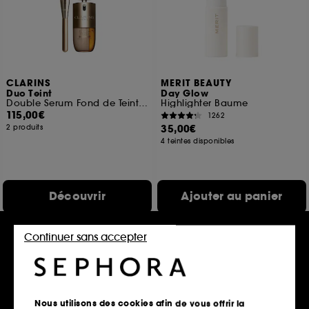
CLARINS
MERIT BEAUTY
Duo Teint
Day Glow
Double Serum Fond de Teint et Pinceau Fond de Teint inspiré du Gua Sha
Highlighter Baume
115,00€
1262
35,00€
2 produits
4 teintes disponibles
Découvrir
Ajouter au panier
Continuer sans accepter
Best seller
Nous utilisons des cookies afin de vous offrir la