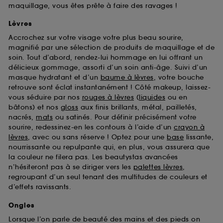
maquillage, vous êtes prête à faire des ravages !
Lèvres
Accrochez sur votre visage votre plus beau sourire,
magnifié par une sélection de produits de maquillage et de
soin. Tout d’abord, rendez-lui hommage en lui offrant un
délicieux gommage, assorti d’un soin anti-âge. Suivi d’un
masque hydratant et d’un
baume à lèvres
, votre bouche
retrouve sont éclat instantanément ! Côté makeup, laissez-
vous séduire par nos
rouges à lèvres
(
liquides
ou en
bâtons) et nos
gloss
aux finis brillants, métal, pailletés,
nacrés,
mats
ou satinés. Pour définir précisément votre
sourire, redessinez-en les contours à l’aide d’un
crayon à
lèvres
, avec ou sans réserve ! Optez pour une
base
lissante,
nourrissante ou repulpante qui, en plus, vous assurera que
la couleur ne filera pas. Les beautystas avancées
n’hésiteront pas à se diriger vers les
palettes lèvres
,
regroupant d’un seul tenant des multitudes de couleurs et
d’effets ravissants.
Ongles
Lorsque l’on parle de beauté des mains et des pieds on