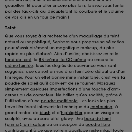
goupillon. Et pour aller encore plus loin, laissez-vous tenter
par des
faux-cils
qui décupleront la courbure et le volume
de vos cils en un tour de main !
Teint
Que vous soyez à la recherche d'un maquillage du teint
naturel ou sophistiqué, Sephora vous propose sa sélection
pour réussir aisément un magnifique makeup, du plus
rapide au plus élaboré. Afin d’unifier, choisissez entre le
fond de teint
, la
BB crème, la CC crème
ou encore la
crème teintée
. Tous les degrés de couvrance vous sont
suggérés, que ce soit en vue d’un teint zéro défaut ou d’un
fini léger. Pour un effet bonne mine instantané, c’est vers la
poudre de soleil
qu’il convient de se tourner. Masquez
simplement quelques imperfections d’une touche d’
anti-
cernes ou de correcteur
. Ne brillez qu’en société, grâce à
l’utilisation d’une
poudre matifiante
. Les looks les plus
travaillés feront intervenir la technique du
contouring
, à
grand renfort de
blush
et d’
highlighter
pour un visage re-
sculpté, avec ou sans effet glowy. Une
base de teint
(primer), un fixateur
ou un soupçon de
poudre libre
contribueront à ce que votre maquillage reste intact toute