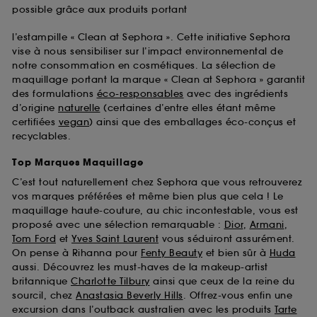
possible grâce aux produits portant
l’estampille « Clean at Sephora ». Cette initiative Sephora
vise à nous sensibiliser sur l’impact environnemental de
notre consommation en cosmétiques. La sélection de
maquillage portant la marque « Clean at Sephora » garantit
des formulations
éco-responsables
avec des ingrédients
d’origine
naturelle
(certaines d’entre elles étant même
certifiées
vegan
) ainsi que des emballages éco-conçus et
recyclables.
Top Marques Maquillage
C’est tout naturellement chez Sephora que vous retrouverez
vos marques préférées et même bien plus que cela ! Le
maquillage haute-couture, au chic incontestable, vous est
proposé avec une sélection remarquable :
Dior
,
Armani
,
Tom Ford
et
Yves Saint Laurent
vous séduiront assurément.
On pense à Rihanna pour
Fenty Beauty
et bien sûr à
Huda
aussi. Découvrez les must-haves de la makeup-artist
britannique
Charlotte Tilbury
ainsi que ceux de la reine du
sourcil, chez
Anastasia Beverly Hills
. Offrez-vous enfin une
excursion dans l’outback australien avec les produits
Tarte