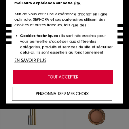
meilleure expérience sur notre site.
Afin de vous offrir une expérience d’achat en ligne
optimale, SEPHORA et ses partenaires utilisent des
HOURGLASS
TARTE
Ambient Lighting Powder
Tartelette™ Amazonian Clay
cookies et autres traceurs, tels que des :
In Bloom Palette
Poudre visage lumière
Palette de fards à paupières
2631
Cookies techniques :
ils sont nécessaires pour
3410
64,00€
vous permettre d’accéder aux différentes
45,00€
6 teintes disponibles
catégories, produits et services du site et sécuriser
celui-ci. Ils sont essentiels au fonctionnement
technique du site et ne peuvent être désactivés.
EN SAVOIR PLUS
Ajouter au panier
Ajouter au panier
Cookies de personnalisation :
ils nous permettent
de vous offrir une expérience enrichie et
TOUT ACCEPTER
personnalisée en vous recommandant des
produits, des services et des contenus qui
Best seller
répondent au mieux à vos préférences, et de vous
PERSONNALISER MES CHOIX
proposer des offres promotionnelles adaptées à
votre profil.
Cookies réseaux sociaux et publicité :
ils sont
utilisés pour vous présenter du contenu susceptible
de vous plaire via des publicités, y compris sur des
sites tiers et sur les réseaux sociaux, sur la base