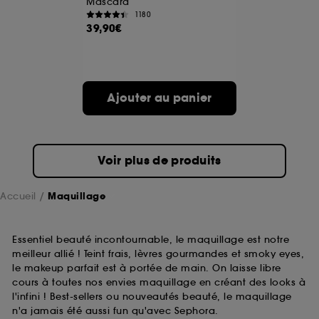
Mascara
1180
39,90€
A l'exception des cookies techniques, le dépôt et la
lecture de ces traceurs requiert votre accord. Vous
pouvez personnaliser vos choix concernant le dépôt
de ces cookies grâce au bouton "personnaliser mes
choix" ci-dessous ou décider de "tout accepter".
Ajouter au panier
Sephora pourra associer les informations de
navigation collectées par ces Cookies, pour les
finalités acceptées, avec les données personnelles
collectées ou générées lors de votre activité en ligne
ou en magasin. Pour refuser tous les cookies, cliques
Voir plus de produits
sur "continuer sans accepter". Voous pouvez à tout
moment choisir de retirer votrte consentement. Si vous
souhaitez obtenir plus d'information sur les cookies
Accueil
Maquillage
utilisés,
cliquez
ici
.
Essentiel beauté incontournable, le maquillage est notre
meilleur allié ! Teint frais, lèvres gourmandes et smoky eyes,
le makeup parfait est à portée de main. On laisse libre
cours à toutes nos envies maquillage en créant des looks à
l'infini ! Best-sellers ou nouveautés beauté, le maquillage
n'a jamais été aussi fun qu'avec Sephora.