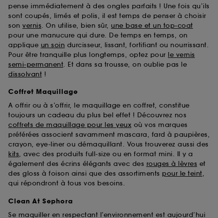
pense immédiatement à des ongles parfaits ! Une fois qu’ils
sont coupés, limés et polis, il est temps de penser à choisir
son
vernis
. On utilise, bien sûr,
une base et un top-coat
pour une manucure qui dure. De temps en temps, on
applique
un soin
durcisseur, lissant, fortifiant ou nourrissant.
Pour être tranquille plus longtemps, optez pour
le vernis
semi-permanent
. Et dans sa trousse, on oublie pas le
dissolvant
!
Coffret Maquillage
A offrir ou à s’offrir, le maquillage en coffret, constitue
toujours un cadeau du plus bel effet ! Découvrez nos
coffrets de maquillage pour les yeux
où vos marques
préférées associent savamment mascara, fard à paupières,
crayon, eye-liner ou démaquillant. Vous trouverez aussi des
kits
, avec des produits full-size ou en format mini. Il y a
également des écrins élégants avec des
rouges à lèvres
et
des gloss à foison ainsi que des assortiments
pour le teint
,
qui répondront à tous vos besoins.
Clean At Sephora
Se maquiller en respectant l’environnement est aujourd’hui