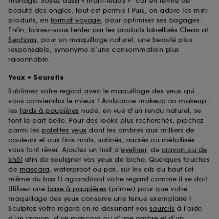
ménage. Soyez aussi « mani-ready »* car en terme de
beauté des ongles, tout est permis ! Puis, on adore les mini-
produits, en
format voyage
, pour optimiser ses bagages.
Enfin, laissez-vous tenter par les produits labellisés
Clean at
Sephora
, pour un maquillage naturel, une beauté plus
responsable, synonyme d’une consommation plus
raisonnable.
Yeux + Sourcils
Sublimez votre regard avec le maquillage des yeux qui
vous conviendra le mieux ! Ambiance makeup no makeup :
les
fards à paupières
nude, en vue d’un rendu naturel, se
font la part belle. Pour des looks plus recherchés, piochez
parmi les
palettes yeux
dont les ombres aux milliers de
couleurs et aux finis mats, satinés, nacrés ou métallisés
vous font rêver. Ajoutez un trait d’
eyeliner
, de
crayon ou de
khôl
afin de souligner vos yeux de biche. Quelques touches
de
mascara
, waterproof ou pas, sur les cils du haut (et
même du bas !) agrandiront votre regard comme il se doit.
Utilisez une
base à paupières
(primer) pour que votre
maquillage des yeux conserve une tenue exemplaire !
Sculptez votre regard en re-dessinant vos
sourcils
à l’aide
d’un crayon, d’un mascara ou d’une ombre et d’un