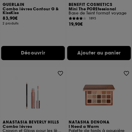
GUERLAIN
BENEFIT COSMETICS
Combo lèvres Contour G &
Mini The POREfessional
KissKiss
Base de Teint format voyage
83,90€
1895
19,90€
2 produits
Découvrir
Ajouter au panier
ANASTASIA BEVERLY HILLS
NATASHA DENONA
Combo lèvres
I Need a Warm
Crayon et Gloss pour les lèvres
Palette de fards à paupière