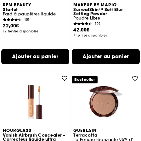
REM BEAUTY
MAKEUP BY MARIO
Starlet
SurrealSkin™ Soft Blur
Setting Powder
Fard à paupières liquide
Poudre Libre
151
109
22,00€
42,00€
12 teintes disponibles
7 teintes disponibles
Ajouter au panier
Ajouter au panier
Best seller
HOURGLASS
GUERLAIN
Vanish Airbrush Concealer –
Terracotta
Correcteur liquide ultra
La Poudre Bronzante 96% d'ingrédients d'origine naturelle