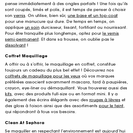
pense immédiatement à des ongles parfaits ! Une fois qu’ils
sont coupés, limés et polis, il est temps de penser à choisir
son
vernis
. On utilise, bien sûr,
une base et un top-coat
pour une manucure qui dure. De temps en temps, on
applique
un soin
durcisseur, lissant, fortifiant ou nourrissant.
Pour être tranquille plus longtemps, optez pour
le vernis
semi-permanent
. Et dans sa trousse, on oublie pas le
dissolvant
!
Coffret Maquillage
A offrir ou à s’offrir, le maquillage en coffret, constitue
toujours un cadeau du plus bel effet ! Découvrez nos
coffrets de maquillage pour les yeux
où vos marques
préférées associent savamment mascara, fard à paupières,
crayon, eye-liner ou démaquillant. Vous trouverez aussi des
kits
, avec des produits full-size ou en format mini. Il y a
également des écrins élégants avec des
rouges à lèvres
et
des gloss à foison ainsi que des assortiments
pour le teint
,
qui répondront à tous vos besoins.
Clean At Sephora
Se maquiller en respectant l’environnement est aujourd’hui