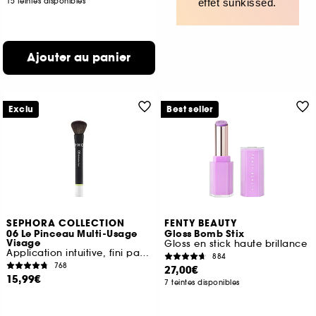
15 teintes disponibles
effet sunkissed.
Ajouter au panier
Exclu
Best seller
SEPHORA COLLECTION
FENTY BEAUTY
06 Le Pinceau Multi-Usage
Gloss Bomb Stix
Visage
Gloss en stick haute brillance
Application intuitive, fini parfait
884
768
27,00€
15,99€
7 teintes disponibles