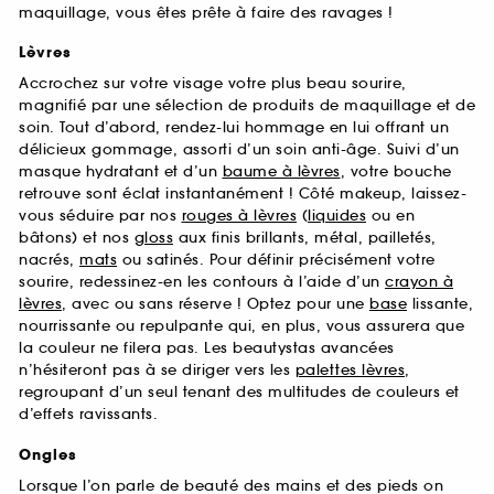
maquillage, vous êtes prête à faire des ravages !
Lèvres
Accrochez sur votre visage votre plus beau sourire,
magnifié par une sélection de produits de maquillage et de
soin. Tout d’abord, rendez-lui hommage en lui offrant un
délicieux gommage, assorti d’un soin anti-âge. Suivi d’un
masque hydratant et d’un
baume à lèvres
, votre bouche
retrouve sont éclat instantanément ! Côté makeup, laissez-
vous séduire par nos
rouges à lèvres
(
liquides
ou en
bâtons) et nos
gloss
aux finis brillants, métal, pailletés,
nacrés,
mats
ou satinés. Pour définir précisément votre
sourire, redessinez-en les contours à l’aide d’un
crayon à
lèvres
, avec ou sans réserve ! Optez pour une
base
lissante,
nourrissante ou repulpante qui, en plus, vous assurera que
la couleur ne filera pas. Les beautystas avancées
n’hésiteront pas à se diriger vers les
palettes lèvres
,
regroupant d’un seul tenant des multitudes de couleurs et
d’effets ravissants.
Ongles
Lorsque l’on parle de beauté des mains et des pieds on