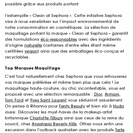
possible grâce aux produits portant
l’estampille « Clean at Sephora ». Cette initiative Sephora
vise à nous sensibiliser sur l’impact environnemental de
notre consommation en cosmétiques. La sélection de
maquillage portant la marque « Clean at Sephora » garantit
des formulations
éco-responsables
avec des ingrédients
d’origine
naturelle
(certaines d’entre elles étant même
certifiées
vegan
) ainsi que des emballages éco-conçus et
recyclables.
Top Marques Maquillage
C’est tout naturellement chez Sephora que vous retrouverez
vos marques préférées et même bien plus que cela ! Le
maquillage haute-couture, au chic incontestable, vous est
proposé avec une sélection remarquable :
Dior
,
Armani
,
Tom Ford
et
Yves Saint Laurent
vous séduiront assurément.
On pense à Rihanna pour
Fenty Beauty
et bien sûr à
Huda
aussi. Découvrez les must-haves de la makeup-artist
britannique
Charlotte Tilbury
ainsi que ceux de la reine du
sourcil, chez
Anastasia Beverly Hills
. Offrez-vous enfin une
excursion dans l’outback australien avec les produits
Tarte