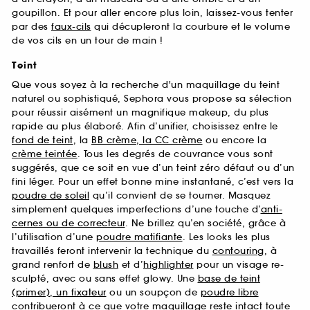
goupillon. Et pour aller encore plus loin, laissez-vous tenter
par des
faux-cils
qui décupleront la courbure et le volume
de vos cils en un tour de main !
Teint
Que vous soyez à la recherche d'un maquillage du teint
naturel ou sophistiqué, Sephora vous propose sa sélection
pour réussir aisément un magnifique makeup, du plus
rapide au plus élaboré. Afin d’unifier, choisissez entre le
fond de teint
, la
BB crème, la CC crème
ou encore la
crème teintée
. Tous les degrés de couvrance vous sont
suggérés, que ce soit en vue d’un teint zéro défaut ou d’un
fini léger. Pour un effet bonne mine instantané, c’est vers la
poudre de soleil
qu’il convient de se tourner. Masquez
simplement quelques imperfections d’une touche d’
anti-
cernes ou de correcteur
. Ne brillez qu’en société, grâce à
l’utilisation d’une
poudre matifiante
. Les looks les plus
travaillés feront intervenir la technique du
contouring
, à
grand renfort de
blush
et d’
highlighter
pour un visage re-
sculpté, avec ou sans effet glowy. Une
base de teint
(primer), un fixateur
ou un soupçon de
poudre libre
contribueront à ce que votre maquillage reste intact toute