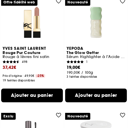
Offre fidélité web
Nouveauté
YVES SAINT LAURENT
YEPODA
Rouge Pur Couture
The Glow Getter
Rouge à lèvres fini satin
Sérum Highlighter à l'Acide Polyglutamique Boosteur d'Éclat
498
1
37,42€
19,00€
190,00€
/
100g
Prix d'origine : 49,90€
-25%
3 teintes disponibles
19 teintes disponibles
Ajouter au panier
Ajouter au panier
Exclu
Nouveauté