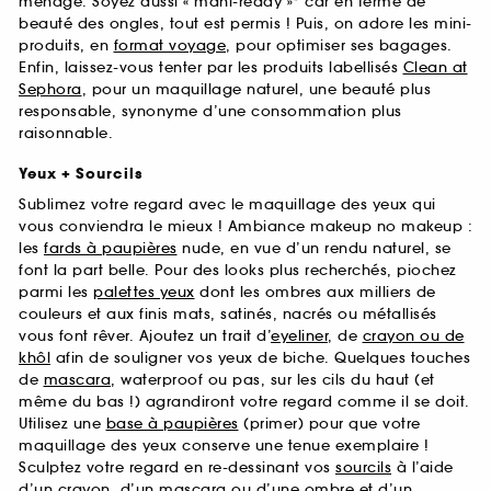
ménage. Soyez aussi « mani-ready »* car en terme de
beauté des ongles, tout est permis ! Puis, on adore les mini-
produits, en
format voyage
, pour optimiser ses bagages.
Enfin, laissez-vous tenter par les produits labellisés
Clean at
Sephora
, pour un maquillage naturel, une beauté plus
responsable, synonyme d’une consommation plus
raisonnable.
Yeux + Sourcils
Sublimez votre regard avec le maquillage des yeux qui
vous conviendra le mieux ! Ambiance makeup no makeup :
les
fards à paupières
nude, en vue d’un rendu naturel, se
font la part belle. Pour des looks plus recherchés, piochez
parmi les
palettes yeux
dont les ombres aux milliers de
couleurs et aux finis mats, satinés, nacrés ou métallisés
vous font rêver. Ajoutez un trait d’
eyeliner
, de
crayon ou de
khôl
afin de souligner vos yeux de biche. Quelques touches
de
mascara
, waterproof ou pas, sur les cils du haut (et
même du bas !) agrandiront votre regard comme il se doit.
Utilisez une
base à paupières
(primer) pour que votre
maquillage des yeux conserve une tenue exemplaire !
Sculptez votre regard en re-dessinant vos
sourcils
à l’aide
d’un crayon, d’un mascara ou d’une ombre et d’un