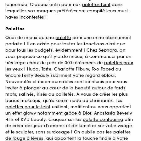
la journée. Craquez enfin pour nos
palettes teint
dans
lesquelles vos marques préférées ont compilé leurs must-
haves incontestés !
Palettes
Quoi de mieux qu’une
palette
pour une mine absolument
parfaite ! Il en existe pour toutes les fonctions ainsi que
pour tous les budgets, évidemment ! Chez Sephora, on
vous propose ce qu’il y a de mieux, à commencer par un
très large choix de près de 300 références de
palettes pour
les yeux
! Huda, Tarte, Charlotte Tilbury, Too Faced ou
encore Fenty Beauty subliment votre regard ébloui.
Nouveautés et incontournables sont ici réunis pour vous
inviter à plonger au cœur de la beauté autour de fards
mats, satinés, irisés ou pailletés. A vous de créer les plus
beaux makeups, qu’ils soient nude ou chamarrés. Les
palettes pour le teint
unifient, matifient ou vous apportent
un effet glowy notamment grâce à Dior, Anastasia Beverly
Hills et KVD Beauty. Craquez sur les
palette contouring
afin
de créer des jeux d’ombres et de lumières sur votre visage
et le sculpter, sans surdosage ! On oublie pas les
palettes
de rouge à lèvres
, qui apportent la touche finale à votre