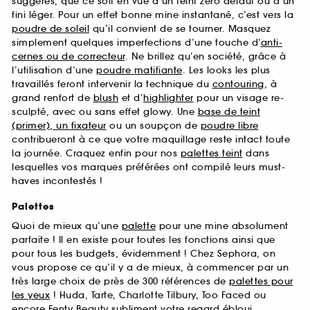
suggérés, que ce soit en vue d’un teint zéro défaut ou d’un
fini léger. Pour un effet bonne mine instantané, c’est vers la
poudre de soleil
qu’il convient de se tourner. Masquez
simplement quelques imperfections d’une touche d’
anti-
cernes ou de correcteur
. Ne brillez qu’en société, grâce à
l’utilisation d’une
poudre matifiante
. Les looks les plus
travaillés feront intervenir la technique du
contouring
, à
grand renfort de
blush
et d’
highlighter
pour un visage re-
sculpté, avec ou sans effet glowy. Une
base de teint
(primer), un fixateur
ou un soupçon de
poudre libre
contribueront à ce que votre maquillage reste intact toute
la journée. Craquez enfin pour nos
palettes teint
dans
lesquelles vos marques préférées ont compilé leurs must-
haves incontestés !
Palettes
Quoi de mieux qu’une
palette
pour une mine absolument
parfaite ! Il en existe pour toutes les fonctions ainsi que
pour tous les budgets, évidemment ! Chez Sephora, on
vous propose ce qu’il y a de mieux, à commencer par un
très large choix de près de 300 références de
palettes pour
les yeux
! Huda, Tarte, Charlotte Tilbury, Too Faced ou
encore Fenty Beauty subliment votre regard ébloui.