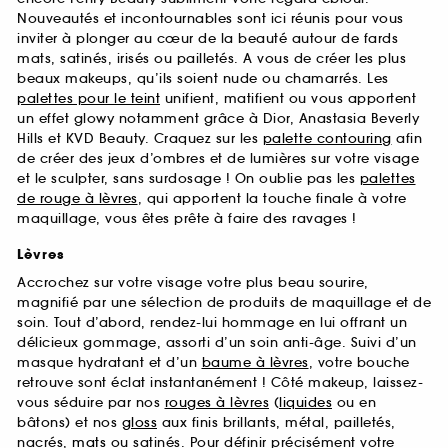
Nouveautés et incontournables sont ici réunis pour vous
inviter à plonger au cœur de la beauté autour de fards
mats, satinés, irisés ou pailletés. A vous de créer les plus
beaux makeups, qu’ils soient nude ou chamarrés. Les
palettes pour le teint
unifient, matifient ou vous apportent
un effet glowy notamment grâce à Dior, Anastasia Beverly
Hills et KVD Beauty. Craquez sur les
palette contouring
afin
de créer des jeux d’ombres et de lumières sur votre visage
et le sculpter, sans surdosage ! On oublie pas les
palettes
de rouge à lèvres
, qui apportent la touche finale à votre
maquillage, vous êtes prête à faire des ravages !
Lèvres
Accrochez sur votre visage votre plus beau sourire,
magnifié par une sélection de produits de maquillage et de
soin. Tout d’abord, rendez-lui hommage en lui offrant un
délicieux gommage, assorti d’un soin anti-âge. Suivi d’un
masque hydratant et d’un
baume à lèvres
, votre bouche
retrouve sont éclat instantanément ! Côté makeup, laissez-
vous séduire par nos
rouges à lèvres
(
liquides
ou en
bâtons) et nos
gloss
aux finis brillants, métal, pailletés,
nacrés,
mats
ou satinés. Pour définir précisément votre