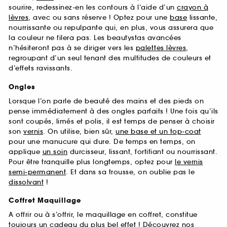
sourire, redessinez-en les contours à l’aide d’un
crayon à
lèvres
, avec ou sans réserve ! Optez pour une
base
lissante,
nourrissante ou repulpante qui, en plus, vous assurera que
la couleur ne filera pas. Les beautystas avancées
n’hésiteront pas à se diriger vers les
palettes lèvres
,
regroupant d’un seul tenant des multitudes de couleurs et
d’effets ravissants.
Ongles
Lorsque l’on parle de beauté des mains et des pieds on
pense immédiatement à des ongles parfaits ! Une fois qu’ils
sont coupés, limés et polis, il est temps de penser à choisir
son
vernis
. On utilise, bien sûr,
une base et un top-coat
pour une manucure qui dure. De temps en temps, on
applique
un soin
durcisseur, lissant, fortifiant ou nourrissant.
Pour être tranquille plus longtemps, optez pour
le vernis
semi-permanent
. Et dans sa trousse, on oublie pas le
dissolvant
!
Coffret Maquillage
A offrir ou à s’offrir, le maquillage en coffret, constitue
toujours un cadeau du plus bel effet ! Découvrez nos