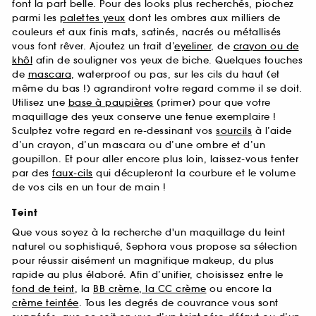
font la part belle. Pour des looks plus recherchés, piochez
parmi les
palettes yeux
dont les ombres aux milliers de
couleurs et aux finis mats, satinés, nacrés ou métallisés
vous font rêver. Ajoutez un trait d’
eyeliner
, de
crayon ou de
khôl
afin de souligner vos yeux de biche. Quelques touches
de
mascara
, waterproof ou pas, sur les cils du haut (et
même du bas !) agrandiront votre regard comme il se doit.
Utilisez une
base à paupières
(primer) pour que votre
maquillage des yeux conserve une tenue exemplaire !
Sculptez votre regard en re-dessinant vos
sourcils
à l’aide
d’un crayon, d’un mascara ou d’une ombre et d’un
goupillon. Et pour aller encore plus loin, laissez-vous tenter
par des
faux-cils
qui décupleront la courbure et le volume
de vos cils en un tour de main !
Teint
Que vous soyez à la recherche d'un maquillage du teint
naturel ou sophistiqué, Sephora vous propose sa sélection
pour réussir aisément un magnifique makeup, du plus
rapide au plus élaboré. Afin d’unifier, choisissez entre le
fond de teint
, la
BB crème, la CC crème
ou encore la
crème teintée
. Tous les degrés de couvrance vous sont