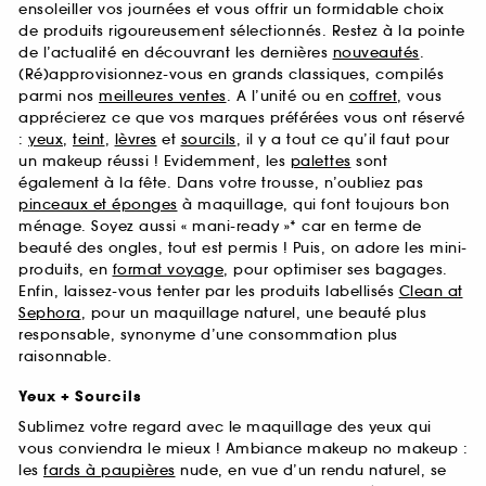
ensoleiller vos journées et vous offrir un formidable choix
de produits rigoureusement sélectionnés. Restez à la pointe
de l’actualité en découvrant les dernières
nouveautés
.
(Ré)approvisionnez-vous en grands classiques, compilés
parmi nos
meilleures ventes
. A l’unité ou en
coffret
, vous
apprécierez ce que vos marques préférées vous ont réservé
:
yeux
,
teint
,
lèvres
et
sourcils
, il y a tout ce qu’il faut pour
un makeup réussi ! Evidemment, les
palettes
sont
également à la fête. Dans votre trousse, n’oubliez pas
pinceaux et éponges
à maquillage, qui font toujours bon
ménage. Soyez aussi « mani-ready »* car en terme de
beauté des ongles, tout est permis ! Puis, on adore les mini-
produits, en
format voyage
, pour optimiser ses bagages.
Enfin, laissez-vous tenter par les produits labellisés
Clean at
Sephora
, pour un maquillage naturel, une beauté plus
responsable, synonyme d’une consommation plus
raisonnable.
Yeux + Sourcils
Sublimez votre regard avec le maquillage des yeux qui
vous conviendra le mieux ! Ambiance makeup no makeup :
les
fards à paupières
nude, en vue d’un rendu naturel, se