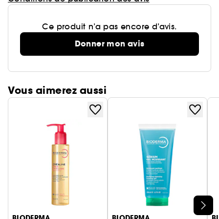
Ce produit n’a pas encore d’avis.
Donner mon avis
Vous aimerez aussi
Ignorer le carrousel produits
BIODERMA
BIODERMA
B