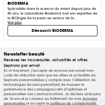
BIODERMA
Spécialiste dans la science du vivant depuis plus de
40 ans, le Laboratoire Bioderma met son expertise de
la BIOlogie de la peau au service de la
DERMatologie, afin de vous proposer des produits
Voir plus
qui prennent soin de tous les types de peaux, et à
Découvrir BIODERMA
tout âge.
Newsletter beauté
Recevez les nouveautés, actualités et offres
Sephora par email
En m’inscrivant, j’accepte de recevoir par email mon
code de réduction ainsi que les offres et actualités de
Sephora personnalisées y compris avec l’utilisation de
technologies de suivi permettant de mesurer la
performance des campagnes afin d'optimiser et
personnaliser nos communications. Je déclare avoir plus
de 16 ans et je consens au traitement de mes
données
personnelles
et accepte la
politique de confidentialité
.