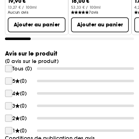
19,90 €
16,00 €
1
H
13,27 € / 100ml
53,33 € / 100ml
4,
Aucun avis
7
avis
Ajouter au panier
Ajouter au panier
Avis sur le produit
(0 avis sur le produit)
Tous (0)
5
(0)
4
(0)
3
(0)
2
(0)
1
(0)
Conditions de publication des avis