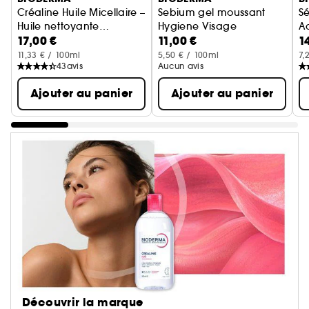
Créaline Huile Micellaire –
Sebium gel moussant
S
Huile nettoyante
Hygiene Visage
Ac
17,00 €
11,00 €
1
démaquillante
G
apaisante
11,33 € / 100ml
5,50 € / 100ml
7,
43
avis
Aucun avis
Ajouter au panier
Ajouter au panier
Découvrir la marque