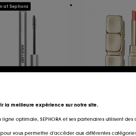
n at Sephora
AUS LABS BY LADY GAGA
GUERLAIN
Structural Volumizing +
KissKiss Shine Blo
engthening Mascara
Mascara Volumisant et Allongeant
ir la meilleure expérience sur notre site.
14
974
2,00€
47,00€
 ligne optimale, SEPHORA et ses partenaires utilisent des c
s pour vous permettre d’accéder aux différentes catégories, 