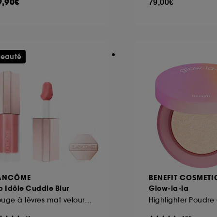
9,90€
79,00€
eauté
ANCÔME
BENEFIT COSMETI
p Idôle Cuddle Blur
Glow-la-la
Rouge à lèvres mat velours floutant enrichi en soin
Highlighter Poudre