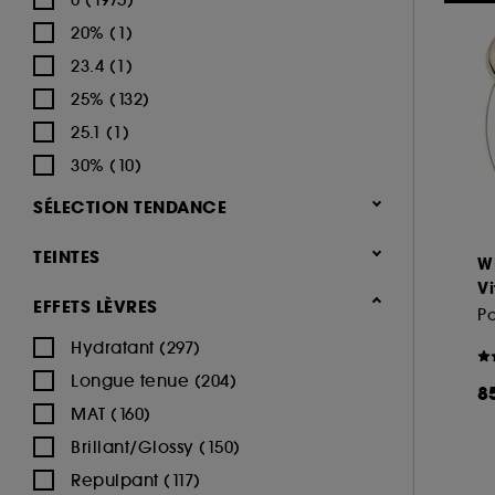
(10)
BY TERRY (10)
20% (1)
Nouveautés (115)
CHANEL (32)
23.4 (1)
CHARLOTTE TILBURY (101)
Meilleures ventes 🔥 (151)
25% (132)
CLARINS (57)
Uniquement chez Sephora (809)
25.1 (1)
CLINIQUE (53)
Minis & formats voyage🧳 (209)
30% (10)
DERMALOGICA (2)
Coffrets maquillage (109)
SÉLECTION TENDANCE
DIOR (88)
Teint (873)
Nouveauté (298)
DIOR BACKSTAGE (1)
TEINTES
W
Lèvres (520)
Hot on social (28)
DIOR BACKSTAGE (23)
Vi
EFFETS LÈVRES
Yeux (448)
Best seller (13)
DR DENNIS GROSS (2)
Po
Hydratant (297)
DRUNK ELEPHANT (5)
Sourcils (107)
Longue tenue (204)
ERBORIAN (16)
Beige (869)
Palette Maquillage (70)
Blanc (88)
Bleu (102)
8
MAT (160)
ESTÉE LAUDER (35)
Pinceaux & éponges (209)
Brillant/Glossy (150)
FENTY BEAUTY (80)
Ongles (132)
Repulpant (117)
FENTY SKIN (9)