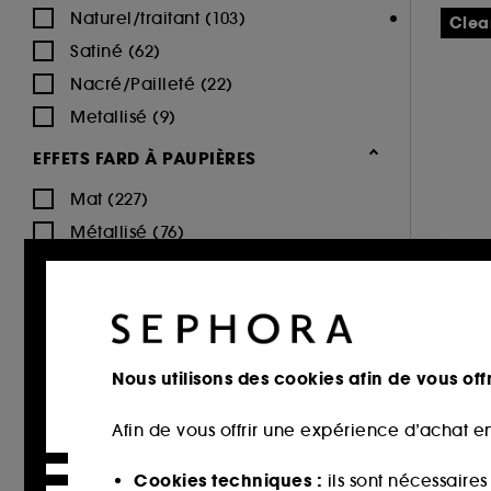
Accessoires maquillage (35)
Naturel/traitant (103)
FIRST AID BEAUTY (2)
Clea
Gris-Argent
Jaune-Doré
Marron (927)
Démaquillant (107)
(91)
(163)
Satiné (62)
FRESH (1)
Sephora Collection (91)
Nacré/Pailleté (22)
GISOU (2)
Clean at Sephora 💛 (297)
Metallisé (9)
GIVENCHY (37)
GLOSSIER (25)
Objectif teint parfait (68)
EFFETS FARD À PAUPIÈRES
Multi (175)
Noir (367)
Orange (239)
GLOWERY (2)
Sephora Collection Maquillage (5)
Mat (227)
GLOW RECIPE (8)
Métallisé (76)
GRANDE COSMETICS (7)
Pailleté (75)
GUCCI (22)
H
Iridescent/Nacré (61)
Rose (720)
Rouge (380)
Transparent
GUERLAIN (55)
B 
Brillant/Glossy (47)
(349)
L
HAUS LABS BY LADY GAGA (22)
MAT (44)
Nous utilisons des cookies afin de vous offr
HEROME (17)
EFFETS MASCARA
HOURGLASS (57)
3
Afin de vous offrir une expérience d’achat en
Volumateur (180)
HUDA BEAUTY (49)
Vert (85)
Violet (329)
Allongeant (109)
ILIA (25)
Cookies techniques :
ils sont nécessaire