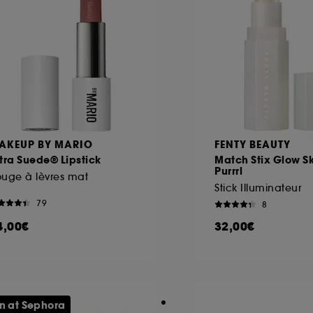
AKEUP BY MARIO
FENTY BEAUTY
tra Suede® Lipstick
Match Stix Glow Sk
Purrrl
uge à lèvres mat
Stick Illuminateur
79
8
4,00€
32,00€
n at Sephora