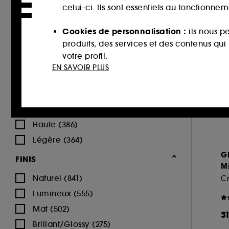
celui-ci. Ils sont essentiels au fonctionne
Recourbant (74)
INNISFREE (1)
Waterproof (50)
ISLE OF PARADISE (1)
Cookies de personnalisation :
ils nous p
Naturel (33)
KIEHL'S SINCE 1851 (3)
produits, des services et des contenus qu
Traitant (23)
KLORANE (1)
votre profil.
EN SAVOIR PLUS
Définition (15)
KOSAS (34)
Cookies réseaux sociaux et publicité :
i
KVD Beauty (13)
COUVRANCES
sur des sites tiers et sur les réseaux soci
LA MER (5)
interactions.
Moyenne (476)
LANCÔME (66)
Haute (386)
Cookies de mesure d’audience :
ils nous
LANEIGE (5)
Légère (364)
améliorer la performance.
LANOLIPS (10)
G
FINIS
LA PRAIRIE (5)
Cookies de sécurisation des paiements e
Mi
usurpations d’identité.
Naturel (841)
LAURA MERCIER (52)
Cr
Lumineux (555)
LE MINI MACARON (35)
Cookies fonctionnels :
il s’agit de cooki
Mat (502)
M.A.C (97)
d’authentification qui sont utilisés afin 
3
Brillant/Glossy (275)
MAKEUP BY MARIO (48)
de votre prochaine visite sur le site sans 