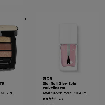
ous pouvez personnaliser vos choix concernant
cepter". Sephora pourra associer les
 personnelles collectées ou générées lors
ccepter". Voous pouvez à tout moment choisir
uez
ici
.
DIOR
Dior Nail Glow Soin
TTE
embellisseur
effet french manucure immédiat
Palette Regard Belle Mine Naturelle
679