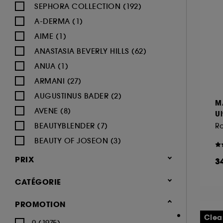
SEPHORA COLLECTION (192)
A-DERMA (1)
AIME (1)
ANASTASIA BEVERLY HILLS (62)
ANUA (1)
ARMANI (27)
AUGUSTINUS BADER (2)
M
AVENE (8)
Ul
BEAUTYBLENDER (7)
Ro
BEAUTY OF JOSEON (3)
BENEFIT COSMETICS (97)
PRIX
3
BIODERMA (9)
CATÉGORIE
BLACK UP (33)
BOBBI BROWN (60)
Maquillage
PROMOTION
BYOMA (5)
-25% sur une sélection maquillage
Clea
0 (1975)