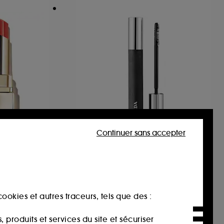
Continuer sans accepter
PRADA
om
Pradascope
Rouge brillant 95% d'ingrédients d'origine naturelle*
Mascara volume et longueur
204
45,00€
À partir de
ookies et autres traceurs, tels que des :
produits et services du site et sécuriser