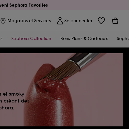
Avent Sephora Favorites
Magasins
et Services
Se connecter
s
Sephora Collection
Bons Plans & Cadeaux
Sepho
es et smoky
en créant des
ephora.