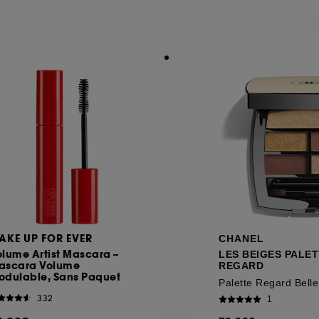
ôt et la lecture de ces traceurs requiert votre accord. V
rsonnaliser mes choix" ci-dessous ou décider de "tout ac
s Cookies, pour les finalités acceptées, avec les données
ur refuser tous les cookies, cliques sur "continuer sans a
tez obtenir plus d'information sur les cookies utilisés,
cliq
AKE UP FOR EVER
CHANEL
lume Artist Mascara –
LES BEIGES PALE
ascara Volume
REGARD
odulable, Sans Paquet
332
1