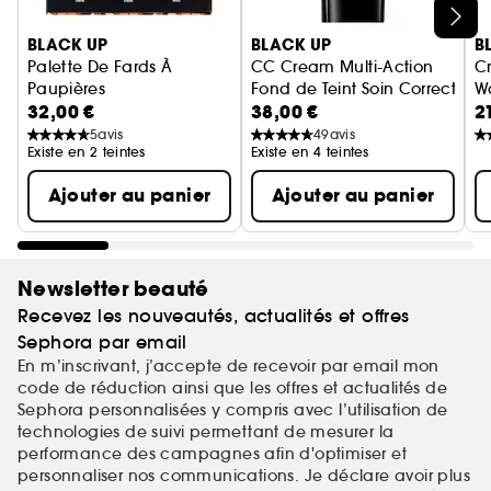
Ignorer le carrousel produits
BLACK UP
BLACK UP
B
Palette De Fards À
CC Cream Multi-Action
C
Paupières
Fond de Teint Soin Correcteur
W
32,00 €
38,00 €
2
Palette De Fards A Paupières
C
5
avis
49
avis
Existe en 2 teintes
Existe en 4 teintes
Ajouter au panier
Ajouter au panier
Newsletter beauté
Recevez les nouveautés, actualités et offres
Sephora par email
En m’inscrivant, j’accepte de recevoir par email mon
code de réduction ainsi que les offres et actualités de
Sephora personnalisées y compris avec l’utilisation de
technologies de suivi permettant de mesurer la
performance des campagnes afin d'optimiser et
personnaliser nos communications. Je déclare avoir plus