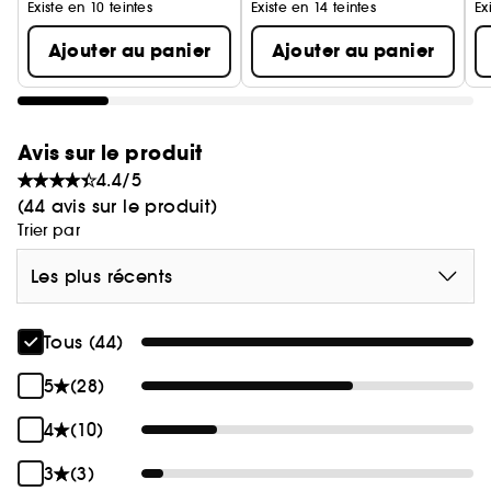
Existe en 10 teintes
Existe en 14 teintes
Ex
Ajouter au panier
Ajouter au panier
Avis sur le produit
4.4/5
(44 avis sur le produit)
Trier par
Les plus récents
Tous (44)
5
(28)
4
(10)
3
(3)