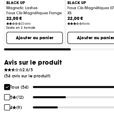
BLACK UP
BLACK UP
Magnetic Lashes
Faux Cils Magnétiques 07 
Faux Cils Magnétiques Frange Complète
XS
22,00 €
22,00 €
Faux-cils
23
avis
4
avis
Existe en 2 formats
Ajouter au panier
Ajouter au panie
Avis sur le produit
2.6/5
(54 avis sur le produit)
Tous (54)
5
(12)
4
(9)