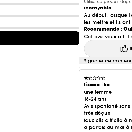
Utilise ce produit depu
incroyable
Au début, lorsque j’
les mettre et ils ont
Recommande : Ou
Cet avis vous a-t-il 
1
Signaler ce conten
lisaaa_ika
une femme
18-24 ans
Avis spontané sans
très déçue
faux cils difficile 
a parfois du mal à r