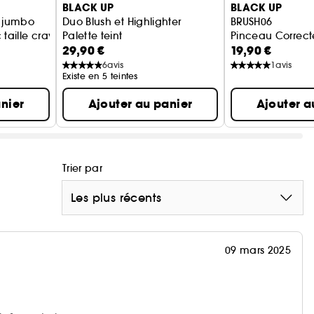
BLACK UP
BLACK UP
1 jumbo
Duo Blush et Highlighter
BRUSH06
 taille crayon
Palette teint
Pinceau Correct
29,90 €
19,90 €
6
avis
1
avis
Existe en 5 teintes
nier
Ajouter au panier
Ajouter a
Trier par
Les plus récents
09 mars 2025