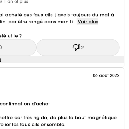
is 1 an et plus
ai acheté ces faux cils, j’avais toujours du mal à
 fini par être rangé dans mon ti...
Voir plus
i
été utile ?
0
2
u
06 août 2022
 confirmation d'achat
à mettre car très rigide, de plus le bout magnétique
elier les faux cils ensemble.