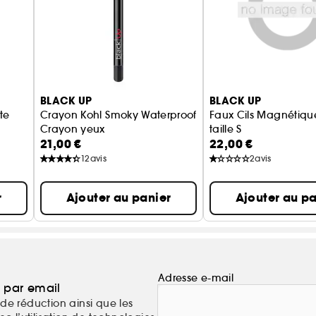
BLACK UP
BLACK UP
te
Crayon Kohl Smoky Waterproof
Faux Cils Magnétiqu
Crayon yeux
taille S
21,00 €
22,00 €
Faux-cils
12
avis
2
avis
r
Ajouter au panier
Ajouter au pa
Adresse e-mail
a par email
de réduction ainsi que les