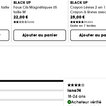
BLACK UP
BLACK UP
taille
Faux Cils Magnétiques 05
Crayon Lèvres 2 en 
taille M
Crayon à lèvres avec
22,00 €
25,00 €
Faux-cils
3
avis
26
avis
Existe en 7 teintes
r
Ajouter au panier
Ajouter au pa
lana74
18-24 ans
Acheteur vérifié