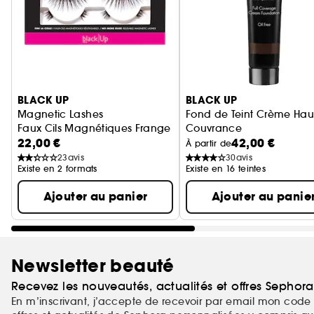
Ignorer le carrousel produits
BLACK UP
BLACK UP
Magnetic Lashes
Fond de Teint Crème Hau
Faux Cils Magnétiques Frange Complète
Couvrance
22,00 €
42,00 €
À partir de
23
avis
30
avis
Existe en 2 formats
Existe en 16 teintes
Ajouter au panier
Ajouter au panie
Newsletter beauté
Recevez les nouveautés, actualités et offres Sephor
En m’inscrivant, j’accepte de recevoir par email mon code 