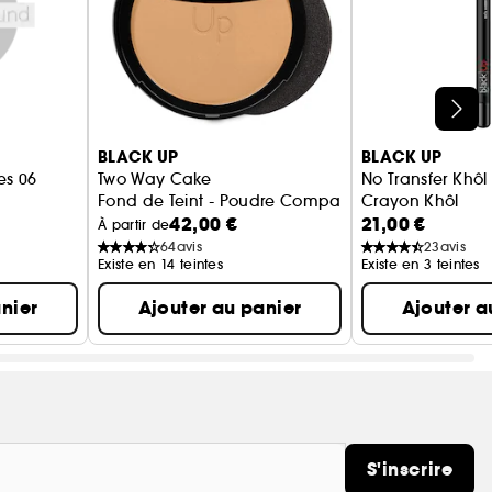
BLACK UP
BLACK UP
es 06
Two Way Cake
No Transfer Khôl
Fond de Teint - Poudre Compacte
Crayon Khôl
42,00 €
21,00 €
À partir de
64
avis
23
avis
Existe en 14 teintes
Existe en 3 teintes
nier
Ajouter au panier
Ajouter a
S'inscrire