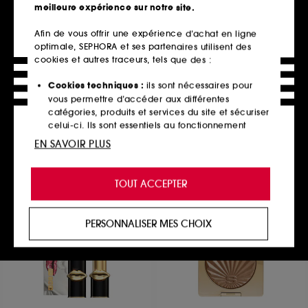
meilleure expérience sur notre site.
Afin de vous offrir une expérience d’achat en ligne
optimale, SEPHORA et ses partenaires utilisent des
CHARLOTTE TILBURY
CHARLOTTE TILBURY
Beautiful Skin Radiant
Powder et Sculpt Brush
cookies et autres traceurs, tels que des :
Concealer
Pinceau visage
Anti-cernes lumineux
38
Cookies techniques :
ils sont nécessaires pour
206
45,00€
vous permettre d’accéder aux différentes
39,90€
catégories, produits et services du site et sécuriser
13 teintes disponibles
celui-ci. Ils sont essentiels au fonctionnement
technique du site et ne peuvent être désactivés.
EN SAVOIR PLUS
Ajouter au panier
Ajouter au panier
Cookies de personnalisation :
ils nous permettent
de vous offrir une expérience enrichie et
TOUT ACCEPTER
personnalisée en vous recommandant des
produits, des services et des contenus qui
Exclu
répondent au mieux à vos préférences, et de vous
PERSONNALISER MES CHOIX
proposer des offres promotionnelles adaptées à
votre profil.
Cookies réseaux sociaux et publicité :
ils sont
utilisés pour vous présenter du contenu susceptible
de vous plaire via des publicités, y compris sur des
sites tiers et sur les réseaux sociaux, sur la base