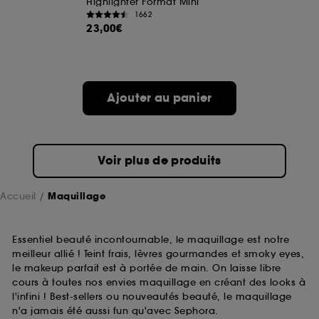
Highlighter Format Mini
1662
23,00€
A l'exception des cookies techniques, le dépôt et la
lecture de ces traceurs requiert votre accord. Vous
pouvez personnaliser vos choix concernant le dépôt
de ces cookies grâce au bouton "personnaliser mes
choix" ci-dessous ou décider de "tout accepter".
Ajouter au panier
Sephora pourra associer les informations de
navigation collectées par ces Cookies, pour les
finalités acceptées, avec les données personnelles
collectées ou générées lors de votre activité en ligne
ou en magasin. Pour refuser tous les cookies, cliques
Voir plus de produits
sur "continuer sans accepter". Voous pouvez à tout
moment choisir de retirer votrte consentement. Si vous
souhaitez obtenir plus d'information sur les cookies
Accueil
Maquillage
utilisés,
cliquez
ici
.
Essentiel beauté incontournable, le maquillage est notre
meilleur allié ! Teint frais, lèvres gourmandes et smoky eyes,
le makeup parfait est à portée de main. On laisse libre
cours à toutes nos envies maquillage en créant des looks à
l'infini ! Best-sellers ou nouveautés beauté, le maquillage
n'a jamais été aussi fun qu'avec Sephora.