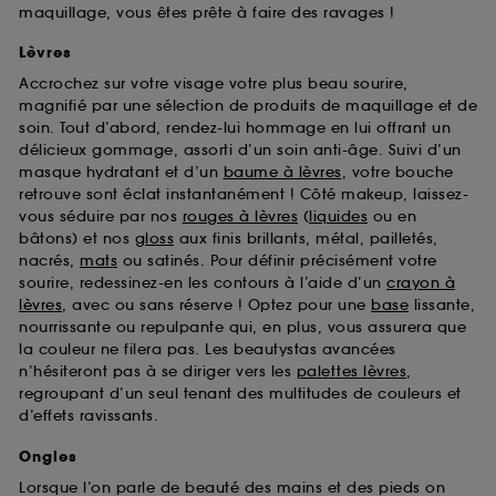
maquillage, vous êtes prête à faire des ravages !
Lèvres
Accrochez sur votre visage votre plus beau sourire,
magnifié par une sélection de produits de maquillage et de
soin. Tout d’abord, rendez-lui hommage en lui offrant un
délicieux gommage, assorti d’un soin anti-âge. Suivi d’un
masque hydratant et d’un
baume à lèvres
, votre bouche
retrouve sont éclat instantanément ! Côté makeup, laissez-
vous séduire par nos
rouges à lèvres
(
liquides
ou en
bâtons) et nos
gloss
aux finis brillants, métal, pailletés,
nacrés,
mats
ou satinés. Pour définir précisément votre
sourire, redessinez-en les contours à l’aide d’un
crayon à
lèvres
, avec ou sans réserve ! Optez pour une
base
lissante,
nourrissante ou repulpante qui, en plus, vous assurera que
la couleur ne filera pas. Les beautystas avancées
n’hésiteront pas à se diriger vers les
palettes lèvres
,
regroupant d’un seul tenant des multitudes de couleurs et
d’effets ravissants.
Ongles
Lorsque l’on parle de beauté des mains et des pieds on