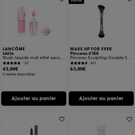
Exclu
LANCÔME
MAKE UP FOR EVER
Idôle
Pinceau #158
Blush liquide mat effet seconde peau
Pinceau Sculpting Double Embout
133
413
43,00€
63,00€
5 teintes disponibles
Ajouter au panier
Ajouter au panier