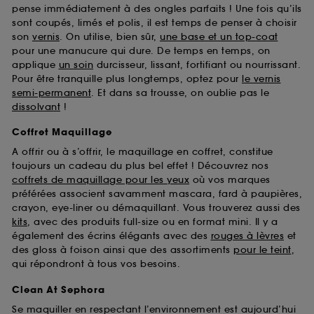
pense immédiatement à des ongles parfaits ! Une fois qu’ils
sont coupés, limés et polis, il est temps de penser à choisir
son
vernis
. On utilise, bien sûr,
une base et un top-coat
pour une manucure qui dure. De temps en temps, on
applique
un soin
durcisseur, lissant, fortifiant ou nourrissant.
Pour être tranquille plus longtemps, optez pour
le vernis
semi-permanent
. Et dans sa trousse, on oublie pas le
dissolvant
!
Coffret Maquillage
A offrir ou à s’offrir, le maquillage en coffret, constitue
toujours un cadeau du plus bel effet ! Découvrez nos
coffrets de maquillage pour les yeux
où vos marques
préférées associent savamment mascara, fard à paupières,
crayon, eye-liner ou démaquillant. Vous trouverez aussi des
kits
, avec des produits full-size ou en format mini. Il y a
également des écrins élégants avec des
rouges à lèvres
et
des gloss à foison ainsi que des assortiments
pour le teint
,
qui répondront à tous vos besoins.
Clean At Sephora
Se maquiller en respectant l’environnement est aujourd’hui