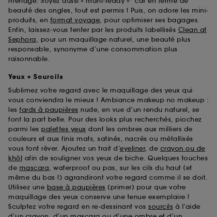
ménage. Soyez aussi « mani-ready »* car en terme de
beauté des ongles, tout est permis ! Puis, on adore les mini-
produits, en
format voyage
, pour optimiser ses bagages.
Enfin, laissez-vous tenter par les produits labellisés
Clean at
Sephora
, pour un maquillage naturel, une beauté plus
responsable, synonyme d’une consommation plus
raisonnable.
Yeux + Sourcils
Sublimez votre regard avec le maquillage des yeux qui
vous conviendra le mieux ! Ambiance makeup no makeup :
les
fards à paupières
nude, en vue d’un rendu naturel, se
font la part belle. Pour des looks plus recherchés, piochez
parmi les
palettes yeux
dont les ombres aux milliers de
couleurs et aux finis mats, satinés, nacrés ou métallisés
vous font rêver. Ajoutez un trait d’
eyeliner
, de
crayon ou de
khôl
afin de souligner vos yeux de biche. Quelques touches
de
mascara
, waterproof ou pas, sur les cils du haut (et
même du bas !) agrandiront votre regard comme il se doit.
Utilisez une
base à paupières
(primer) pour que votre
maquillage des yeux conserve une tenue exemplaire !
Sculptez votre regard en re-dessinant vos
sourcils
à l’aide
d’un crayon, d’un mascara ou d’une ombre et d’un