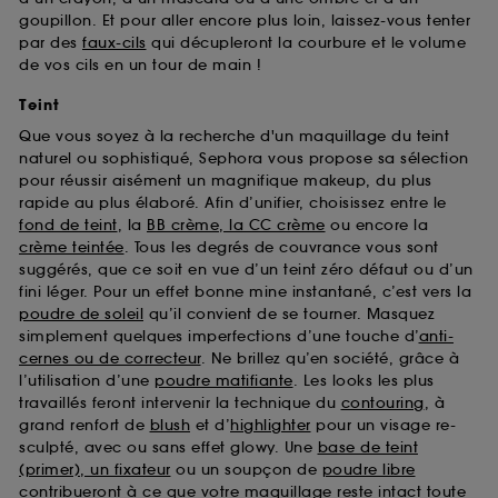
goupillon. Et pour aller encore plus loin, laissez-vous tenter
par des
faux-cils
qui décupleront la courbure et le volume
de vos cils en un tour de main !
Teint
Que vous soyez à la recherche d'un maquillage du teint
naturel ou sophistiqué, Sephora vous propose sa sélection
pour réussir aisément un magnifique makeup, du plus
rapide au plus élaboré. Afin d’unifier, choisissez entre le
fond de teint
, la
BB crème, la CC crème
ou encore la
crème teintée
. Tous les degrés de couvrance vous sont
suggérés, que ce soit en vue d’un teint zéro défaut ou d’un
fini léger. Pour un effet bonne mine instantané, c’est vers la
poudre de soleil
qu’il convient de se tourner. Masquez
simplement quelques imperfections d’une touche d’
anti-
cernes ou de correcteur
. Ne brillez qu’en société, grâce à
l’utilisation d’une
poudre matifiante
. Les looks les plus
travaillés feront intervenir la technique du
contouring
, à
grand renfort de
blush
et d’
highlighter
pour un visage re-
sculpté, avec ou sans effet glowy. Une
base de teint
(primer), un fixateur
ou un soupçon de
poudre libre
contribueront à ce que votre maquillage reste intact toute