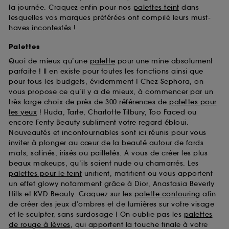
la journée. Craquez enfin pour nos
palettes teint
dans
lesquelles vos marques préférées ont compilé leurs must-
haves incontestés !
Palettes
Quoi de mieux qu’une
palette
pour une mine absolument
parfaite ! Il en existe pour toutes les fonctions ainsi que
pour tous les budgets, évidemment ! Chez Sephora, on
vous propose ce qu’il y a de mieux, à commencer par un
très large choix de près de 300 références de
palettes pour
les yeux
! Huda, Tarte, Charlotte Tilbury, Too Faced ou
encore Fenty Beauty subliment votre regard ébloui.
Nouveautés et incontournables sont ici réunis pour vous
inviter à plonger au cœur de la beauté autour de fards
mats, satinés, irisés ou pailletés. A vous de créer les plus
beaux makeups, qu’ils soient nude ou chamarrés. Les
palettes pour le teint
unifient, matifient ou vous apportent
un effet glowy notamment grâce à Dior, Anastasia Beverly
Hills et KVD Beauty. Craquez sur les
palette contouring
afin
de créer des jeux d’ombres et de lumières sur votre visage
et le sculpter, sans surdosage ! On oublie pas les
palettes
de rouge à lèvres
, qui apportent la touche finale à votre