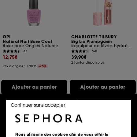
OPI
CHARLOTTE TILBURY
Natural Nail Base Coat
Big Lip Plumpgasm
Base pour Ongles Naturels
Repulpeur de lèvres hydratant
47
541
12,75€
39,90€
2 teintes disponibles
Prix d'origine : 17,00€
-25%
Ajouter au panier
Ajouter au panier
Continuer sans accepter
Nous utilisons des cookies afin de vous offrir la