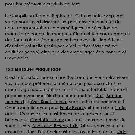
possible grâce aux produits portant
l’estampille « Clean at Sephora ». Cette initiative Sephora
vise à nous sensibiliser sur l’impact environnemental de
notre consommation en cosmétiques. La sélection de
maquillage portant la marque « Clean at Sephora » garantit
des formulations
éco-responsables
avec des ingrédients
d’origine
naturelle
(certaines d’entre elles étant même
certifiées
vegan
) ainsi que des emballages éco-conçus et
recyclables.
Top Marques Maquillage
C’est tout naturellement chez Sephora que vous retrouverez
vos marques préférées et même bien plus que cela ! Le
maquillage haute-couture, au chic incontestable, vous est
proposé avec une sélection remarquable :
Dior
,
Armani
,
Tom Ford
et
Yves Saint Laurent
vous séduiront assurément.
On pense à Rihanna pour
Fenty Beauty
et bien sûr à
Huda
aussi. Découvrez les must-haves de la makeup-artist
britannique
Charlotte Tilbury
ainsi que ceux de la reine du
sourcil, chez
Anastasia Beverly Hills
. Offrez-vous enfin une
excursion dans l’outback australien avec les produits
Tarte