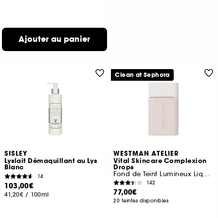
Ajouter au panier
Clean at Sephora
SISLEY
WESTMAN ATELIER
Lyslait Démaquillant au Lys
Vital Skincare Complexion
Blanc
Drops
Fond de Teint Lumineux Liquide
14
142
103,00€
77,00€
41,20€
/
100ml
20 teintes disponibles