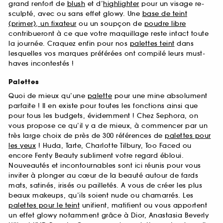
grand renfort de
blush
et d’
highlighter
pour un visage re-
sculpté, avec ou sans effet glowy. Une
base de teint
(primer), un fixateur
ou un soupçon de
poudre libre
contribueront à ce que votre maquillage reste intact toute
la journée. Craquez enfin pour nos
palettes teint
dans
lesquelles vos marques préférées ont compilé leurs must-
haves incontestés !
Palettes
Quoi de mieux qu’une
palette
pour une mine absolument
parfaite ! Il en existe pour toutes les fonctions ainsi que
pour tous les budgets, évidemment ! Chez Sephora, on
vous propose ce qu’il y a de mieux, à commencer par un
très large choix de près de 300 références de
palettes pour
les yeux
! Huda, Tarte, Charlotte Tilbury, Too Faced ou
encore Fenty Beauty subliment votre regard ébloui.
Nouveautés et incontournables sont ici réunis pour vous
inviter à plonger au cœur de la beauté autour de fards
mats, satinés, irisés ou pailletés. A vous de créer les plus
beaux makeups, qu’ils soient nude ou chamarrés. Les
palettes pour le teint
unifient, matifient ou vous apportent
un effet glowy notamment grâce à Dior, Anastasia Beverly