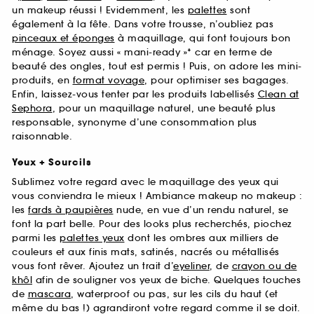
un makeup réussi ! Evidemment, les
palettes
sont
également à la fête. Dans votre trousse, n’oubliez pas
pinceaux et éponges
à maquillage, qui font toujours bon
ménage. Soyez aussi « mani-ready »* car en terme de
beauté des ongles, tout est permis ! Puis, on adore les mini-
produits, en
format voyage
, pour optimiser ses bagages.
Enfin, laissez-vous tenter par les produits labellisés
Clean at
Sephora
, pour un maquillage naturel, une beauté plus
responsable, synonyme d’une consommation plus
raisonnable.
Yeux + Sourcils
Sublimez votre regard avec le maquillage des yeux qui
vous conviendra le mieux ! Ambiance makeup no makeup :
les
fards à paupières
nude, en vue d’un rendu naturel, se
font la part belle. Pour des looks plus recherchés, piochez
parmi les
palettes yeux
dont les ombres aux milliers de
couleurs et aux finis mats, satinés, nacrés ou métallisés
vous font rêver. Ajoutez un trait d’
eyeliner
, de
crayon ou de
khôl
afin de souligner vos yeux de biche. Quelques touches
de
mascara
, waterproof ou pas, sur les cils du haut (et
même du bas !) agrandiront votre regard comme il se doit.