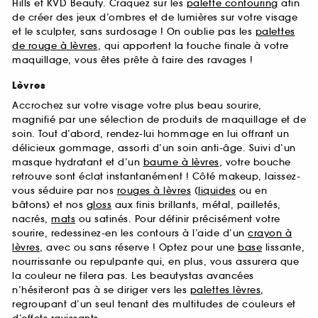
Hills et KVD Beauty. Craquez sur les
palette contouring
afin
de créer des jeux d’ombres et de lumières sur votre visage
et le sculpter, sans surdosage ! On oublie pas les
palettes
de rouge à lèvres
, qui apportent la touche finale à votre
maquillage, vous êtes prête à faire des ravages !
Lèvres
Accrochez sur votre visage votre plus beau sourire,
magnifié par une sélection de produits de maquillage et de
soin. Tout d’abord, rendez-lui hommage en lui offrant un
délicieux gommage, assorti d’un soin anti-âge. Suivi d’un
masque hydratant et d’un
baume à lèvres
, votre bouche
retrouve sont éclat instantanément ! Côté makeup, laissez-
vous séduire par nos
rouges à lèvres
(
liquides
ou en
bâtons) et nos
gloss
aux finis brillants, métal, pailletés,
nacrés,
mats
ou satinés. Pour définir précisément votre
sourire, redessinez-en les contours à l’aide d’un
crayon à
lèvres
, avec ou sans réserve ! Optez pour une
base
lissante,
nourrissante ou repulpante qui, en plus, vous assurera que
la couleur ne filera pas. Les beautystas avancées
n’hésiteront pas à se diriger vers les
palettes lèvres
,
regroupant d’un seul tenant des multitudes de couleurs et