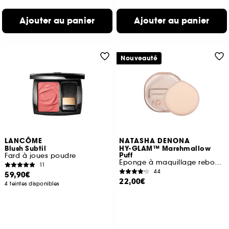
Ajouter au panier
Ajouter au panier
Nouveauté
LANCÔME
NATASHA DENONA
Blush Subtil
HY-GLAM™ Marshmallow
Puff
Fard à joues poudre
Éponge à maquillage rebondie multiusages
11
44
59,90€
22,00€
4 teintes disponibles