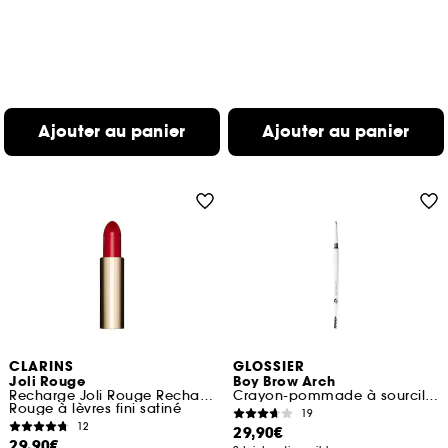
Ajouter au panier
Ajouter au panier
CLARINS
GLOSSIER
Joli Rouge
Boy Brow Arch
Recharge Joli Rouge Rechargeable
Crayon-pommade à sourcils longue tenue 2 en 1
Rouge à lèvres fini satiné
19
12
29,90€
29,90€