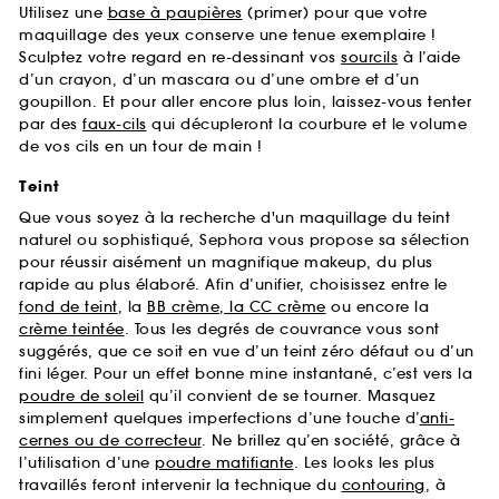
Utilisez une
base à paupières
(primer) pour que votre
maquillage des yeux conserve une tenue exemplaire !
Sculptez votre regard en re-dessinant vos
sourcils
à l’aide
d’un crayon, d’un mascara ou d’une ombre et d’un
goupillon. Et pour aller encore plus loin, laissez-vous tenter
par des
faux-cils
qui décupleront la courbure et le volume
de vos cils en un tour de main !
Teint
Que vous soyez à la recherche d'un maquillage du teint
naturel ou sophistiqué, Sephora vous propose sa sélection
pour réussir aisément un magnifique makeup, du plus
rapide au plus élaboré. Afin d’unifier, choisissez entre le
fond de teint
, la
BB crème, la CC crème
ou encore la
crème teintée
. Tous les degrés de couvrance vous sont
suggérés, que ce soit en vue d’un teint zéro défaut ou d’un
fini léger. Pour un effet bonne mine instantané, c’est vers la
poudre de soleil
qu’il convient de se tourner. Masquez
simplement quelques imperfections d’une touche d’
anti-
cernes ou de correcteur
. Ne brillez qu’en société, grâce à
l’utilisation d’une
poudre matifiante
. Les looks les plus
travaillés feront intervenir la technique du
contouring
, à