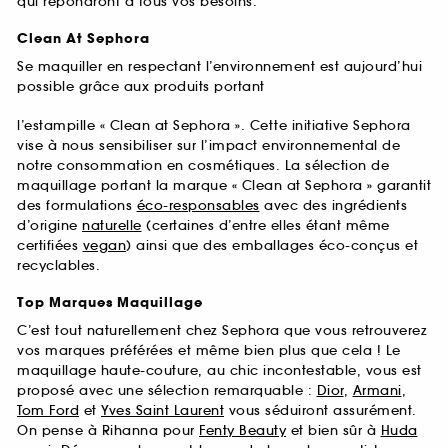
qui répondront à tous vos besoins.
Clean At Sephora
Se maquiller en respectant l’environnement est aujourd’hui
possible grâce aux produits portant
l’estampille « Clean at Sephora ». Cette initiative Sephora
vise à nous sensibiliser sur l’impact environnemental de
notre consommation en cosmétiques. La sélection de
maquillage portant la marque « Clean at Sephora » garantit
des formulations
éco-responsables
avec des ingrédients
d’origine
naturelle
(certaines d’entre elles étant même
certifiées
vegan
) ainsi que des emballages éco-conçus et
recyclables.
Top Marques Maquillage
C’est tout naturellement chez Sephora que vous retrouverez
vos marques préférées et même bien plus que cela ! Le
maquillage haute-couture, au chic incontestable, vous est
proposé avec une sélection remarquable :
Dior
,
Armani
,
Tom Ford
et
Yves Saint Laurent
vous séduiront assurément.
On pense à Rihanna pour
Fenty Beauty
et bien sûr à
Huda