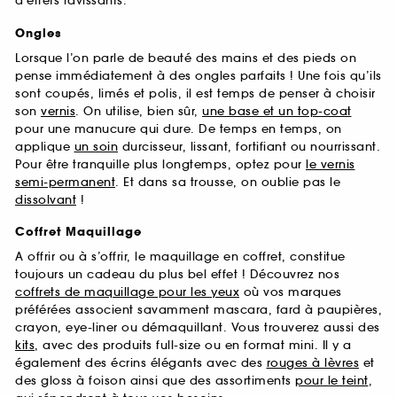
d’effets ravissants.
Ongles
Lorsque l’on parle de beauté des mains et des pieds on
pense immédiatement à des ongles parfaits ! Une fois qu’ils
sont coupés, limés et polis, il est temps de penser à choisir
son
vernis
. On utilise, bien sûr,
une base et un top-coat
pour une manucure qui dure. De temps en temps, on
applique
un soin
durcisseur, lissant, fortifiant ou nourrissant.
Pour être tranquille plus longtemps, optez pour
le vernis
semi-permanent
. Et dans sa trousse, on oublie pas le
dissolvant
!
Coffret Maquillage
A offrir ou à s’offrir, le maquillage en coffret, constitue
toujours un cadeau du plus bel effet ! Découvrez nos
coffrets de maquillage pour les yeux
où vos marques
préférées associent savamment mascara, fard à paupières,
crayon, eye-liner ou démaquillant. Vous trouverez aussi des
kits
, avec des produits full-size ou en format mini. Il y a
également des écrins élégants avec des
rouges à lèvres
et
des gloss à foison ainsi que des assortiments
pour le teint
,