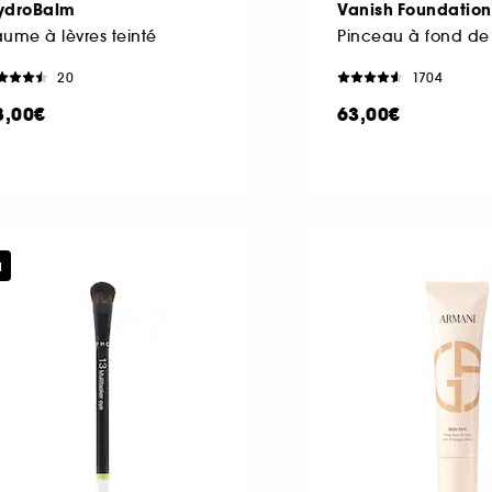
ydroBalm
Vanish Foundation
ume à lèvres teinté
Pinceau à fond de 
20
1704
8,00€
63,00€
u