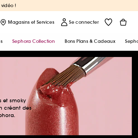
 vidéo !
Magasins
et Services
Se connecter
s
Sephora Collection
Bons Plans & Cadeaux
Sepho
es et smoky
en créant des
ephora.