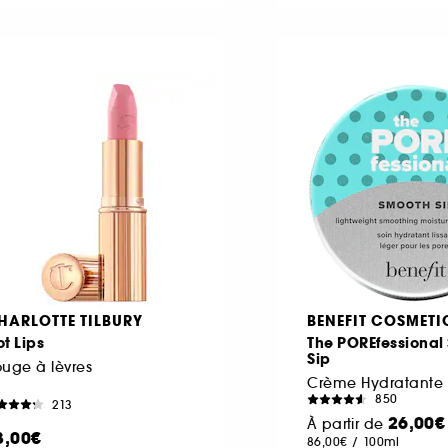
HARLOTTE TILBURY
BENEFIT COSMETI
t Lips
The POREfessional
Sip
uge à lèvres
850
213
26,00€
À partir de
3,00€
86,00€
/
100ml