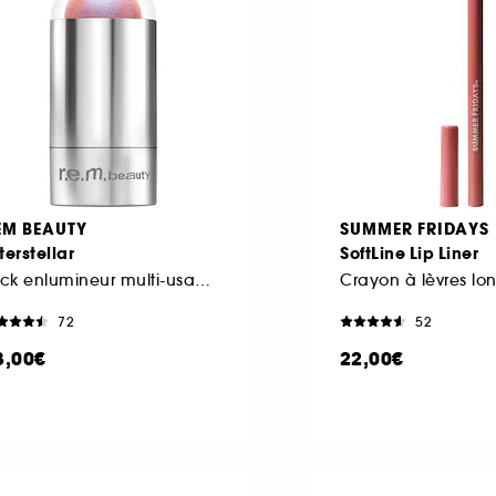
EM BEAUTY
SUMMER FRIDAYS
terstellar
SoftLine Lip Liner
Stick enlumineur multi-usages
72
52
3,00€
22,00€