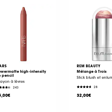
ARS
REM BEAUTY
owermatte high-intensity
Mélange à Trois
p pencil
Stick blush et enlu
ayon à lèvres
28
243
5,00€
32,00€