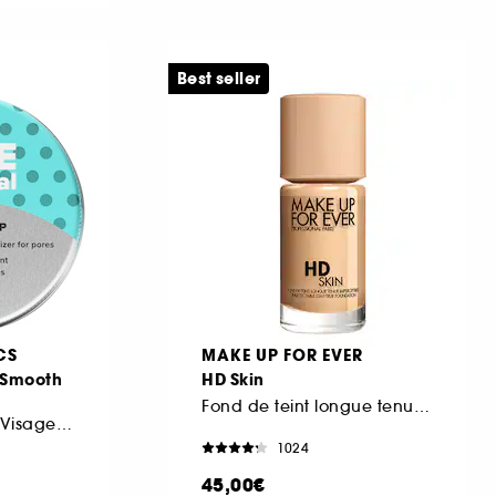
Best seller
CS
MAKE UP FOR EVER
 Smooth
HD Skin
Fond de teint longue tenue imperceptible
Crème Hydratante Visage Lissante pour les pores
1024
45,00€