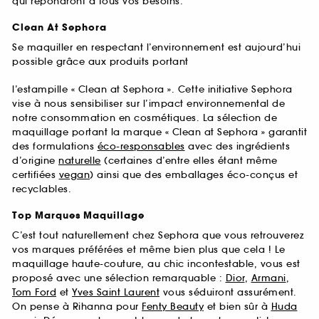
qui répondront à tous vos besoins.
Clean At Sephora
Se maquiller en respectant l’environnement est aujourd’hui
possible grâce aux produits portant
l’estampille « Clean at Sephora ». Cette initiative Sephora
vise à nous sensibiliser sur l’impact environnemental de
notre consommation en cosmétiques. La sélection de
maquillage portant la marque « Clean at Sephora » garantit
des formulations
éco-responsables
avec des ingrédients
d’origine
naturelle
(certaines d’entre elles étant même
certifiées
vegan
) ainsi que des emballages éco-conçus et
recyclables.
Top Marques Maquillage
C’est tout naturellement chez Sephora que vous retrouverez
vos marques préférées et même bien plus que cela ! Le
maquillage haute-couture, au chic incontestable, vous est
proposé avec une sélection remarquable :
Dior
,
Armani
,
Tom Ford
et
Yves Saint Laurent
vous séduiront assurément.
On pense à Rihanna pour
Fenty Beauty
et bien sûr à
Huda