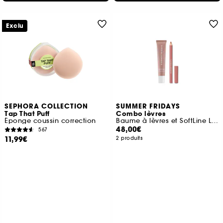
Exclu
SEPHORA COLLECTION
SUMMER FRIDAYS
Tap That Puff
Combo lèvres
Éponge coussin correction
Baume à lèvres et SoftLine Lip Liner
48,00€
567
11,99€
2 produits