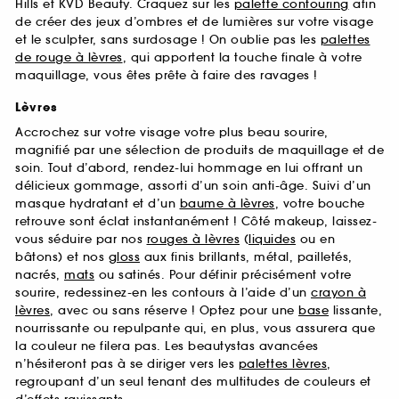
Hills et KVD Beauty. Craquez sur les
palette contouring
afin
de créer des jeux d’ombres et de lumières sur votre visage
et le sculpter, sans surdosage ! On oublie pas les
palettes
de rouge à lèvres
, qui apportent la touche finale à votre
maquillage, vous êtes prête à faire des ravages !
Lèvres
Accrochez sur votre visage votre plus beau sourire,
magnifié par une sélection de produits de maquillage et de
soin. Tout d’abord, rendez-lui hommage en lui offrant un
délicieux gommage, assorti d’un soin anti-âge. Suivi d’un
masque hydratant et d’un
baume à lèvres
, votre bouche
retrouve sont éclat instantanément ! Côté makeup, laissez-
vous séduire par nos
rouges à lèvres
(
liquides
ou en
bâtons) et nos
gloss
aux finis brillants, métal, pailletés,
nacrés,
mats
ou satinés. Pour définir précisément votre
sourire, redessinez-en les contours à l’aide d’un
crayon à
lèvres
, avec ou sans réserve ! Optez pour une
base
lissante,
nourrissante ou repulpante qui, en plus, vous assurera que
la couleur ne filera pas. Les beautystas avancées
n’hésiteront pas à se diriger vers les
palettes lèvres
,
regroupant d’un seul tenant des multitudes de couleurs et