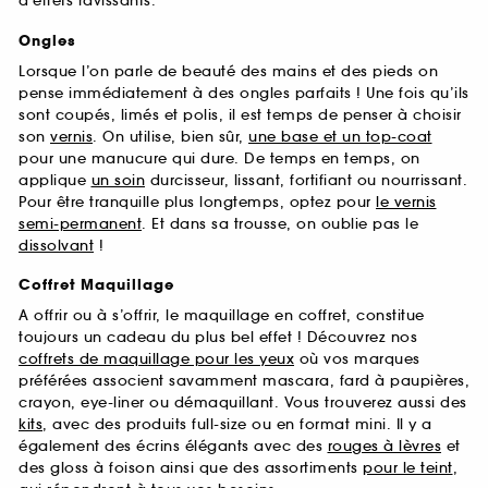
d’effets ravissants.
Ongles
Lorsque l’on parle de beauté des mains et des pieds on
pense immédiatement à des ongles parfaits ! Une fois qu’ils
sont coupés, limés et polis, il est temps de penser à choisir
son
vernis
. On utilise, bien sûr,
une base et un top-coat
pour une manucure qui dure. De temps en temps, on
applique
un soin
durcisseur, lissant, fortifiant ou nourrissant.
Pour être tranquille plus longtemps, optez pour
le vernis
semi-permanent
. Et dans sa trousse, on oublie pas le
dissolvant
!
Coffret Maquillage
A offrir ou à s’offrir, le maquillage en coffret, constitue
toujours un cadeau du plus bel effet ! Découvrez nos
coffrets de maquillage pour les yeux
où vos marques
préférées associent savamment mascara, fard à paupières,
crayon, eye-liner ou démaquillant. Vous trouverez aussi des
kits
, avec des produits full-size ou en format mini. Il y a
également des écrins élégants avec des
rouges à lèvres
et
des gloss à foison ainsi que des assortiments
pour le teint
,