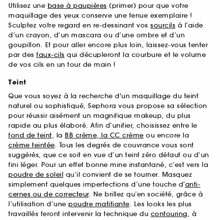
Utilisez une
base à paupières
(primer) pour que votre
maquillage des yeux conserve une tenue exemplaire !
Sculptez votre regard en re-dessinant vos
sourcils
à l’aide
d’un crayon, d’un mascara ou d’une ombre et d’un
goupillon. Et pour aller encore plus loin, laissez-vous tenter
par des
faux-cils
qui décupleront la courbure et le volume
de vos cils en un tour de main !
Teint
Que vous soyez à la recherche d'un maquillage du teint
naturel ou sophistiqué, Sephora vous propose sa sélection
pour réussir aisément un magnifique makeup, du plus
rapide au plus élaboré. Afin d’unifier, choisissez entre le
fond de teint
, la
BB crème, la CC crème
ou encore la
crème teintée
. Tous les degrés de couvrance vous sont
suggérés, que ce soit en vue d’un teint zéro défaut ou d’un
fini léger. Pour un effet bonne mine instantané, c’est vers la
poudre de soleil
qu’il convient de se tourner. Masquez
simplement quelques imperfections d’une touche d’
anti-
cernes ou de correcteur
. Ne brillez qu’en société, grâce à
l’utilisation d’une
poudre matifiante
. Les looks les plus
travaillés feront intervenir la technique du
contouring
, à