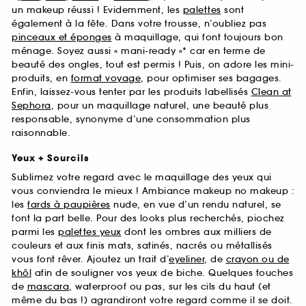
un makeup réussi ! Evidemment, les
palettes
sont
également à la fête. Dans votre trousse, n’oubliez pas
pinceaux et éponges
à maquillage, qui font toujours bon
ménage. Soyez aussi « mani-ready »* car en terme de
beauté des ongles, tout est permis ! Puis, on adore les mini-
produits, en
format voyage
, pour optimiser ses bagages.
Enfin, laissez-vous tenter par les produits labellisés
Clean at
Sephora
, pour un maquillage naturel, une beauté plus
responsable, synonyme d’une consommation plus
raisonnable.
Yeux + Sourcils
Sublimez votre regard avec le maquillage des yeux qui
vous conviendra le mieux ! Ambiance makeup no makeup :
les
fards à paupières
nude, en vue d’un rendu naturel, se
font la part belle. Pour des looks plus recherchés, piochez
parmi les
palettes yeux
dont les ombres aux milliers de
couleurs et aux finis mats, satinés, nacrés ou métallisés
vous font rêver. Ajoutez un trait d’
eyeliner
, de
crayon ou de
khôl
afin de souligner vos yeux de biche. Quelques touches
de
mascara
, waterproof ou pas, sur les cils du haut (et
même du bas !) agrandiront votre regard comme il se doit.