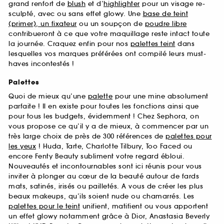
grand renfort de
blush
et d’
highlighter
pour un visage re-
sculpté, avec ou sans effet glowy. Une
base de teint
(primer), un fixateur
ou un soupçon de
poudre libre
contribueront à ce que votre maquillage reste intact toute
la journée. Craquez enfin pour nos
palettes teint
dans
lesquelles vos marques préférées ont compilé leurs must-
haves incontestés !
Palettes
Quoi de mieux qu’une
palette
pour une mine absolument
parfaite ! Il en existe pour toutes les fonctions ainsi que
pour tous les budgets, évidemment ! Chez Sephora, on
vous propose ce qu’il y a de mieux, à commencer par un
très large choix de près de 300 références de
palettes pour
les yeux
! Huda, Tarte, Charlotte Tilbury, Too Faced ou
encore Fenty Beauty subliment votre regard ébloui.
Nouveautés et incontournables sont ici réunis pour vous
inviter à plonger au cœur de la beauté autour de fards
mats, satinés, irisés ou pailletés. A vous de créer les plus
beaux makeups, qu’ils soient nude ou chamarrés. Les
palettes pour le teint
unifient, matifient ou vous apportent
un effet glowy notamment grâce à Dior, Anastasia Beverly