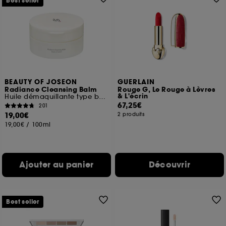
Best seller
BEAUTY OF JOSEON
GUERLAIN
Radiance Cleansing Balm
Rouge G, Le Rouge à Lèvres
& L'écrin
Huile démaquillante type baume
67,25€
201
19,00€
2 produits
19,00€
/
100ml
Ajouter au panier
Découvrir
Best seller