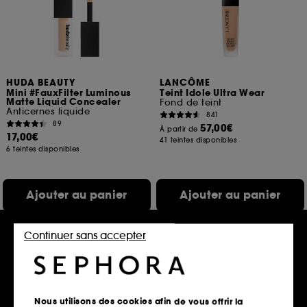
HUDA BEAUTY
LANCÔME
Mini #FauxFilter Luminous
Teint Idole Ultra Wear
Matte Liquid Concealer
Fond de teint
Anticernes liquide
841
89
57,00€
À partir de
17,00€
41 teintes disponibles
6 teintes disponibles
Ajouter au panier
Ajouter au panier
Continuer sans accepter
Offre fidélité web
Nous utilisons des cookies afin de vous offrir la