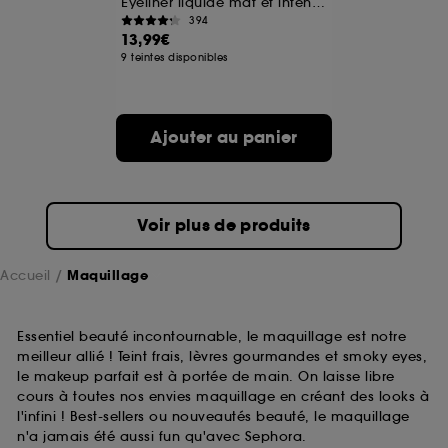
Eyeliner liquide mat et intense
394
13,99€
A l'exception des cookies techniques, le dépôt et la
9 teintes disponibles
lecture de ces traceurs requiert votre accord. Vous
pouvez personnaliser vos choix concernant le dépôt
de ces cookies grâce au bouton "personnaliser mes
choix" ci-dessous ou décider de "tout accepter".
Ajouter au panier
Sephora pourra associer les informations de
navigation collectées par ces Cookies, pour les
finalités acceptées, avec les données personnelles
collectées ou générées lors de votre activité en ligne
ou en magasin. Pour refuser tous les cookies, cliques
Voir plus de produits
sur "continuer sans accepter". Voous pouvez à tout
moment choisir de retirer votrte consentement. Si vous
souhaitez obtenir plus d'information sur les cookies
Accueil
Maquillage
utilisés,
cliquez
ici
.
Essentiel beauté incontournable, le maquillage est notre
meilleur allié ! Teint frais, lèvres gourmandes et smoky eyes,
le makeup parfait est à portée de main. On laisse libre
cours à toutes nos envies maquillage en créant des looks à
l'infini ! Best-sellers ou nouveautés beauté, le maquillage
n'a jamais été aussi fun qu'avec Sephora.