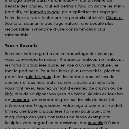
ménage. Soyez aussi « mani-ready »* car en terme de
beauté des ongles, tout est permis ! Puis, on adore les mini-
produits, en
format voyage
, pour optimiser ses bagages.
Enfin, laissez-vous tenter par les produits labellisés
Clean at
Sephora
, pour un maquillage naturel, une beauté plus
responsable, synonyme d’une consommation plus
raisonnable.
Yeux + Sourcils
Sublimez votre regard avec le maquillage des yeux qui
vous conviendra le mieux ! Ambiance makeup no makeup :
les
fards à paupières
nude, en vue d’un rendu naturel, se
font la part belle. Pour des looks plus recherchés, piochez
parmi les
palettes yeux
dont les ombres aux milliers de
couleurs et aux finis mats, satinés, nacrés ou métallisés
vous font rêver. Ajoutez un trait d’
eyeliner
, de
crayon ou de
khôl
afin de souligner vos yeux de biche. Quelques touches
de
mascara
, waterproof ou pas, sur les cils du haut (et
même du bas !) agrandiront votre regard comme il se doit.
Utilisez une
base à paupières
(primer) pour que votre
maquillage des yeux conserve une tenue exemplaire !
Sculptez votre regard en re-dessinant vos
sourcils
à l’aide
d’un crayon, d’un mascara ou d’une ombre et d’un