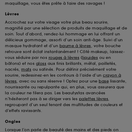
maquillage, vous êtes prête à faire des ravages !
Lèvres
Accrochez sur votre visage votre plus beau sourire,
magnifié par une sélection de produits de maquillage et de
soin. Tout d’abord, rendez-lui hommage en lui offrant un
délicieux gommage, assorti d’un soin anti-âge. Suivi d’un
masque hydratant et d’un
baume à lèvres
, votre bouche
retrouve sont éclat instantanément ! Côté makeup, laissez-
vous séduire par nos
rouges à lèvres
(
liquides
ou en
bâtons) et nos
gloss
aux finis brillants, métal, pailletés,
nacrés,
mats
ou satinés. Pour définir précisément votre
sourire, redessinez-en les contours à l’aide d’un
crayon à
lèvres
, avec ou sans réserve ! Optez pour une
base
lissante,
nourrissante ou repulpante qui, en plus, vous assurera que
la couleur ne filera pas. Les beautystas avancées
n’hésiteront pas à se diriger vers les
palettes lèvres
,
regroupant d’un seul tenant des multitudes de couleurs et
d’effets ravissants.
Ongles
Lorsque l’on parle de beauté des mains et des pieds on