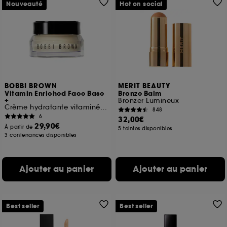
Nouveauté
Hot on social
BOBBI BROWN
MERIT BEAUTY
Vitamin Enriched Face Base
Bronze Balm
+
Bronzer Lumineux
Crème hydratante vitaminée & base de maquillage
848
6
32,00€
29,90€
À partir de
5 teintes disponibles
3 contenances disponibles
Ajouter au panier
Ajouter au panier
Best seller
Best seller