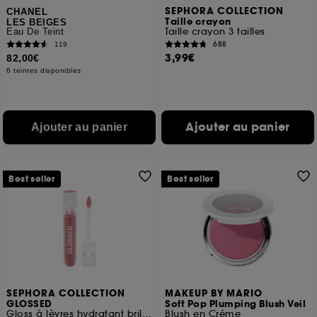
SEPHORA COLLECTION
CHANEL
Taille crayon
LES BEIGES
Taille crayon 3 tailles
Eau De Teint
688
119
3,99€
82,00€
6 teintes disponibles
Ajouter au panier
Ajouter au panier
Best seller
Best seller
SEPHORA COLLECTION
MAKEUP BY MARIO
GLOSSED
Soft Pop Plumping Blush Veil
Gloss à lèvres hydratant brillance effet miroir
Blush en Créme