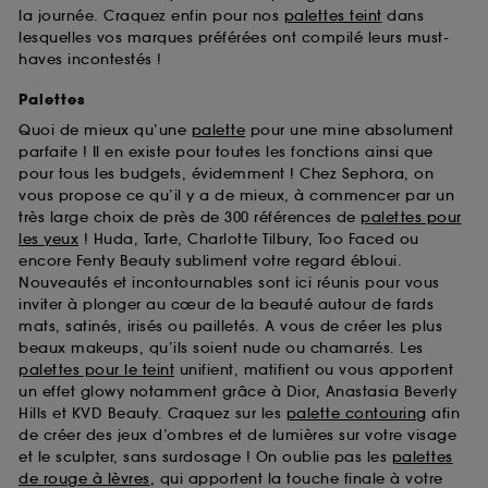
la journée. Craquez enfin pour nos
palettes teint
dans
lesquelles vos marques préférées ont compilé leurs must-
haves incontestés !
Palettes
Quoi de mieux qu’une
palette
pour une mine absolument
parfaite ! Il en existe pour toutes les fonctions ainsi que
pour tous les budgets, évidemment ! Chez Sephora, on
vous propose ce qu’il y a de mieux, à commencer par un
très large choix de près de 300 références de
palettes pour
les yeux
! Huda, Tarte, Charlotte Tilbury, Too Faced ou
encore Fenty Beauty subliment votre regard ébloui.
Nouveautés et incontournables sont ici réunis pour vous
inviter à plonger au cœur de la beauté autour de fards
mats, satinés, irisés ou pailletés. A vous de créer les plus
beaux makeups, qu’ils soient nude ou chamarrés. Les
palettes pour le teint
unifient, matifient ou vous apportent
un effet glowy notamment grâce à Dior, Anastasia Beverly
Hills et KVD Beauty. Craquez sur les
palette contouring
afin
de créer des jeux d’ombres et de lumières sur votre visage
et le sculpter, sans surdosage ! On oublie pas les
palettes
de rouge à lèvres
, qui apportent la touche finale à votre