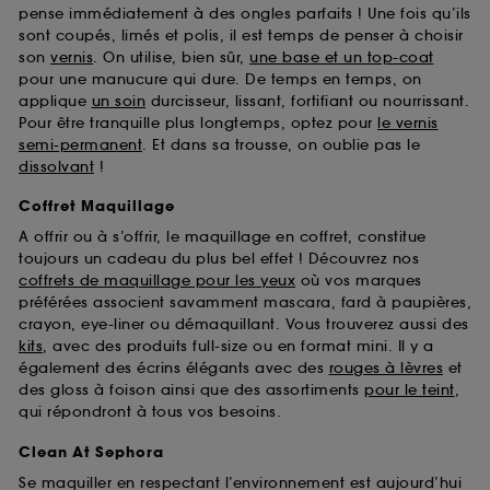
pense immédiatement à des ongles parfaits ! Une fois qu’ils
sont coupés, limés et polis, il est temps de penser à choisir
son
vernis
. On utilise, bien sûr,
une base et un top-coat
pour une manucure qui dure. De temps en temps, on
applique
un soin
durcisseur, lissant, fortifiant ou nourrissant.
Pour être tranquille plus longtemps, optez pour
le vernis
semi-permanent
. Et dans sa trousse, on oublie pas le
dissolvant
!
Coffret Maquillage
A offrir ou à s’offrir, le maquillage en coffret, constitue
toujours un cadeau du plus bel effet ! Découvrez nos
coffrets de maquillage pour les yeux
où vos marques
préférées associent savamment mascara, fard à paupières,
crayon, eye-liner ou démaquillant. Vous trouverez aussi des
kits
, avec des produits full-size ou en format mini. Il y a
également des écrins élégants avec des
rouges à lèvres
et
des gloss à foison ainsi que des assortiments
pour le teint
,
qui répondront à tous vos besoins.
Clean At Sephora
Se maquiller en respectant l’environnement est aujourd’hui