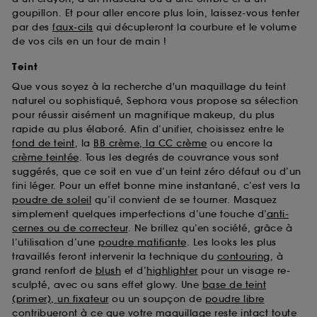
goupillon. Et pour aller encore plus loin, laissez-vous tenter
par des
faux-cils
qui décupleront la courbure et le volume
de vos cils en un tour de main !
Teint
Que vous soyez à la recherche d'un maquillage du teint
naturel ou sophistiqué, Sephora vous propose sa sélection
pour réussir aisément un magnifique makeup, du plus
rapide au plus élaboré. Afin d’unifier, choisissez entre le
fond de teint
, la
BB crème, la CC crème
ou encore la
crème teintée
. Tous les degrés de couvrance vous sont
suggérés, que ce soit en vue d’un teint zéro défaut ou d’un
fini léger. Pour un effet bonne mine instantané, c’est vers la
poudre de soleil
qu’il convient de se tourner. Masquez
simplement quelques imperfections d’une touche d’
anti-
cernes ou de correcteur
. Ne brillez qu’en société, grâce à
l’utilisation d’une
poudre matifiante
. Les looks les plus
travaillés feront intervenir la technique du
contouring
, à
grand renfort de
blush
et d’
highlighter
pour un visage re-
sculpté, avec ou sans effet glowy. Une
base de teint
(primer), un fixateur
ou un soupçon de
poudre libre
contribueront à ce que votre maquillage reste intact toute