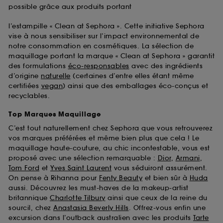
possible grâce aux produits portant
l’estampille « Clean at Sephora ». Cette initiative Sephora
vise à nous sensibiliser sur l’impact environnemental de
notre consommation en cosmétiques. La sélection de
maquillage portant la marque « Clean at Sephora » garantit
des formulations
éco-responsables
avec des ingrédients
d’origine
naturelle
(certaines d’entre elles étant même
certifiées
vegan
) ainsi que des emballages éco-conçus et
recyclables.
Top Marques Maquillage
C’est tout naturellement chez Sephora que vous retrouverez
vos marques préférées et même bien plus que cela ! Le
maquillage haute-couture, au chic incontestable, vous est
proposé avec une sélection remarquable :
Dior
,
Armani
,
Tom Ford
et
Yves Saint Laurent
vous séduiront assurément.
On pense à Rihanna pour
Fenty Beauty
et bien sûr à
Huda
aussi. Découvrez les must-haves de la makeup-artist
britannique
Charlotte Tilbury
ainsi que ceux de la reine du
sourcil, chez
Anastasia Beverly Hills
. Offrez-vous enfin une
excursion dans l’outback australien avec les produits
Tarte