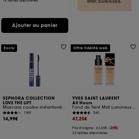
18 teintes disponibles
effet sunkissed.
Ajouter au panier
Exclu
Offre fidélité web
SEPHORA COLLECTION
YVES SAINT LAURENT
LOVE THE LIFT
All Hours
Mascara courbe instantanée et volume lifté
Fond de Teint Mat Lumineux 24h* Haute Couvrance
1189
565
14,99€
47,25€
Prix d'origine : 63,00€
-25%
33 teintes disponibles