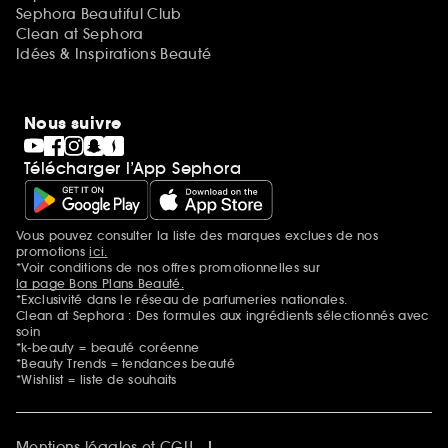
Sephora Beautiful Club
Clean at Sephora
Idées & Inspirations Beauté
Nous suivre
Télécharger l’App Sephora
Vous pouvez consulter la liste des marques exclues de nos
Mentions additionnelles
promotions
ici.
*Voir conditions de nos offres promotionnelles sur
la page Bons Plans Beauté.
*Exclusivité dans le réseau de parfumeries nationales.
Clean at Sephora : Des formules aux ingrédients sélectionnés avec
soin
*k-beauty = beauté coréenne
*Beauty Trends = tendances beauté
*Wishlist = liste de souhaits
Mentions légales et CGU