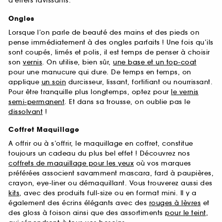
d’effets ravissants.
Ongles
Lorsque l’on parle de beauté des mains et des pieds on
pense immédiatement à des ongles parfaits ! Une fois qu’ils
sont coupés, limés et polis, il est temps de penser à choisir
son
vernis
. On utilise, bien sûr,
une base et un top-coat
pour une manucure qui dure. De temps en temps, on
applique
un soin
durcisseur, lissant, fortifiant ou nourrissant.
Pour être tranquille plus longtemps, optez pour
le vernis
semi-permanent
. Et dans sa trousse, on oublie pas le
dissolvant
!
Coffret Maquillage
A offrir ou à s’offrir, le maquillage en coffret, constitue
toujours un cadeau du plus bel effet ! Découvrez nos
coffrets de maquillage pour les yeux
où vos marques
préférées associent savamment mascara, fard à paupières,
crayon, eye-liner ou démaquillant. Vous trouverez aussi des
kits
, avec des produits full-size ou en format mini. Il y a
également des écrins élégants avec des
rouges à lèvres
et
des gloss à foison ainsi que des assortiments
pour le teint
,