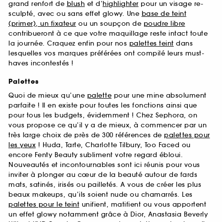
grand renfort de
blush
et d’
highlighter
pour un visage re-
sculpté, avec ou sans effet glowy. Une
base de teint
(primer), un fixateur
ou un soupçon de
poudre libre
contribueront à ce que votre maquillage reste intact toute
la journée. Craquez enfin pour nos
palettes teint
dans
lesquelles vos marques préférées ont compilé leurs must-
haves incontestés !
Palettes
Quoi de mieux qu’une
palette
pour une mine absolument
parfaite ! Il en existe pour toutes les fonctions ainsi que
pour tous les budgets, évidemment ! Chez Sephora, on
vous propose ce qu’il y a de mieux, à commencer par un
très large choix de près de 300 références de
palettes pour
les yeux
! Huda, Tarte, Charlotte Tilbury, Too Faced ou
encore Fenty Beauty subliment votre regard ébloui.
Nouveautés et incontournables sont ici réunis pour vous
inviter à plonger au cœur de la beauté autour de fards
mats, satinés, irisés ou pailletés. A vous de créer les plus
beaux makeups, qu’ils soient nude ou chamarrés. Les
palettes pour le teint
unifient, matifient ou vous apportent
un effet glowy notamment grâce à Dior, Anastasia Beverly