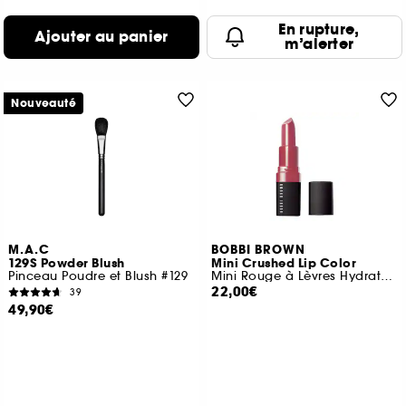
En rupture,
Ajouter au panier
m’alerter
Nouveauté
M.A.C
BOBBI BROWN
129S Powder Blush
Mini Crushed Lip Color
Pinceau Poudre et Blush #129
Mini Rouge à Lèvres Hydratant
22,00€
39
49,90€