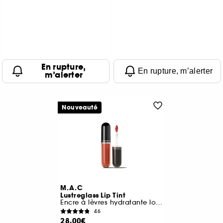
En rupture,
En rupture, m’alerter
m’alerter
Nouveauté
M.A.C
Lustreglass Lip Tint
Encre à lèvres hydratante longue tenue
46
28,00€