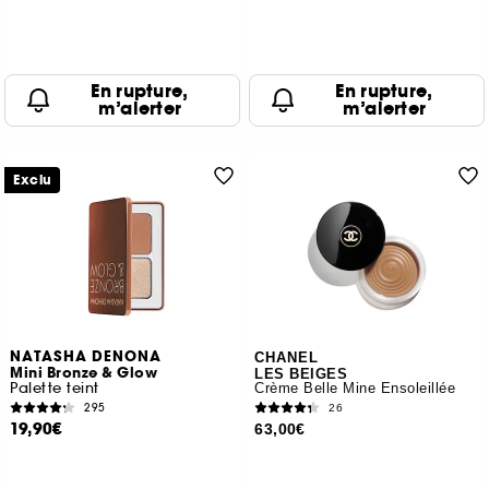
En rupture,
En rupture,
m’alerter
m’alerter
Exclu
NATASHA DENONA
CHANEL
Mini Bronze & Glow
LES BEIGES
Palette teint
Crème Belle Mine Ensoleillée
295
26
19,90€
63,00€