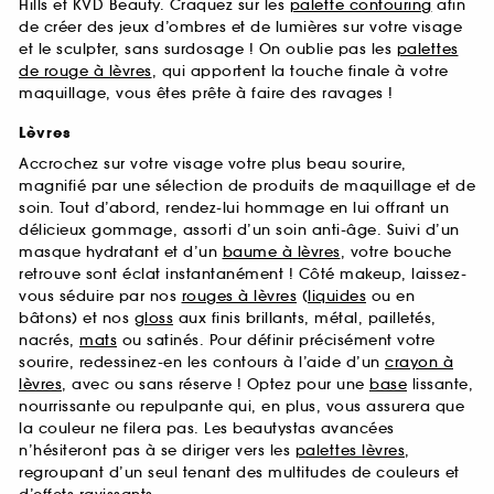
Hills et KVD Beauty. Craquez sur les
palette contouring
afin
de créer des jeux d’ombres et de lumières sur votre visage
et le sculpter, sans surdosage ! On oublie pas les
palettes
de rouge à lèvres
, qui apportent la touche finale à votre
maquillage, vous êtes prête à faire des ravages !
Lèvres
Accrochez sur votre visage votre plus beau sourire,
magnifié par une sélection de produits de maquillage et de
soin. Tout d’abord, rendez-lui hommage en lui offrant un
délicieux gommage, assorti d’un soin anti-âge. Suivi d’un
masque hydratant et d’un
baume à lèvres
, votre bouche
retrouve sont éclat instantanément ! Côté makeup, laissez-
vous séduire par nos
rouges à lèvres
(
liquides
ou en
bâtons) et nos
gloss
aux finis brillants, métal, pailletés,
nacrés,
mats
ou satinés. Pour définir précisément votre
sourire, redessinez-en les contours à l’aide d’un
crayon à
lèvres
, avec ou sans réserve ! Optez pour une
base
lissante,
nourrissante ou repulpante qui, en plus, vous assurera que
la couleur ne filera pas. Les beautystas avancées
n’hésiteront pas à se diriger vers les
palettes lèvres
,
regroupant d’un seul tenant des multitudes de couleurs et