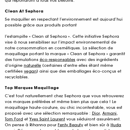
qui répondront à tous vos besoins.
Clean At Sephora
Se maquiller en respectant l’environnement est aujourd’hui
possible grâce aux produits portant
l’estampille « Clean at Sephora ». Cette initiative Sephora
vise à nous sensibiliser sur l’impact environnemental de
notre consommation en cosmétiques. La sélection de
maquillage portant la marque « Clean at Sephora » garantit
des formulations
éco-responsables
avec des ingrédients
d’origine
naturelle
(certaines d’entre elles étant même
certifiées
vegan
) ainsi que des emballages éco-conçus et
recyclables.
Top Marques Maquillage
C’est tout naturellement chez Sephora que vous retrouverez
vos marques préférées et même bien plus que cela ! Le
maquillage haute-couture, au chic incontestable, vous est
proposé avec une sélection remarquable :
Dior
,
Armani
,
Tom Ford
et
Yves Saint Laurent
vous séduiront assurément.
On pense à Rihanna pour
Fenty Beauty
et bien sûr à
Huda