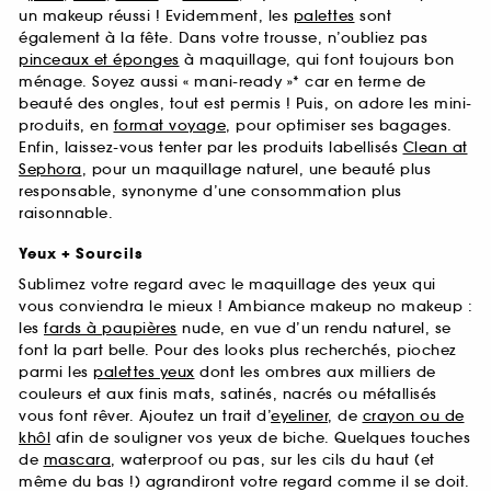
un makeup réussi ! Evidemment, les
palettes
sont
également à la fête. Dans votre trousse, n’oubliez pas
pinceaux et éponges
à maquillage, qui font toujours bon
ménage. Soyez aussi « mani-ready »* car en terme de
beauté des ongles, tout est permis ! Puis, on adore les mini-
produits, en
format voyage
, pour optimiser ses bagages.
Enfin, laissez-vous tenter par les produits labellisés
Clean at
Sephora
, pour un maquillage naturel, une beauté plus
responsable, synonyme d’une consommation plus
raisonnable.
Yeux + Sourcils
Sublimez votre regard avec le maquillage des yeux qui
vous conviendra le mieux ! Ambiance makeup no makeup :
les
fards à paupières
nude, en vue d’un rendu naturel, se
font la part belle. Pour des looks plus recherchés, piochez
parmi les
palettes yeux
dont les ombres aux milliers de
couleurs et aux finis mats, satinés, nacrés ou métallisés
vous font rêver. Ajoutez un trait d’
eyeliner
, de
crayon ou de
khôl
afin de souligner vos yeux de biche. Quelques touches
de
mascara
, waterproof ou pas, sur les cils du haut (et
même du bas !) agrandiront votre regard comme il se doit.