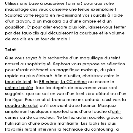
Utilisez une
base à paupières
(primer) pour que votre
maquillage des yeux conserve une tenue exemplaire !
Sculptez votre regard en re-dessinant vos
sourcils
à l’aide
d’un crayon, d’un mascara ou d’une ombre et d’un
goupillon. Et pour aller encore plus loin, laissez-vous tenter
par des
faux-cils
qui décupleront la courbure et le volume
de vos cils en un tour de main !
Teint
Que vous soyez à la recherche d'un maquillage du teint
naturel ou sophistiqué, Sephora vous propose sa sélection
pour réussir aisément un magnifique makeup, du plus
rapide au plus élaboré. Afin d’unifier, choisissez entre le
fond de teint
, la
BB crème, la CC crème
ou encore la
crème teintée
. Tous les degrés de couvrance vous sont
suggérés, que ce soit en vue d’un teint zéro défaut ou d’un
fini léger. Pour un effet bonne mine instantané, c’est vers la
poudre de soleil
qu’il convient de se tourner. Masquez
simplement quelques imperfections d’une touche d’
anti-
cernes ou de correcteur
. Ne brillez qu’en société, grâce à
l’utilisation d’une
poudre matifiante
. Les looks les plus
travaillés feront intervenir la technique du
contouring
, à