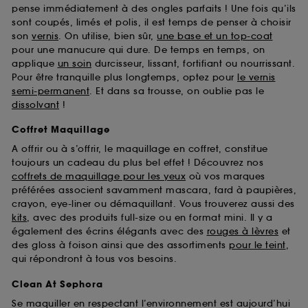
pense immédiatement à des ongles parfaits ! Une fois qu’ils
sont coupés, limés et polis, il est temps de penser à choisir
son
vernis
. On utilise, bien sûr,
une base et un top-coat
pour une manucure qui dure. De temps en temps, on
applique
un soin
durcisseur, lissant, fortifiant ou nourrissant.
Pour être tranquille plus longtemps, optez pour
le vernis
semi-permanent
. Et dans sa trousse, on oublie pas le
dissolvant
!
Coffret Maquillage
A offrir ou à s’offrir, le maquillage en coffret, constitue
toujours un cadeau du plus bel effet ! Découvrez nos
coffrets de maquillage pour les yeux
où vos marques
préférées associent savamment mascara, fard à paupières,
crayon, eye-liner ou démaquillant. Vous trouverez aussi des
kits
, avec des produits full-size ou en format mini. Il y a
également des écrins élégants avec des
rouges à lèvres
et
des gloss à foison ainsi que des assortiments
pour le teint
,
qui répondront à tous vos besoins.
Clean At Sephora
Se maquiller en respectant l’environnement est aujourd’hui