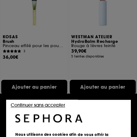
KOSAS
WESTMAN ATELIER
Brush
HydroBalm Recharge
Pinceau effilé pour les poudres
Rouge à lèvres teinté
39,90€
3
36,00€
5 teintes disponibles
Ajouter au panier
Ajouter au panier
Continuer sans accepter
Exclu
Exclu
Nous utilisons des cookies afin de vous offrir la