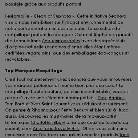
possible grâce aux produits portant
l’estampille « Clean at Sephora ». Cette initiative Sephora
vise à nous sensibiliser sur l’impact environnemental de
notre consommation en cosmétiques. La sélection de
maquillage portant la marque « Clean at Sephora » garantit
des formulations
éco-responsables
avec des ingrédients
d’origine
naturelle
(certaines d’entre elles étant même
certifiées
vegan
) ainsi que des emballages éco-conçus et
recyclables.
Top Marques Maquillage
C’est tout naturellement chez Sephora que vous retrouverez
vos marques préférées et même bien plus que cela ! Le
maquillage haute-couture, au chic incontestable, vous est
proposé avec une sélection remarquable :
Dior
,
Armani
,
Tom Ford
et
Yves Saint Laurent
vous séduiront assurément.
On pense à Rihanna pour
Fenty Beauty
et bien sûr à
Huda
aussi. Découvrez les must-haves de la makeup-artist
britannique
Charlotte Tilbury
ainsi que ceux de la reine du
sourcil, chez
Anastasia Beverly Hills
. Offrez-vous enfin une
excursion dans l’outback australien avec les produits
Tarte