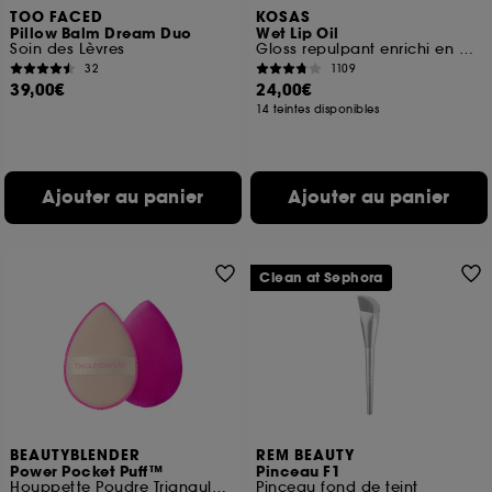
TOO FACED
KOSAS
Pillow Balm Dream Duo
Wet Lip Oil
Soin des Lèvres
Gloss repulpant enrichi en peptides
32
1109
39,00€
24,00€
14 teintes disponibles
Ajouter au panier
Ajouter au panier
Clean at Sephora
BEAUTYBLENDER
REM BEAUTY
Power Pocket Puff™
Pinceau F1
Houppette Poudre Triangulaire Double Face
Pinceau fond de teint