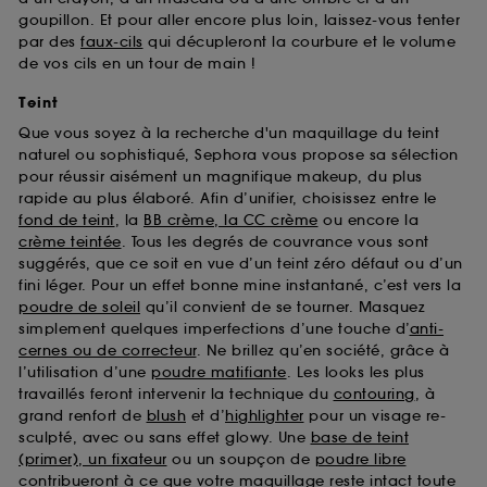
goupillon. Et pour aller encore plus loin, laissez-vous tenter
par des
faux-cils
qui décupleront la courbure et le volume
de vos cils en un tour de main !
Teint
Que vous soyez à la recherche d'un maquillage du teint
naturel ou sophistiqué, Sephora vous propose sa sélection
pour réussir aisément un magnifique makeup, du plus
rapide au plus élaboré. Afin d’unifier, choisissez entre le
fond de teint
, la
BB crème, la CC crème
ou encore la
crème teintée
. Tous les degrés de couvrance vous sont
suggérés, que ce soit en vue d’un teint zéro défaut ou d’un
fini léger. Pour un effet bonne mine instantané, c’est vers la
poudre de soleil
qu’il convient de se tourner. Masquez
simplement quelques imperfections d’une touche d’
anti-
cernes ou de correcteur
. Ne brillez qu’en société, grâce à
l’utilisation d’une
poudre matifiante
. Les looks les plus
travaillés feront intervenir la technique du
contouring
, à
grand renfort de
blush
et d’
highlighter
pour un visage re-
sculpté, avec ou sans effet glowy. Une
base de teint
(primer), un fixateur
ou un soupçon de
poudre libre
contribueront à ce que votre maquillage reste intact toute