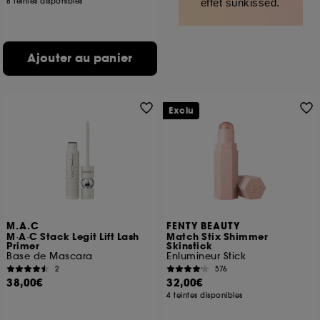
8 teintes disponibles
effet sunkissed.
Ajouter au panier
Exclu
M.A.C
FENTY BEAUTY
M·A·C Stack Legit Lift Lash
Match Stix Shimmer
Primer
Skinstick
Base de Mascara
Enlumineur Stick
2
576
38,00€
32,00€
4 teintes disponibles