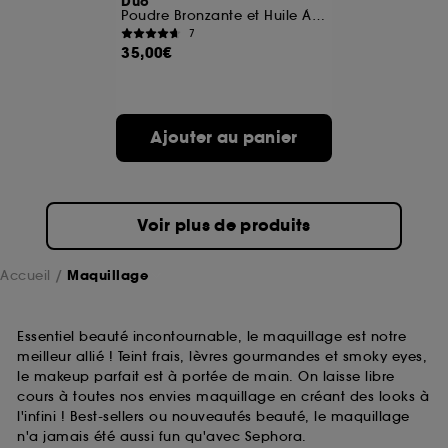
Duo
Poudre Bronzante et Huile À Lèvres
7
A l'exception des cookies techniques, le dépôt et la
35,00€
lecture de ces traceurs requiert votre accord. Vous
pouvez personnaliser vos choix concernant le dépôt
de ces cookies grâce au bouton "personnaliser mes
choix" ci-dessous ou décider de "tout accepter".
Ajouter au panier
Sephora pourra associer les informations de
navigation collectées par ces Cookies, pour les
finalités acceptées, avec les données personnelles
collectées ou générées lors de votre activité en ligne
ou en magasin. Pour refuser tous les cookies, cliques
Voir plus de produits
sur "continuer sans accepter". Voous pouvez à tout
moment choisir de retirer votrte consentement. Si vous
souhaitez obtenir plus d'information sur les cookies
Accueil
Maquillage
utilisés,
cliquez
ici
.
Essentiel beauté incontournable, le maquillage est notre
meilleur allié ! Teint frais, lèvres gourmandes et smoky eyes,
le makeup parfait est à portée de main. On laisse libre
cours à toutes nos envies maquillage en créant des looks à
l'infini ! Best-sellers ou nouveautés beauté, le maquillage
n'a jamais été aussi fun qu'avec Sephora.