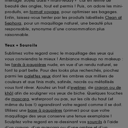
ménage. Soyez aussi « mani-ready »* car en terme de
beauté des ongles, tout est permis ! Puis, on adore les mini-
produits, en
format voyage
, pour optimiser ses bagages.
Enfin, laissez-vous tenter par les produits labellisés
Clean at
Sephora
, pour un maquillage naturel, une beauté plus
responsable, synonyme d’une consommation plus
raisonnable.
Yeux + Sourcils
Sublimez votre regard avec le maquillage des yeux qui
vous conviendra le mieux ! Ambiance makeup no makeup :
les
fards à paupières
nude, en vue d’un rendu naturel, se
font la part belle. Pour des looks plus recherchés, piochez
parmi les
palettes yeux
dont les ombres aux milliers de
couleurs et aux finis mats, satinés, nacrés ou métallisés
vous font rêver. Ajoutez un trait d’
eyeliner
, de
crayon ou de
khôl
afin de souligner vos yeux de biche. Quelques touches
de
mascara
, waterproof ou pas, sur les cils du haut (et
même du bas !) agrandiront votre regard comme il se doit.
Utilisez une
base à paupières
(primer) pour que votre
maquillage des yeux conserve une tenue exemplaire !
Sculptez votre regard en re-dessinant vos
sourcils
à l’aide
d’un crayon, d’un mascara ou d’une ombre et d’un