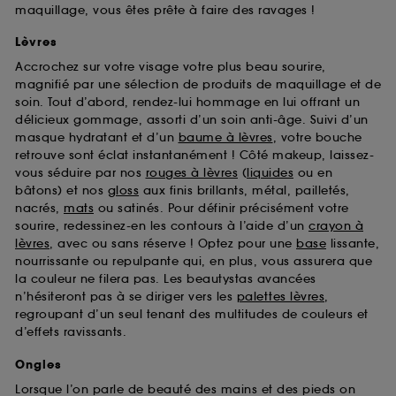
maquillage, vous êtes prête à faire des ravages !
Lèvres
Accrochez sur votre visage votre plus beau sourire,
magnifié par une sélection de produits de maquillage et de
soin. Tout d’abord, rendez-lui hommage en lui offrant un
délicieux gommage, assorti d’un soin anti-âge. Suivi d’un
masque hydratant et d’un
baume à lèvres
, votre bouche
retrouve sont éclat instantanément ! Côté makeup, laissez-
vous séduire par nos
rouges à lèvres
(
liquides
ou en
bâtons) et nos
gloss
aux finis brillants, métal, pailletés,
nacrés,
mats
ou satinés. Pour définir précisément votre
sourire, redessinez-en les contours à l’aide d’un
crayon à
lèvres
, avec ou sans réserve ! Optez pour une
base
lissante,
nourrissante ou repulpante qui, en plus, vous assurera que
la couleur ne filera pas. Les beautystas avancées
n’hésiteront pas à se diriger vers les
palettes lèvres
,
regroupant d’un seul tenant des multitudes de couleurs et
d’effets ravissants.
Ongles
Lorsque l’on parle de beauté des mains et des pieds on