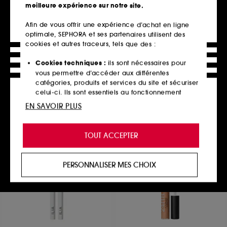
meilleure expérience sur notre site.
Afin de vous offrir une expérience d’achat en ligne
optimale, SEPHORA et ses partenaires utilisent des
SEPHORA COLLECTION
FENTY BEAUTY
Color Shifter
Sculpting Bronzer Brush
cookies et autres traceurs, tels que des :
Palette Visage
Pinceau Contouring
Couleurs à superposer et à transformer
29
Cookies techniques :
ils sont nécessaires pour
40
37,00€
vous permettre d’accéder aux différentes
16,99€
catégories, produits et services du site et sécuriser
celui-ci. Ils sont essentiels au fonctionnement
technique du site et ne peuvent être désactivés.
EN SAVOIR PLUS
Ajouter au panier
Ajouter au panier
Cookies de personnalisation :
ils nous permettent
de vous offrir une expérience enrichie et
TOUT ACCEPTER
personnalisée en vous recommandant des
produits, des services et des contenus qui
Clean at Sephora
répondent au mieux à vos préférences, et de vous
PERSONNALISER MES CHOIX
proposer des offres promotionnelles adaptées à
votre profil.
Cookies réseaux sociaux et publicité :
ils sont
utilisés pour vous présenter du contenu susceptible
de vous plaire via des publicités, y compris sur des
sites tiers et sur les réseaux sociaux, sur la base