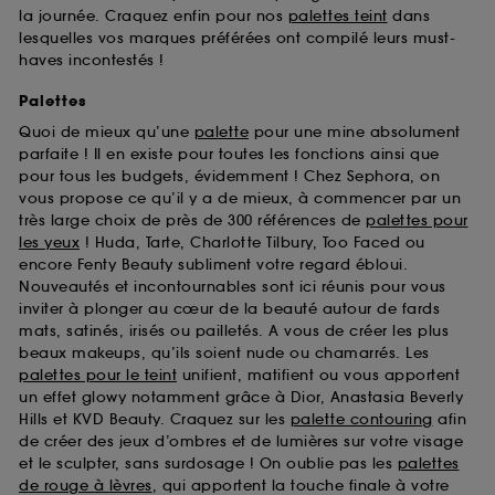
la journée. Craquez enfin pour nos
palettes teint
dans
lesquelles vos marques préférées ont compilé leurs must-
haves incontestés !
Palettes
Quoi de mieux qu’une
palette
pour une mine absolument
parfaite ! Il en existe pour toutes les fonctions ainsi que
pour tous les budgets, évidemment ! Chez Sephora, on
vous propose ce qu’il y a de mieux, à commencer par un
très large choix de près de 300 références de
palettes pour
les yeux
! Huda, Tarte, Charlotte Tilbury, Too Faced ou
encore Fenty Beauty subliment votre regard ébloui.
Nouveautés et incontournables sont ici réunis pour vous
inviter à plonger au cœur de la beauté autour de fards
mats, satinés, irisés ou pailletés. A vous de créer les plus
beaux makeups, qu’ils soient nude ou chamarrés. Les
palettes pour le teint
unifient, matifient ou vous apportent
un effet glowy notamment grâce à Dior, Anastasia Beverly
Hills et KVD Beauty. Craquez sur les
palette contouring
afin
de créer des jeux d’ombres et de lumières sur votre visage
et le sculpter, sans surdosage ! On oublie pas les
palettes
de rouge à lèvres
, qui apportent la touche finale à votre