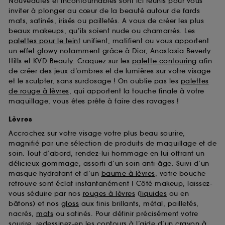
Nouveautés et incontournables sont ici réunis pour vous
d’en améliorer la performance.
inviter à plonger au cœur de la beauté autour de fards
mats, satinés, irisés ou pailletés. A vous de créer les plus
Cookies de sécurisation des paiements en ligne :
beaux makeups, qu’ils soient nude ou chamarrés. Les
ils nous permettent de lutter notamment contre les
fraudes aux moyens de paiement et les
palettes pour le teint
unifient, matifient ou vous apportent
usurpations d’identité.
un effet glowy notamment grâce à Dior, Anastasia Beverly
Hills et KVD Beauty. Craquez sur les
palette contouring
afin
Cookies fonctionnels :
il s’agit de cookies
de créer des jeux d’ombres et de lumières sur votre visage
permettant l’affichage et/ou la fourniture de
et le sculpter, sans surdosage ! On oublie pas les
palettes
certaines fonctionnalités du site, tel que les
de rouge à lèvres
, qui apportent la touche finale à votre
cookies d’authentification qui sont utilisés afin de
maquillage, vous êtes prête à faire des ravages !
vous faire bénéficier de l’authentification
prolongée vous permettant d’accéder à votre
Lèvres
compte lors de votre prochaine visite sur le site
Accrochez sur votre visage votre plus beau sourire,
sans saisir à nouveau votre identifiant et mot de
magnifié par une sélection de produits de maquillage et de
passe.
soin. Tout d’abord, rendez-lui hommage en lui offrant un
délicieux gommage, assorti d’un soin anti-âge. Suivi d’un
masque hydratant et d’un
baume à lèvres
, votre bouche
A l'exception des cookies techniques, le dépôt et la
retrouve sont éclat instantanément ! Côté makeup, laissez-
lecture de ces traceurs requiert votre accord. Vous
vous séduire par nos
rouges à lèvres
(
liquides
ou en
pouvez personnaliser vos choix concernant le dépôt
bâtons) et nos
gloss
aux finis brillants, métal, pailletés,
de ces cookies grâce au bouton "personnaliser mes
nacrés,
mats
ou satinés. Pour définir précisément votre
choix" ci-dessous ou décider de "tout accepter".
sourire, redessinez-en les contours à l’aide d’un
crayon à