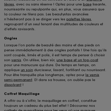
Sephora pourra associer les informations de
lèvres
, avec ou sans réserve ! Optez pour une
base
lissante,
navigation collectées par ces Cookies, pour les
nourrissante ou repulpante qui, en plus, vous assurera que
finalités acceptées, avec les données personnelles
la couleur ne filera pas. Les beautystas avancées
collectées ou générées lors de votre activité en ligne
n’hésiteront pas à se diriger vers les
palettes lèvres
,
ou en magasin. Pour refuser tous les cookies, cliques
regroupant d’un seul tenant des multitudes de couleurs et
sur "continuer sans accepter". Voous pouvez à tout
d’effets ravissants.
moment choisir de retirer votrte consentement. Si vous
souhaitez obtenir plus d'information sur les cookies
Ongles
utilisés,
cliquez
ici
.
Lorsque l’on parle de beauté des mains et des pieds on
pense immédiatement à des ongles parfaits ! Une fois qu’ils
sont coupés, limés et polis, il est temps de penser à choisir
son
vernis
. On utilise, bien sûr,
une base et un top-coat
pour une manucure qui dure. De temps en temps, on
applique
un soin
durcisseur, lissant, fortifiant ou nourrissant.
Pour être tranquille plus longtemps, optez pour
le vernis
semi-permanent
. Et dans sa trousse, on oublie pas le
dissolvant
!
Coffret Maquillage
A offrir ou à s’offrir, le maquillage en coffret, constitue
toujours un cadeau du plus bel effet ! Découvrez nos
coffrets de maquillage pour les yeux
où vos marques