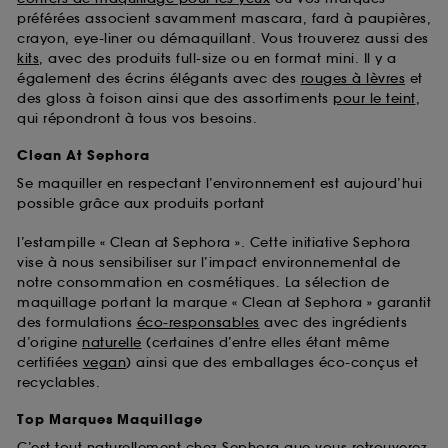
préférées associent savamment mascara, fard à paupières,
crayon, eye-liner ou démaquillant. Vous trouverez aussi des
kits
, avec des produits full-size ou en format mini. Il y a
également des écrins élégants avec des
rouges à lèvres
et
des gloss à foison ainsi que des assortiments
pour le teint
,
qui répondront à tous vos besoins.
Clean At Sephora
Se maquiller en respectant l’environnement est aujourd’hui
possible grâce aux produits portant
l’estampille « Clean at Sephora ». Cette initiative Sephora
vise à nous sensibiliser sur l’impact environnemental de
notre consommation en cosmétiques. La sélection de
maquillage portant la marque « Clean at Sephora » garantit
des formulations
éco-responsables
avec des ingrédients
d’origine
naturelle
(certaines d’entre elles étant même
certifiées
vegan
) ainsi que des emballages éco-conçus et
recyclables.
Top Marques Maquillage
C’est tout naturellement chez Sephora que vous retrouverez