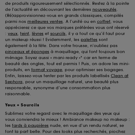
de produits rigoureusement sélectionnés. Restez à la pointe
de l’actualité en découvrant les dernières
nouveautés
.
(Ré)approvisionnez-vous en grands classiques, compilés
parmi nos
meilleures ventes
. A l’unité ou en
coffret
, vous
apprécierez ce que vos marques préférées vous ont réservé
:
yeux
,
teint
,
lèvres
et
sourcils
, il y a tout ce qu’il faut pour
un makeup réussi ! Evidemment, les
palettes
sont
également à la fête. Dans votre trousse, n’oubliez pas
pinceaux et éponges
à maquillage, qui font toujours bon
ménage. Soyez aussi « mani-ready »* car en terme de
beauté des ongles, tout est permis ! Puis, on adore les mini-
produits, en
format voyage
, pour optimiser ses bagages.
Enfin, laissez-vous tenter par les produits labellisés
Clean at
Sephora
, pour un maquillage naturel, une beauté plus
responsable, synonyme d’une consommation plus
raisonnable.
Yeux + Sourcils
Sublimez votre regard avec le maquillage des yeux qui
vous conviendra le mieux ! Ambiance makeup no makeup :
les
fards à paupières
nude, en vue d’un rendu naturel, se
font la part belle. Pour des looks plus recherchés, piochez