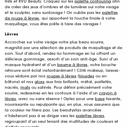
Hills et KVD Beauty. Craquez sur les
palette contouring
afin
de créer des jeux d’ombres et de lumières sur votre visage
et le sculpter, sans surdosage ! On oublie pas les
palettes
de rouge à lèvres
, qui apportent la touche finale à votre
maquillage, vous êtes prête à faire des ravages !
Lèvres
Accrochez sur votre visage votre plus beau sourire,
magnifié par une sélection de produits de maquillage et de
soin. Tout d’abord, rendez-lui hommage en lui offrant un
délicieux gommage, assorti d’un soin anti-âge. Suivi d’un
masque hydratant et d’un
baume à lèvres
, votre bouche
retrouve sont éclat instantanément ! Côté makeup, laissez-
vous séduire par nos
rouges à lèvres
(
liquides
ou en
bâtons) et nos
gloss
aux finis brillants, métal, pailletés,
nacrés,
mats
ou satinés. Pour définir précisément votre
sourire, redessinez-en les contours à l’aide d’un
crayon à
lèvres
, avec ou sans réserve ! Optez pour une
base
lissante,
nourrissante ou repulpante qui, en plus, vous assurera que
la couleur ne filera pas. Les beautystas avancées
n’hésiteront pas à se diriger vers les
palettes lèvres
,
regroupant d’un seul tenant des multitudes de couleurs et