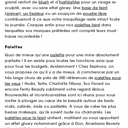
grand renfort de
blush
et d’
highlighter
pour un visage re-
sculpté, avec ou sans effet glowy. Une
base de teint
(primer), un fixateur
ou un soupçon de
poudre libre
contribueront à ce que votre maquillage reste intact toute
la journée. Craquez enfin pour nos
palettes teint
dans
lesquelles vos marques préférées ont compilé leurs must-
haves incontestés !
Palettes
Quoi de mieux qu’une
palette
pour une mine absolument
parfaite ! Il en existe pour toutes les fonctions ainsi que
pour tous les budgets, évidemment ! Chez Sephora, on
vous propose ce qu’il y a de mieux, à commencer par un
très large choix de près de 300 références de
palettes pour
les yeux
! Huda, Tarte, Charlotte Tilbury, Too Faced ou
encore Fenty Beauty subliment votre regard ébloui.
Nouveautés et incontournables sont ici réunis pour vous
inviter à plonger au cœur de la beauté autour de fards
mats, satinés, irisés ou pailletés. A vous de créer les plus
beaux makeups, qu’ils soient nude ou chamarrés. Les
palettes pour le teint
unifient, matifient ou vous apportent
un effet glowy notamment grâce à Dior, Anastasia Beverly