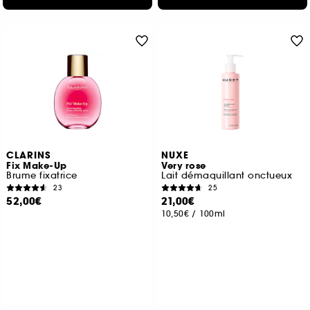
CLARINS
NUXE
Fix Make-Up
Very rose
Brume fixatrice
Lait démaquillant onctueux
23
25
52,00€
21,00€
10,50€
/
100ml