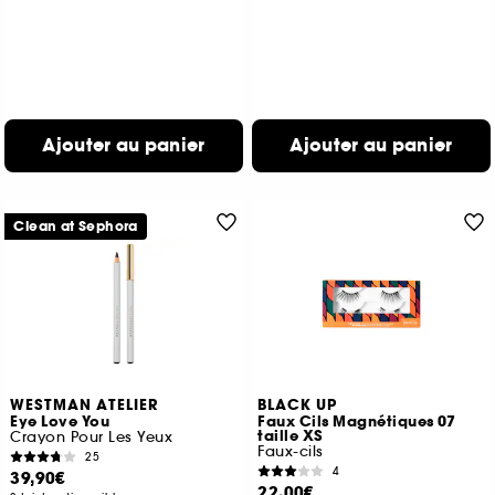
Ajouter au panier
Ajouter au panier
Clean at Sephora
WESTMAN ATELIER
BLACK UP
Eye Love You
Faux Cils Magnétiques 07
taille XS
Crayon Pour Les Yeux
Faux-cils
25
4
39,90€
22,00€