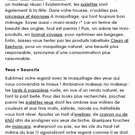
un makeup réussi ! Evidemment, les
palettes
sont
également à la fête. Dans votre trousse, n’oubliez pas
pinceaux et éponges
à maquillage, qui font toujours bon
ménage. Soyez aussi « mani-ready »* car en terme de
beauté des ongles, tout est permis ! Puis, on adore les mini-
produits, en
format voyage
, pour optimiser ses bagages.
Enfin, laissez-vous tenter par les produits labellisés
Clean at
Sephora
, pour un maquillage naturel, une beauté plus
responsable, synonyme d’une consommation plus
raisonnable.
Yeux + Sourcils
Sublimez votre regard avec le maquillage des yeux qui
vous conviendra le mieux ! Ambiance makeup no makeup :
les
fards à paupières
nude, en vue d’un rendu naturel, se
font la part belle. Pour des looks plus recherchés, piochez
parmi les
palettes yeux
dont les ombres aux milliers de
couleurs et aux finis mats, satinés, nacrés ou métallisés
vous font rêver. Ajoutez un trait d’
eyeliner
, de
crayon ou de
khôl
afin de souligner vos yeux de biche. Quelques touches
de
mascara
, waterproof ou pas, sur les cils du haut (et
même du bas !) agrandiront votre regard comme il se doit.