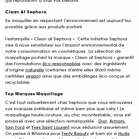
qui répondront à tous vos besoins.
Clean At Sephora
Se maquiller en respectant l’environnement est aujourd’hui
possible grâce aux produits portant
l’estampille « Clean at Sephora ». Cette initiative Sephora
vise à nous sensibiliser sur l’impact environnemental de
notre consommation en cosmétiques. La sélection de
maquillage portant la marque « Clean at Sephora » garantit
des formulations
éco-responsables
avec des ingrédients
d’origine
naturelle
(certaines d’entre elles étant même
certifiées
vegan
) ainsi que des emballages éco-conçus et
recyclables.
Top Marques Maquillage
C’est tout naturellement chez Sephora que vous retrouverez
vos marques préférées et même bien plus que cela ! Le
maquillage haute-couture, au chic incontestable, vous est
proposé avec une sélection remarquable :
Dior
,
Armani
,
Tom Ford
et
Yves Saint Laurent
vous séduiront assurément.
On pense à Rihanna pour
Fenty Beauty
et bien sûr à
Huda