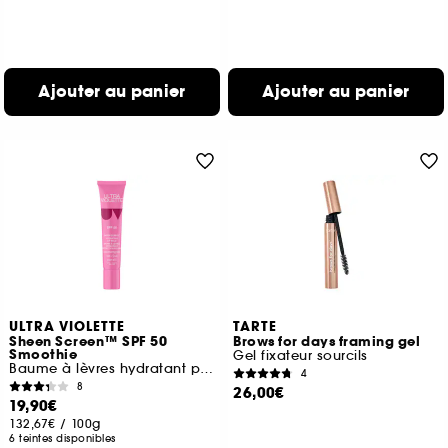
Ajouter au panier
Ajouter au panier
ULTRA VIOLETTE
TARTE
Sheen Screen™ SPF 50
Brows for days framing gel
Smoothie
Gel fixateur sourcils
Baume à lèvres hydratant protection solaire
4
8
26,00€
19,90€
132,67€
/
100g
6 teintes disponibles