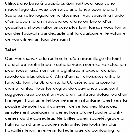
Utilisez une
base à paupières
(primer) pour que votre
maquillage des yeux conserve une tenue exemplaire !
Sculptez votre regard en re-dessinant vos
sourcils
à l’aide
d’un crayon, d’un mascara ou d’une ombre et d’un
goupillon. Et pour aller encore plus loin, laissez-vous tenter
par des
faux-cils
qui décupleront la courbure et le volume
de vos cils en un tour de main !
Teint
Que vous soyez à la recherche d'un maquillage du teint
naturel ou sophistiqué, Sephora vous propose sa sélection
pour réussir aisément un magnifique makeup, du plus
rapide au plus élaboré. Afin d’unifier, choisissez entre le
fond de teint
, la
BB crème, la CC crème
ou encore la
crème teintée
. Tous les degrés de couvrance vous sont
suggérés, que ce soit en vue d’un teint zéro défaut ou d’un
fini léger. Pour un effet bonne mine instantané, c’est vers la
poudre de soleil
qu’il convient de se tourner. Masquez
simplement quelques imperfections d’une touche d’
anti-
cernes ou de correcteur
. Ne brillez qu’en société, grâce à
l’utilisation d’une
poudre matifiante
. Les looks les plus
travaillés feront intervenir la technique du
contouring
, à