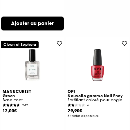
Ajouter au panier
Clean at Sephora
MANUCURIST
OPI
Green
Nouvelle gamme Nail Envy
Base coat
Fortifiant coloré pour ongles naturels
249
6
12,00€
29,90€
8 teintes disponibles