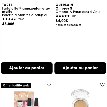
TARTE
GUERLAIN
tartelette™ amazonian clay
Ombres G
matte
Ombres À Paupières 4 Couleurs
Palette d’ombres a paupières aux tons froids
107
2269
84,00€
45,00€
7 teintes disponibles
Ajouter au panier
Ajouter au panier
Offre fidélité web