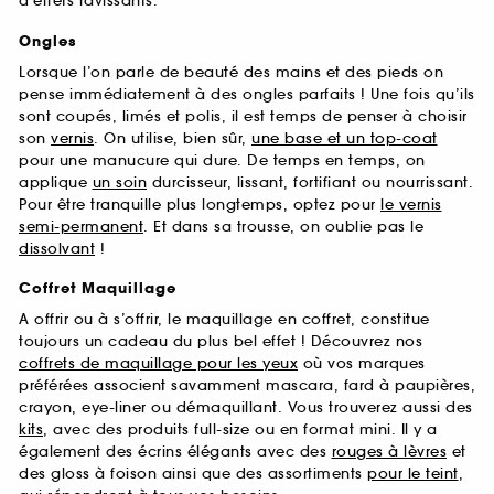
d’effets ravissants.
Ongles
Lorsque l’on parle de beauté des mains et des pieds on
pense immédiatement à des ongles parfaits ! Une fois qu’ils
sont coupés, limés et polis, il est temps de penser à choisir
son
vernis
. On utilise, bien sûr,
une base et un top-coat
pour une manucure qui dure. De temps en temps, on
applique
un soin
durcisseur, lissant, fortifiant ou nourrissant.
Pour être tranquille plus longtemps, optez pour
le vernis
semi-permanent
. Et dans sa trousse, on oublie pas le
dissolvant
!
Coffret Maquillage
A offrir ou à s’offrir, le maquillage en coffret, constitue
toujours un cadeau du plus bel effet ! Découvrez nos
coffrets de maquillage pour les yeux
où vos marques
préférées associent savamment mascara, fard à paupières,
crayon, eye-liner ou démaquillant. Vous trouverez aussi des
kits
, avec des produits full-size ou en format mini. Il y a
également des écrins élégants avec des
rouges à lèvres
et
des gloss à foison ainsi que des assortiments
pour le teint
,