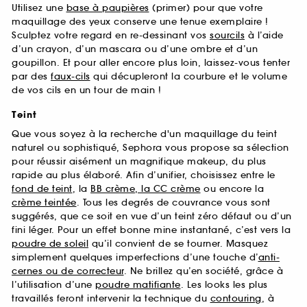
Utilisez une
base à paupières
(primer) pour que votre
maquillage des yeux conserve une tenue exemplaire !
Sculptez votre regard en re-dessinant vos
sourcils
à l’aide
d’un crayon, d’un mascara ou d’une ombre et d’un
goupillon. Et pour aller encore plus loin, laissez-vous tenter
par des
faux-cils
qui décupleront la courbure et le volume
de vos cils en un tour de main !
Teint
Que vous soyez à la recherche d'un maquillage du teint
naturel ou sophistiqué, Sephora vous propose sa sélection
pour réussir aisément un magnifique makeup, du plus
rapide au plus élaboré. Afin d’unifier, choisissez entre le
fond de teint
, la
BB crème, la CC crème
ou encore la
crème teintée
. Tous les degrés de couvrance vous sont
suggérés, que ce soit en vue d’un teint zéro défaut ou d’un
fini léger. Pour un effet bonne mine instantané, c’est vers la
poudre de soleil
qu’il convient de se tourner. Masquez
simplement quelques imperfections d’une touche d’
anti-
cernes ou de correcteur
. Ne brillez qu’en société, grâce à
l’utilisation d’une
poudre matifiante
. Les looks les plus
travaillés feront intervenir la technique du
contouring
, à