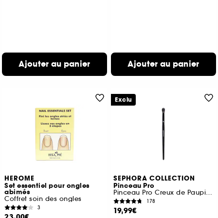
Ajouter au panier
Ajouter au panier
Exclu
HEROME
SEPHORA COLLECTION
Set essentiel pour ongles
Pinceau Pro
abimés
Pinceau Pro Creux de Paupière #26
Coffret soin des ongles
178
3
19,99€
23,00€