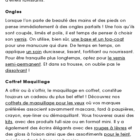
d’effets ravissants.
Ongles
Lorsque l’on parle de beauté des mains et des pieds on
pense immédiatement à des ongles parfaits ! Une fois qu’ils
sont coupés, limés et polis, il est temps de penser à choisir
son
vernis
. On utilise, bien sûr,
une base et un top-coat
pour une manucure qui dure. De temps en temps, on
applique
un soin
durcisseur, lissant, fortifiant ou nourrissant.
Pour être tranquille plus longtemps, optez pour
le vernis
semi-permanent
. Et dans sa trousse, on oublie pas le
dissolvant
!
Coffret Maquillage
A offrir ou à s’offrir, le maquillage en coffret, constitue
toujours un cadeau du plus bel effet ! Découvrez nos
coffrets de maquillage pour les yeux
où vos marques
préférées associent savamment mascara, fard à paupières,
crayon, eye-liner ou démaquillant. Vous trouverez aussi des
kits
, avec des produits full-size ou en format mini. Il y a
également des écrins élégants avec des
rouges à lèvres
et
des gloss à foison ainsi que des assortiments
pour le teint
,