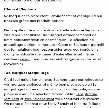
qui répondront à tous vos besoins.
Clean At Sephora
Se maquiller en respectant l’environnement est aujourd’hui
possible grâce aux produits portant
l’estampille « Clean at Sephora ». Cette initiative Sephora
vise à nous sensibiliser sur l’impact environnemental de
notre consommation en cosmétiques. La sélection de
maquillage portant la marque « Clean at Sephora » garantit
des formulations
éco-responsables
avec des ingrédients
d’origine
naturelle
(certaines d’entre elles étant même
certifiées
vegan
) ainsi que des emballages éco-conçus et
recyclables.
Top Marques Maquillage
C’est tout naturellement chez Sephora que vous retrouverez
vos marques préférées et même bien plus que cela ! Le
maquillage haute-couture, au chic incontestable, vous est
proposé avec une sélection remarquable :
Dior
,
Armani
,
Tom Ford
et
Yves Saint Laurent
vous séduiront assurément.
On pense à Rihanna pour
Fenty Beauty
et bien sûr à
Huda