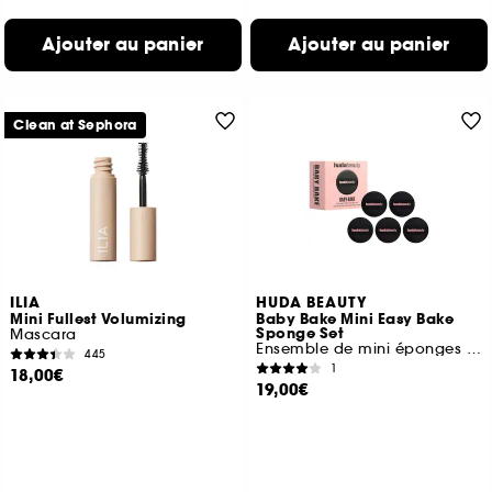
Ajouter au panier
Ajouter au panier
Clean at Sephora
ILIA
HUDA BEAUTY
Mini Fullest Volumizing
Baby Bake Mini Easy Bake
Sponge Set
Mascara
Ensemble de mini éponges beauté
445
1
18,00€
19,00€