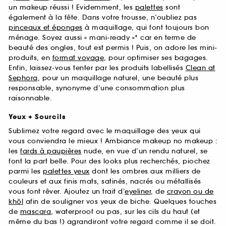
un makeup réussi ! Evidemment, les
palettes
sont
également à la fête. Dans votre trousse, n’oubliez pas
pinceaux et éponges
à maquillage, qui font toujours bon
ménage. Soyez aussi « mani-ready »* car en terme de
beauté des ongles, tout est permis ! Puis, on adore les mini-
produits, en
format voyage
, pour optimiser ses bagages.
Enfin, laissez-vous tenter par les produits labellisés
Clean at
Sephora
, pour un maquillage naturel, une beauté plus
responsable, synonyme d’une consommation plus
raisonnable.
Yeux + Sourcils
Sublimez votre regard avec le maquillage des yeux qui
vous conviendra le mieux ! Ambiance makeup no makeup :
les
fards à paupières
nude, en vue d’un rendu naturel, se
font la part belle. Pour des looks plus recherchés, piochez
parmi les
palettes yeux
dont les ombres aux milliers de
couleurs et aux finis mats, satinés, nacrés ou métallisés
vous font rêver. Ajoutez un trait d’
eyeliner
, de
crayon ou de
khôl
afin de souligner vos yeux de biche. Quelques touches
de
mascara
, waterproof ou pas, sur les cils du haut (et
même du bas !) agrandiront votre regard comme il se doit.