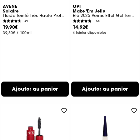
AVENE
OPI
Solaire
Make 'Em Jelly
Fluide Teinté Très Haute Protection SPF50+
Eté 2025 Vernis Effet Gel tenue jusqu'à 11 jours
39
164
19,90€
14,92€
39,80€
/
100ml
4 teintes disponibles
Ajouter au panier
Ajouter au panier