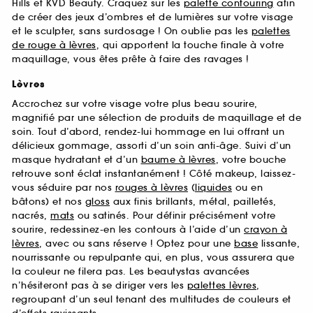
Hills et KVD Beauty. Craquez sur les
palette contouring
afin
de créer des jeux d’ombres et de lumières sur votre visage
et le sculpter, sans surdosage ! On oublie pas les
palettes
de rouge à lèvres
, qui apportent la touche finale à votre
maquillage, vous êtes prête à faire des ravages !
Lèvres
Accrochez sur votre visage votre plus beau sourire,
magnifié par une sélection de produits de maquillage et de
soin. Tout d’abord, rendez-lui hommage en lui offrant un
délicieux gommage, assorti d’un soin anti-âge. Suivi d’un
masque hydratant et d’un
baume à lèvres
, votre bouche
retrouve sont éclat instantanément ! Côté makeup, laissez-
vous séduire par nos
rouges à lèvres
(
liquides
ou en
bâtons) et nos
gloss
aux finis brillants, métal, pailletés,
nacrés,
mats
ou satinés. Pour définir précisément votre
sourire, redessinez-en les contours à l’aide d’un
crayon à
lèvres
, avec ou sans réserve ! Optez pour une
base
lissante,
nourrissante ou repulpante qui, en plus, vous assurera que
la couleur ne filera pas. Les beautystas avancées
n’hésiteront pas à se diriger vers les
palettes lèvres
,
regroupant d’un seul tenant des multitudes de couleurs et