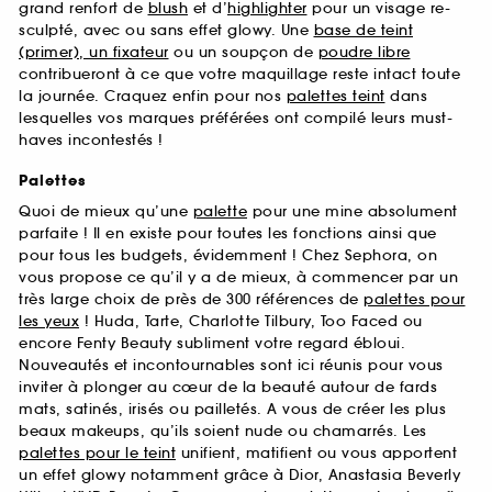
grand renfort de
blush
et d’
highlighter
pour un visage re-
sculpté, avec ou sans effet glowy. Une
base de teint
(primer), un fixateur
ou un soupçon de
poudre libre
contribueront à ce que votre maquillage reste intact toute
la journée. Craquez enfin pour nos
palettes teint
dans
lesquelles vos marques préférées ont compilé leurs must-
haves incontestés !
Palettes
Quoi de mieux qu’une
palette
pour une mine absolument
parfaite ! Il en existe pour toutes les fonctions ainsi que
pour tous les budgets, évidemment ! Chez Sephora, on
vous propose ce qu’il y a de mieux, à commencer par un
très large choix de près de 300 références de
palettes pour
les yeux
! Huda, Tarte, Charlotte Tilbury, Too Faced ou
encore Fenty Beauty subliment votre regard ébloui.
Nouveautés et incontournables sont ici réunis pour vous
inviter à plonger au cœur de la beauté autour de fards
mats, satinés, irisés ou pailletés. A vous de créer les plus
beaux makeups, qu’ils soient nude ou chamarrés. Les
palettes pour le teint
unifient, matifient ou vous apportent
un effet glowy notamment grâce à Dior, Anastasia Beverly