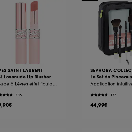
VES SAINT LAURENT
SEPHORA COLLEC
L Lovenude Lip Blusher
Le Set de Pinceaux 
Rouge à Lèvres effet floutant longue durée
386
177
9,90€
44,99€