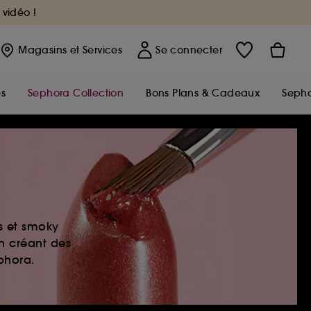
 vidéo !
Magasins
et Services
Se connecter
s
Sephora Collection
Bons Plans & Cadeaux
Sepho
es et smoky
en créant des
ephora.