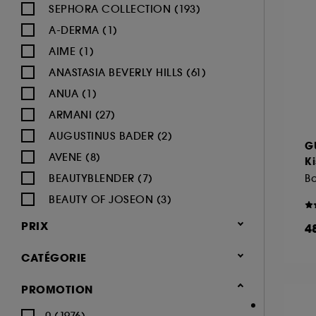
SEPHORA COLLECTION (193)
A-DERMA (1)
AIME (1)
ANASTASIA BEVERLY HILLS (61)
ANUA (1)
ARMANI (27)
AUGUSTINUS BADER (2)
G
AVENE (8)
Ki
BEAUTYBLENDER (7)
BEAUTY OF JOSEON (3)
BENEFIT COSMETICS (97)
PRIX
4
BIODERMA (9)
CATÉGORIE
BLACK UP (33)
BOBBI BROWN (60)
Maquillage
PROMOTION
BYOMA (5)
-25% sur une sélection maquillage
0 (1976)