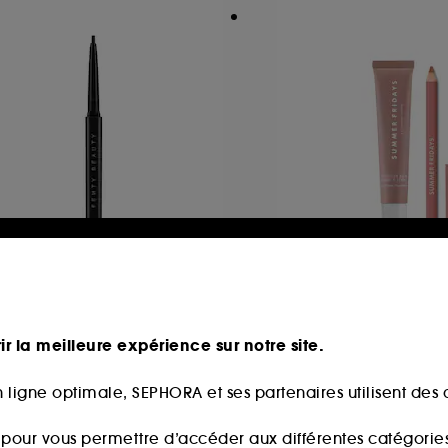
ENTY BEAUTY
SUMMER FRIDAYS
ne Linez
Combo lèvres
eliner Gel Waterproof
ir la meilleure expérience sur notre site.
48,00€
44
2 produits
5,00€
 ligne optimale, SEPHORA et ses partenaires utilisent des c
s pour vous permettre d’accéder aux différentes catégories, 