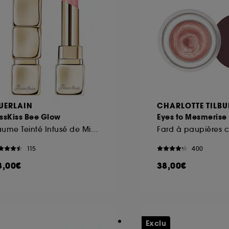
UERLAIN
CHARLOTTE TILBU
ssKiss Bee Glow
Eyes to Mesmerise
Baume Teinté Infusé de Miel 98% d'origine naturelle
Fard à paupières 
115
400
8,00€
38,00€
Exclu