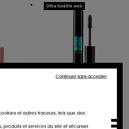
Offre fidélité web
Continuer sans accepter
LANCÔME
Monsieur Big Mascara
Waterproof is the new
Baume à lèvres et SoftLine Lip Liner
black
Mascara Waterproof
2031
26,25€
ookies et autres traceurs, tels que des :
Prix d'origine : 35,00€
-25%
produits et services du site et sécuriser