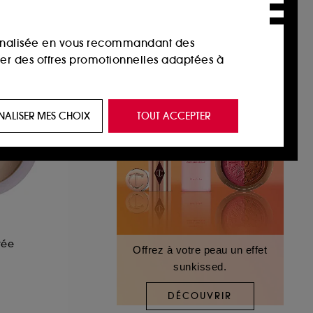
sonnalisée en vous recommandant des
ser des offres promotionnelles adaptées à
 de vous plaire via des publicités, y compris
NALISER MES CHOIX
TOUT ACCEPTER
e navigation, et de l'historique de vos
 de navigation sur notre site afin d’en
 les fraudes aux moyens de paiement et les
tée
Offrez à votre peau un effet
sunkissed.
nctionnalités du site, tel que les cookies
us permettant d’accéder à votre compte lors
DÉCOUVRIR