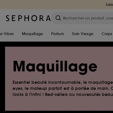
Lais
r Vibes
Maquillage
Parfum
Soin Visage
Corps
Maquillage
Essentiel beauté incontournable, le maquillage e
eyes, le makeup parfait est à portée de main. O
looks à l'infini ! Best-sellers ou nouveautés be