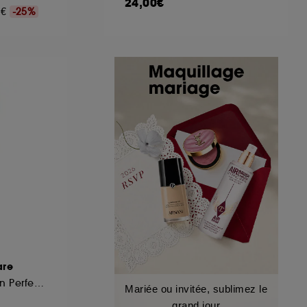
24,00€
00€
-25%
are
Base de Teint et Soin Perfecteur
Mariée ou invitée, sublimez le
grand jour