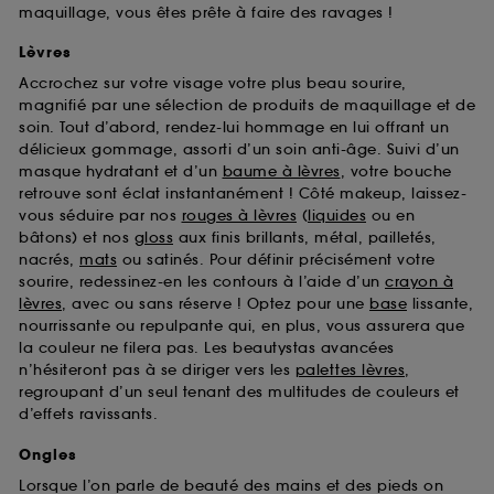
maquillage, vous êtes prête à faire des ravages !
Lèvres
Accrochez sur votre visage votre plus beau sourire,
magnifié par une sélection de produits de maquillage et de
soin. Tout d’abord, rendez-lui hommage en lui offrant un
délicieux gommage, assorti d’un soin anti-âge. Suivi d’un
masque hydratant et d’un
baume à lèvres
, votre bouche
retrouve sont éclat instantanément ! Côté makeup, laissez-
vous séduire par nos
rouges à lèvres
(
liquides
ou en
bâtons) et nos
gloss
aux finis brillants, métal, pailletés,
nacrés,
mats
ou satinés. Pour définir précisément votre
sourire, redessinez-en les contours à l’aide d’un
crayon à
lèvres
, avec ou sans réserve ! Optez pour une
base
lissante,
nourrissante ou repulpante qui, en plus, vous assurera que
la couleur ne filera pas. Les beautystas avancées
n’hésiteront pas à se diriger vers les
palettes lèvres
,
regroupant d’un seul tenant des multitudes de couleurs et
d’effets ravissants.
Ongles
Lorsque l’on parle de beauté des mains et des pieds on