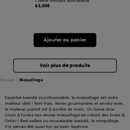
Crème minceur étincelante
63,00€
A l'exception des cookies techniques, le dépôt et la
lecture de ces traceurs requiert votre accord. Vous
pouvez personnaliser vos choix concernant le dépôt
de ces cookies grâce au bouton "personnaliser mes
choix" ci-dessous ou décider de "tout accepter".
Ajouter au panier
Sephora pourra associer les informations de
navigation collectées par ces Cookies, pour les
finalités acceptées, avec les données personnelles
collectées ou générées lors de votre activité en ligne
ou en magasin. Pour refuser tous les cookies, cliques
Voir plus de produits
sur "continuer sans accepter". Voous pouvez à tout
moment choisir de retirer votrte consentement. Si vous
souhaitez obtenir plus d'information sur les cookies
Accueil
Maquillage
utilisés,
cliquez
ici
.
Essentiel beauté incontournable, le maquillage est notre
meilleur allié ! Teint frais, lèvres gourmandes et smoky eyes,
le makeup parfait est à portée de main. On laisse libre
cours à toutes nos envies maquillage en créant des looks à
l'infini ! Best-sellers ou nouveautés beauté, le maquillage
n'a jamais été aussi fun qu'avec Sephora.