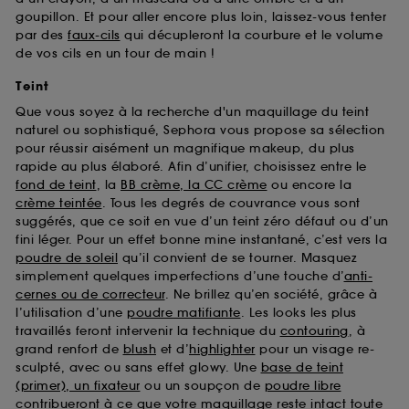
goupillon. Et pour aller encore plus loin, laissez-vous tenter
par des
faux-cils
qui décupleront la courbure et le volume
de vos cils en un tour de main !
Teint
Que vous soyez à la recherche d'un maquillage du teint
naturel ou sophistiqué, Sephora vous propose sa sélection
pour réussir aisément un magnifique makeup, du plus
rapide au plus élaboré. Afin d’unifier, choisissez entre le
fond de teint
, la
BB crème, la CC crème
ou encore la
crème teintée
. Tous les degrés de couvrance vous sont
suggérés, que ce soit en vue d’un teint zéro défaut ou d’un
fini léger. Pour un effet bonne mine instantané, c’est vers la
poudre de soleil
qu’il convient de se tourner. Masquez
simplement quelques imperfections d’une touche d’
anti-
cernes ou de correcteur
. Ne brillez qu’en société, grâce à
l’utilisation d’une
poudre matifiante
. Les looks les plus
travaillés feront intervenir la technique du
contouring
, à
grand renfort de
blush
et d’
highlighter
pour un visage re-
sculpté, avec ou sans effet glowy. Une
base de teint
(primer), un fixateur
ou un soupçon de
poudre libre
contribueront à ce que votre maquillage reste intact toute