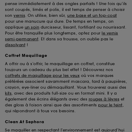
pense immédiatement à des ongles parfaits ! Une fois qu’ils
sont coupés, limés et polis, il est temps de penser à choisir
son
vernis
. On utilise, bien sûr,
une base et un top-coat
pour une manucure qui dure. De temps en temps, on
applique
un soin
durcisseur, lissant, fortifiant ou nourrissant.
Pour être tranquille plus longtemps, optez pour
le vernis
semi-permanent
. Et dans sa trousse, on oublie pas le
dissolvant
!
Coffret Maquillage
A offrir ou à s’offrir, le maquillage en coffret, constitue
toujours un cadeau du plus bel effet ! Découvrez nos
coffrets de maquillage pour les yeux
où vos marques
préférées associent savamment mascara, fard à paupières,
crayon, eye-liner ou démaquillant. Vous trouverez aussi des
kits
, avec des produits full-size ou en format mini. Il y a
également des écrins élégants avec des
rouges à lèvres
et
des gloss à foison ainsi que des assortiments
pour le teint
,
qui répondront à tous vos besoins.
Clean At Sephora
Se maquiller en respectant l’environnement est aujourd’hui