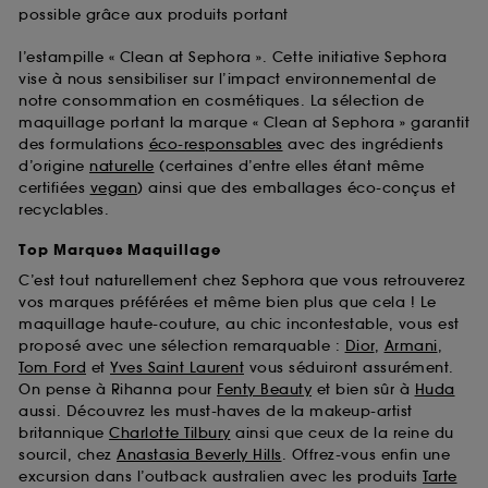
possible grâce aux produits portant
l’estampille « Clean at Sephora ». Cette initiative Sephora
vise à nous sensibiliser sur l’impact environnemental de
notre consommation en cosmétiques. La sélection de
maquillage portant la marque « Clean at Sephora » garantit
des formulations
éco-responsables
avec des ingrédients
d’origine
naturelle
(certaines d’entre elles étant même
certifiées
vegan
) ainsi que des emballages éco-conçus et
recyclables.
Top Marques Maquillage
C’est tout naturellement chez Sephora que vous retrouverez
vos marques préférées et même bien plus que cela ! Le
maquillage haute-couture, au chic incontestable, vous est
proposé avec une sélection remarquable :
Dior
,
Armani
,
Tom Ford
et
Yves Saint Laurent
vous séduiront assurément.
On pense à Rihanna pour
Fenty Beauty
et bien sûr à
Huda
aussi. Découvrez les must-haves de la makeup-artist
britannique
Charlotte Tilbury
ainsi que ceux de la reine du
sourcil, chez
Anastasia Beverly Hills
. Offrez-vous enfin une
excursion dans l’outback australien avec les produits
Tarte