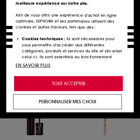
meilleure expérience sur notre site.
Afin de vous offrir une expérience d’achat en ligne
optimale, SEPHORA et ses partenaires utilisent des
FENTY BEAUTY
ILIA
Fenty Icon
Mini Fullest Volumizing
cookies et autres traceurs, tels que des :
Étui De Rouge À Lèvres Semi-Mat- L'Étui
Mascara
170
445
Cookies techniques :
ils sont nécessaires pour
13,00€
18,00€
vous permettre d’accéder aux différentes
3 teintes disponibles
catégories, produits et services du site et sécuriser
celui-ci. Ils sont essentiels au fonctionnement
technique du site et ne peuvent être désactivés.
EN SAVOIR PLUS
Ajouter au panier
Ajouter au panier
Cookies de personnalisation :
ils nous permettent
de vous offrir une expérience enrichie et
TOUT ACCEPTER
personnalisée en vous recommandant des
produits, des services et des contenus qui
répondent au mieux à vos préférences, et de vous
PERSONNALISER MES CHOIX
proposer des offres promotionnelles adaptées à
votre profil.
Cookies réseaux sociaux et publicité :
ils sont
utilisés pour vous présenter du contenu susceptible
de vous plaire via des publicités, y compris sur des
sites tiers et sur les réseaux sociaux, sur la base