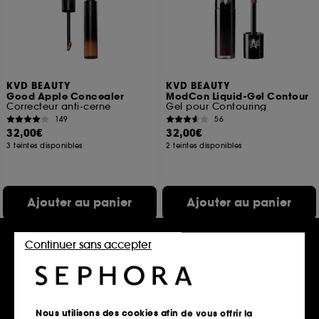
KVD BEAUTY
KVD BEAUTY
Good Apple Concealer
ModCon Liquid-Gel Contour
Correcteur anti-cerne
Gel pour Contouring
149
56
32,00€
32,00€
3 teintes disponibles
2 teintes disponibles
Ajouter au panier
Ajouter au panier
Continuer sans accepter
Exclu
Clean at Sephora
Nous utilisons des cookies afin de vous offrir la