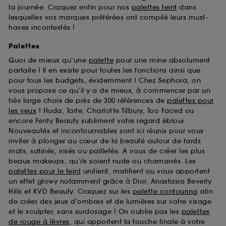
la journée. Craquez enfin pour nos
palettes teint
dans
lesquelles vos marques préférées ont compilé leurs must-
haves incontestés !
Palettes
Quoi de mieux qu’une
palette
pour une mine absolument
parfaite ! Il en existe pour toutes les fonctions ainsi que
pour tous les budgets, évidemment ! Chez Sephora, on
vous propose ce qu’il y a de mieux, à commencer par un
très large choix de près de 300 références de
palettes pour
les yeux
! Huda, Tarte, Charlotte Tilbury, Too Faced ou
encore Fenty Beauty subliment votre regard ébloui.
Nouveautés et incontournables sont ici réunis pour vous
inviter à plonger au cœur de la beauté autour de fards
mats, satinés, irisés ou pailletés. A vous de créer les plus
beaux makeups, qu’ils soient nude ou chamarrés. Les
palettes pour le teint
unifient, matifient ou vous apportent
un effet glowy notamment grâce à Dior, Anastasia Beverly
Hills et KVD Beauty. Craquez sur les
palette contouring
afin
de créer des jeux d’ombres et de lumières sur votre visage
et le sculpter, sans surdosage ! On oublie pas les
palettes
de rouge à lèvres
, qui apportent la touche finale à votre