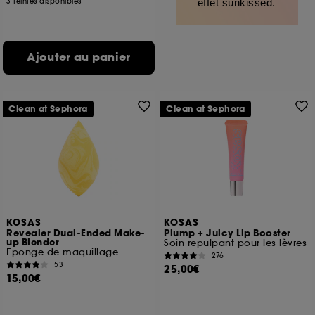
3 teintes disponibles
effet sunkissed.
Ajouter au panier
Clean at Sephora
Clean at Sephora
KOSAS
KOSAS
Revealer Dual-Ended Make-
Plump + Juicy Lip Booster
up Blender
Soin repulpant pour les lèvres
Éponge de maquillage
276
53
25,00€
15,00€