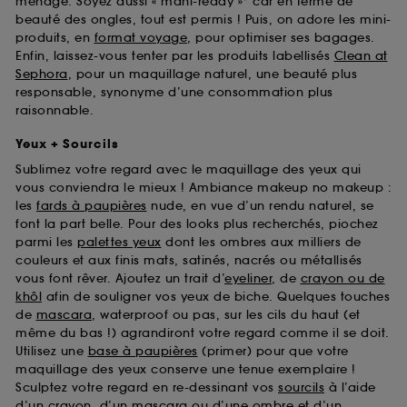
ménage. Soyez aussi « mani-ready »* car en terme de
beauté des ongles, tout est permis ! Puis, on adore les mini-
produits, en
format voyage
, pour optimiser ses bagages.
Enfin, laissez-vous tenter par les produits labellisés
Clean at
Sephora
, pour un maquillage naturel, une beauté plus
responsable, synonyme d’une consommation plus
raisonnable.
Yeux + Sourcils
Sublimez votre regard avec le maquillage des yeux qui
vous conviendra le mieux ! Ambiance makeup no makeup :
les
fards à paupières
nude, en vue d’un rendu naturel, se
font la part belle. Pour des looks plus recherchés, piochez
parmi les
palettes yeux
dont les ombres aux milliers de
couleurs et aux finis mats, satinés, nacrés ou métallisés
vous font rêver. Ajoutez un trait d’
eyeliner
, de
crayon ou de
khôl
afin de souligner vos yeux de biche. Quelques touches
de
mascara
, waterproof ou pas, sur les cils du haut (et
même du bas !) agrandiront votre regard comme il se doit.
Utilisez une
base à paupières
(primer) pour que votre
maquillage des yeux conserve une tenue exemplaire !
Sculptez votre regard en re-dessinant vos
sourcils
à l’aide
d’un crayon, d’un mascara ou d’une ombre et d’un