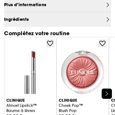
Plus d’informations
toutes les humeurs.
Texture crémeuse non collante.
Ingrédients
Couvrance : Légère à modérée.
Complétez votre routine
Fini : Brillant intense.
Soumis à des tests d'allergie.
100% sans parfum.
Ignorer le carrousel produits
CLINIQUE
CLINIQUE
C
Almost Lipstick™
Cheek Pop™
C
Baume à lèvres
Blush Pop
Lè