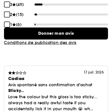
3
(49)
2
(15)
1
(6)
Donner mon avis
Conditions de publication des avis
17 juil. 2026
Cadiaa
Avis spontané sans confirmation d'achat
Sticky..
Love the colour but this gloss is too sticky…
always had a really awful taste if you
accidentally lick it in your mouth 😭 wh...