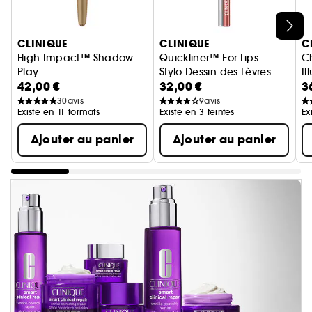
Ignorer le carrousel produits
CLINIQUE
CLINIQUE
C
High Impact™ Shadow
Quickliner™ For Lips
C
Play
Stylo Dessin des Lèvres
Il
42,00 €
32,00 €
3
Fards à paupières + Définisseur
30
avis
9
avis
Existe en 11 formats
Existe en 3 teintes
Ex
Ajouter au panier
Ajouter au panier