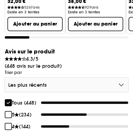
32,00 €
38,00 €
3
Hu
5267
avis
929
avis
Existe en 3 teintes
Existe en 3 teintes
Ex
Ajouter au panier
Ajouter au panier
Avis sur le produit
4.3/5
(448 avis sur le produit)
Trier par
Les plus récents
Tous (448)
5
(234)
4
(144)