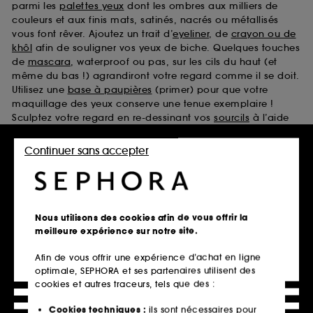
parmi les
palettes yeux
dont les ombres aux milliers de
couleurs et aux finis mats, satinés, nacrés ou métallisés
vous font rêver. Ajoutez un trait d’
eyeliner
, de
crayon ou de
khôl
afin de souligner vos yeux de biche. Quelques touches
de
mascara
, waterproof ou pas, sur les cils du haut (et
même du bas !) agrandiront votre regard comme il se doit.
Utilisez une
base à paupières
(primer) pour que votre
maquillage des yeux conserve une tenue exemplaire !
Sculptez votre regard en re-dessinant vos
sourcils
à l’aide
d’un crayon, d’un mascara ou d’une ombre et d’un
goupillon. Et pour aller encore plus loin, laissez-vous tenter
Continuer sans accepter
par des
faux-cils
qui décupleront la courbure et le volume
de vos cils en un tour de main !
Teint
Nous utilisons des cookies afin de vous offrir la
Que vous soyez à la recherche d'un maquillage du teint
meilleure expérience sur notre site.
naturel ou sophistiqué, Sephora vous propose sa sélection
pour réussir aisément un magnifique makeup, du plus
Afin de vous offrir une expérience d’achat en ligne
rapide au plus élaboré. Afin d’unifier, choisissez entre le
optimale, SEPHORA et ses partenaires utilisent des
fond de teint
, la
BB crème, la CC crème
ou encore la
cookies et autres traceurs, tels que des :
crème teintée
. Tous les degrés de couvrance vous sont
suggérés, que ce soit en vue d’un teint zéro défaut ou d’un
Cookies techniques :
ils sont nécessaires pour