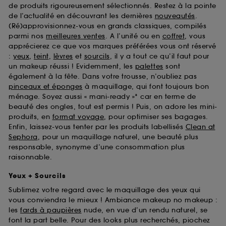
de produits rigoureusement sélectionnés. Restez à la pointe
de l’actualité en découvrant les dernières
nouveautés
.
(Ré)approvisionnez-vous en grands classiques, compilés
parmi nos
meilleures ventes
. A l’unité ou en
coffret
, vous
apprécierez ce que vos marques préférées vous ont réservé
:
yeux
,
teint
,
lèvres
et
sourcils
, il y a tout ce qu’il faut pour
un makeup réussi ! Evidemment, les
palettes
sont
également à la fête. Dans votre trousse, n’oubliez pas
pinceaux et éponges
à maquillage, qui font toujours bon
ménage. Soyez aussi « mani-ready »* car en terme de
beauté des ongles, tout est permis ! Puis, on adore les mini-
produits, en
format voyage
, pour optimiser ses bagages.
Enfin, laissez-vous tenter par les produits labellisés
Clean at
Sephora
, pour un maquillage naturel, une beauté plus
responsable, synonyme d’une consommation plus
raisonnable.
Yeux + Sourcils
Sublimez votre regard avec le maquillage des yeux qui
vous conviendra le mieux ! Ambiance makeup no makeup :
les
fards à paupières
nude, en vue d’un rendu naturel, se
font la part belle. Pour des looks plus recherchés, piochez