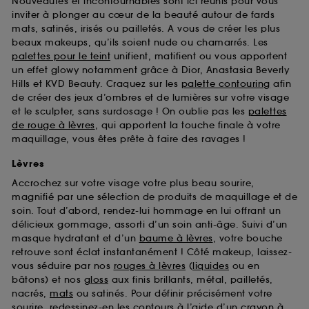
Nouveautés et incontournables sont ici réunis pour vous
d’en améliorer la performance.
inviter à plonger au cœur de la beauté autour de fards
mats, satinés, irisés ou pailletés. A vous de créer les plus
Cookies de sécurisation des paiements en ligne :
beaux makeups, qu’ils soient nude ou chamarrés. Les
ils nous permettent de lutter notamment contre les
fraudes aux moyens de paiement et les
palettes pour le teint
unifient, matifient ou vous apportent
usurpations d’identité.
un effet glowy notamment grâce à Dior, Anastasia Beverly
Hills et KVD Beauty. Craquez sur les
palette contouring
afin
Cookies fonctionnels :
il s’agit de cookies
de créer des jeux d’ombres et de lumières sur votre visage
permettant l’affichage et/ou la fourniture de
et le sculpter, sans surdosage ! On oublie pas les
palettes
certaines fonctionnalités du site, tel que les
de rouge à lèvres
, qui apportent la touche finale à votre
cookies d’authentification qui sont utilisés afin de
maquillage, vous êtes prête à faire des ravages !
vous faire bénéficier de l’authentification
prolongée vous permettant d’accéder à votre
Lèvres
compte lors de votre prochaine visite sur le site
Accrochez sur votre visage votre plus beau sourire,
sans saisir à nouveau votre identifiant et mot de
magnifié par une sélection de produits de maquillage et de
passe.
soin. Tout d’abord, rendez-lui hommage en lui offrant un
délicieux gommage, assorti d’un soin anti-âge. Suivi d’un
masque hydratant et d’un
baume à lèvres
, votre bouche
A l'exception des cookies techniques, le dépôt et la
retrouve sont éclat instantanément ! Côté makeup, laissez-
lecture de ces traceurs requiert votre accord. Vous
vous séduire par nos
rouges à lèvres
(
liquides
ou en
pouvez personnaliser vos choix concernant le dépôt
bâtons) et nos
gloss
aux finis brillants, métal, pailletés,
de ces cookies grâce au bouton "personnaliser mes
nacrés,
mats
ou satinés. Pour définir précisément votre
choix" ci-dessous ou décider de "tout accepter".
sourire, redessinez-en les contours à l’aide d’un
crayon à