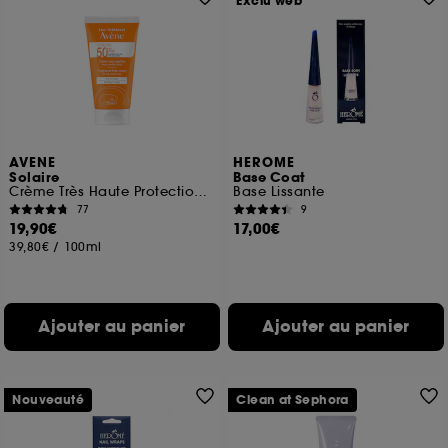
Exclu web
AVENE
HEROME
Solaire
Base Coat
Crème Très Haute Protection Sans Parfum SPF50+
Base Lissante
77
9
19,90€
17,00€
39,80€
/
100ml
Ajouter au panier
Ajouter au panier
Nouveauté
Clean at Sephora