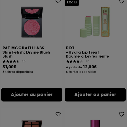
Exclu
PAT MCGRATH LABS
PIXI
Skin Fetish: Divine Blush
+Hydra Lip Treat
Blush
Baume à Lèvres Teinté
80
17
51,00€
12,00€
À partir de
8 teintes disponibles
6 teintes disponibles
Ajouter au panier
Ajouter au panier