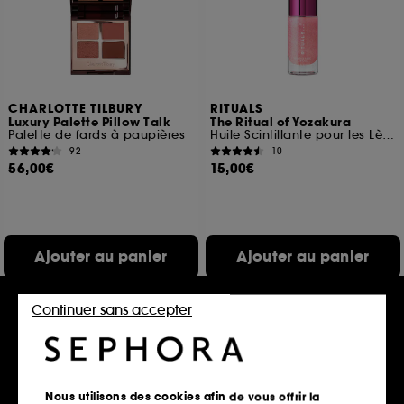
CHARLOTTE TILBURY
RITUALS
Luxury Palette Pillow Talk
The Ritual of Yozakura
Palette de fards à paupières
Huile Scintillante pour les Lèvres
92
10
56,00€
15,00€
Ajouter au panier
Ajouter au panier
Continuer sans accepter
Offre fidélité web
Nous utilisons des cookies afin de vous offrir la