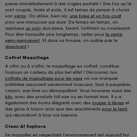
pense immédiatement à des ongles parfaits ! Une fois qu’ils
sont coupés, limés et polis, il est temps de penser à choisir
son
vernis
. On utilise, bien sûr,
une base et un top-coat
pour une manucure qui dure. De temps en temps, on
applique
un soin
durcisseur, lissant, fortifiant ou nourrissant.
Pour être tranquille plus longtemps, optez pour
le vernis
semi-permanent
. Et dans sa trousse, on oublie pas le
dissolvant
!
Coffret Maquillage
A offrir ou à s’offrir, le maquillage en coffret, constitue
toujours un cadeau du plus bel effet ! Découvrez nos
coffrets de maquillage pour les yeux
où vos marques
préférées associent savamment mascara, fard à paupières,
crayon, eye-liner ou démaquillant. Vous trouverez aussi des
kits
, avec des produits full-size ou en format mini. Il y a
également des écrins élégants avec des
rouges à lèvres
et
des gloss à foison ainsi que des assortiments
pour le teint
,
qui répondront à tous vos besoins.
Clean At Sephora
Se maquiller en respectant l’environnement est aujourd’hui