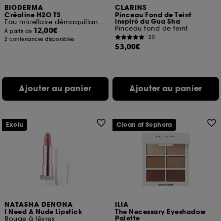
BIODERMA
CLARINS
Créaline H2O TS
Pinceau Fond de Teint
inspiré du Gua Sha
Eau micellaire démaquillante peaux très sèches
Pinceau fond de teint
12,00€
À partir de
20
2 contenances disponibles
53,00€
Ajouter au panier
Ajouter au panier
Exclu
Clean at Sephora
NATASHA DENONA
ILIA
I Need A Nude Lipstick
The Necessary Eyeshadow
Palette
Rouge à lèvres