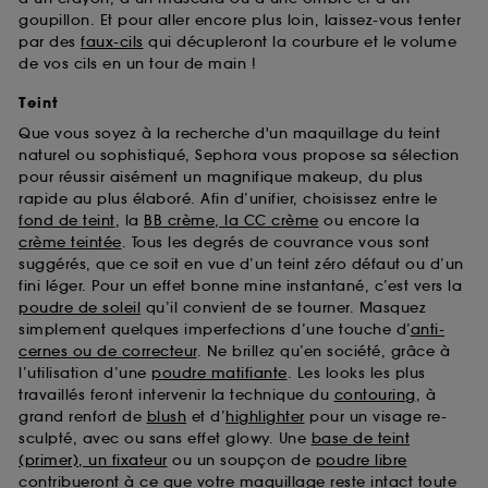
goupillon. Et pour aller encore plus loin, laissez-vous tenter
par des
faux-cils
qui décupleront la courbure et le volume
de vos cils en un tour de main !
Teint
Que vous soyez à la recherche d'un maquillage du teint
naturel ou sophistiqué, Sephora vous propose sa sélection
pour réussir aisément un magnifique makeup, du plus
rapide au plus élaboré. Afin d’unifier, choisissez entre le
fond de teint
, la
BB crème, la CC crème
ou encore la
crème teintée
. Tous les degrés de couvrance vous sont
suggérés, que ce soit en vue d’un teint zéro défaut ou d’un
fini léger. Pour un effet bonne mine instantané, c’est vers la
poudre de soleil
qu’il convient de se tourner. Masquez
simplement quelques imperfections d’une touche d’
anti-
cernes ou de correcteur
. Ne brillez qu’en société, grâce à
l’utilisation d’une
poudre matifiante
. Les looks les plus
travaillés feront intervenir la technique du
contouring
, à
grand renfort de
blush
et d’
highlighter
pour un visage re-
sculpté, avec ou sans effet glowy. Une
base de teint
(primer), un fixateur
ou un soupçon de
poudre libre
contribueront à ce que votre maquillage reste intact toute