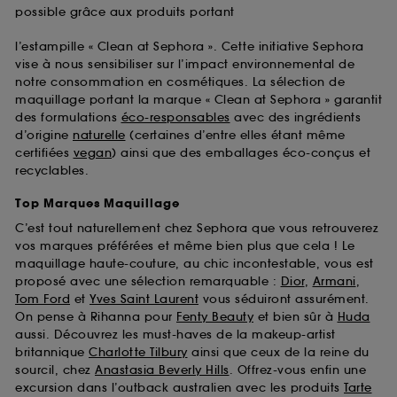
possible grâce aux produits portant
l’estampille « Clean at Sephora ». Cette initiative Sephora
vise à nous sensibiliser sur l’impact environnemental de
notre consommation en cosmétiques. La sélection de
maquillage portant la marque « Clean at Sephora » garantit
des formulations
éco-responsables
avec des ingrédients
d’origine
naturelle
(certaines d’entre elles étant même
certifiées
vegan
) ainsi que des emballages éco-conçus et
recyclables.
Top Marques Maquillage
C’est tout naturellement chez Sephora que vous retrouverez
vos marques préférées et même bien plus que cela ! Le
maquillage haute-couture, au chic incontestable, vous est
proposé avec une sélection remarquable :
Dior
,
Armani
,
Tom Ford
et
Yves Saint Laurent
vous séduiront assurément.
On pense à Rihanna pour
Fenty Beauty
et bien sûr à
Huda
aussi. Découvrez les must-haves de la makeup-artist
britannique
Charlotte Tilbury
ainsi que ceux de la reine du
sourcil, chez
Anastasia Beverly Hills
. Offrez-vous enfin une
excursion dans l’outback australien avec les produits
Tarte