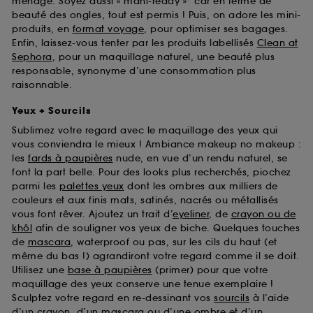
ménage. Soyez aussi « mani-ready »* car en terme de
beauté des ongles, tout est permis ! Puis, on adore les mini-
produits, en
format voyage
, pour optimiser ses bagages.
Enfin, laissez-vous tenter par les produits labellisés
Clean at
Sephora
, pour un maquillage naturel, une beauté plus
responsable, synonyme d’une consommation plus
raisonnable.
Yeux + Sourcils
Sublimez votre regard avec le maquillage des yeux qui
vous conviendra le mieux ! Ambiance makeup no makeup :
les
fards à paupières
nude, en vue d’un rendu naturel, se
font la part belle. Pour des looks plus recherchés, piochez
parmi les
palettes yeux
dont les ombres aux milliers de
couleurs et aux finis mats, satinés, nacrés ou métallisés
vous font rêver. Ajoutez un trait d’
eyeliner
, de
crayon ou de
khôl
afin de souligner vos yeux de biche. Quelques touches
de
mascara
, waterproof ou pas, sur les cils du haut (et
même du bas !) agrandiront votre regard comme il se doit.
Utilisez une
base à paupières
(primer) pour que votre
maquillage des yeux conserve une tenue exemplaire !
Sculptez votre regard en re-dessinant vos
sourcils
à l’aide
d’un crayon, d’un mascara ou d’une ombre et d’un