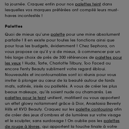
la journée. Craquez enfin pour nos
palettes teint
dans
lesquelles vos marques préférées ont compilé leurs must-
haves incontestés !
Palettes
Quoi de mieux qu’une
palette
pour une mine absolument
parfaite ! Il en existe pour toutes les fonctions ainsi que
pour tous les budgets, évidemment ! Chez Sephora, on
vous propose ce qu’il y a de mieux, à commencer par un
très large choix de près de 300 références de
palettes pour
les yeux
! Huda, Tarte, Charlotte Tilbury, Too Faced ou
encore Fenty Beauty subliment votre regard ébloui.
Nouveautés et incontournables sont ici réunis pour vous
inviter à plonger au cœur de la beauté autour de fards
mats, satinés, irisés ou pailletés. A vous de créer les plus
beaux makeups, qu’ils soient nude ou chamarrés. Les
palettes pour le teint
unifient, matifient ou vous apportent
un effet glowy notamment grâce à Dior, Anastasia Beverly
Hills et KVD Beauty. Craquez sur les
palette contouring
afin
de créer des jeux d’ombres et de lumières sur votre visage
et le sculpter, sans surdosage ! On oublie pas les
palettes
de rouge à lèvres
, qui apportent la touche finale à votre