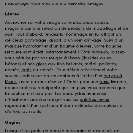
maquillage, vous êtes prête à faire des ravages !
Lèvres
Accrochez sur votre visage votre plus beau sourire,
magnifié par une sélection de produits de maquillage et de
soin. Tout d’abord, rendez-lui hommage en lui offrant un
délicieux gommage, assorti d’un soin anti-âge. Suivi d’un
masque hydratant et d’un
baume à lèvres
, votre bouche
retrouve sont éclat instantanément ! Côté makeup, laissez-
vous séduire par nos
rouges à lèvres
(
liquides
ou en
bâtons) et nos
gloss
aux finis brillants, métal, pailletés,
nacrés,
mats
ou satinés. Pour définir précisément votre
sourire, redessinez-en les contours à l’aide d’un
crayon à
lèvres
, avec ou sans réserve ! Optez pour une
base
lissante,
nourrissante ou repulpante qui, en plus, vous assurera que
la couleur ne filera pas. Les beautystas avancées
n’hésiteront pas à se diriger vers les
palettes lèvres
,
regroupant d’un seul tenant des multitudes de couleurs et
d’effets ravissants.
Ongles
Lorsque l’on parle de beauté des mains et des pieds on