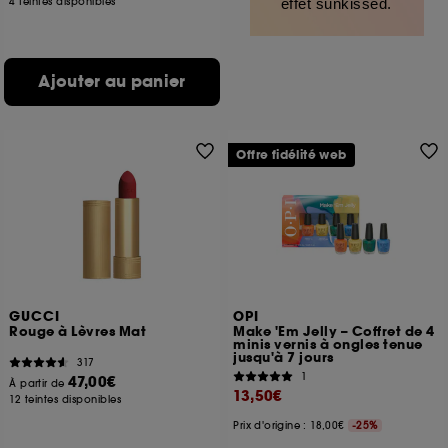
4 teintes disponibles
effet sunkissed.
Ajouter au panier
Offre fidélité web
GUCCI
OPI
Rouge à Lèvres Mat
Make 'Em Jelly – Coffret de 4
minis vernis à ongles tenue
jusqu'à 7 jours
317
1
47,00€
À partir de
13,50€
12 teintes disponibles
Prix d'origine : 18,00€
-25%