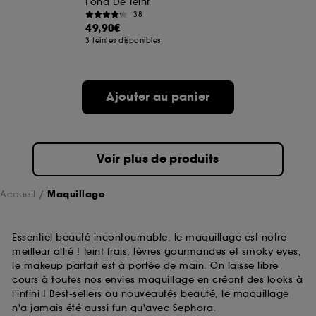
Fond De Teint
38
49,90€
A l'exception des cookies techniques, le dépôt et la
3 teintes disponibles
lecture de ces traceurs requiert votre accord. Vous
pouvez personnaliser vos choix concernant le dépôt
de ces cookies grâce au bouton "personnaliser mes
choix" ci-dessous ou décider de "tout accepter".
Ajouter au panier
Sephora pourra associer les informations de
navigation collectées par ces Cookies, pour les
finalités acceptées, avec les données personnelles
collectées ou générées lors de votre activité en ligne
ou en magasin. Pour refuser tous les cookies, cliques
Voir plus de produits
sur "continuer sans accepter". Voous pouvez à tout
moment choisir de retirer votrte consentement. Si vous
souhaitez obtenir plus d'information sur les cookies
Accueil
Maquillage
utilisés,
cliquez
ici
.
Essentiel beauté incontournable, le maquillage est notre
meilleur allié ! Teint frais, lèvres gourmandes et smoky eyes,
le makeup parfait est à portée de main. On laisse libre
cours à toutes nos envies maquillage en créant des looks à
l'infini ! Best-sellers ou nouveautés beauté, le maquillage
n'a jamais été aussi fun qu'avec Sephora.