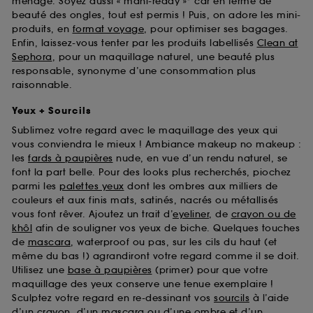
ménage. Soyez aussi « mani-ready »* car en terme de
beauté des ongles, tout est permis ! Puis, on adore les mini-
produits, en
format voyage
, pour optimiser ses bagages.
Enfin, laissez-vous tenter par les produits labellisés
Clean at
Sephora
, pour un maquillage naturel, une beauté plus
responsable, synonyme d’une consommation plus
raisonnable.
Yeux + Sourcils
Sublimez votre regard avec le maquillage des yeux qui
vous conviendra le mieux ! Ambiance makeup no makeup :
les
fards à paupières
nude, en vue d’un rendu naturel, se
font la part belle. Pour des looks plus recherchés, piochez
parmi les
palettes yeux
dont les ombres aux milliers de
couleurs et aux finis mats, satinés, nacrés ou métallisés
vous font rêver. Ajoutez un trait d’
eyeliner
, de
crayon ou de
khôl
afin de souligner vos yeux de biche. Quelques touches
de
mascara
, waterproof ou pas, sur les cils du haut (et
même du bas !) agrandiront votre regard comme il se doit.
Utilisez une
base à paupières
(primer) pour que votre
maquillage des yeux conserve une tenue exemplaire !
Sculptez votre regard en re-dessinant vos
sourcils
à l’aide
d’un crayon, d’un mascara ou d’une ombre et d’un