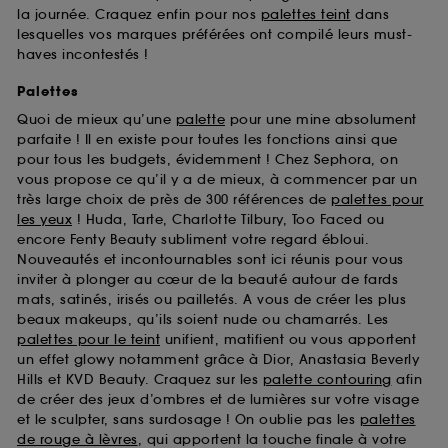
la journée. Craquez enfin pour nos
palettes teint
dans
lesquelles vos marques préférées ont compilé leurs must-
haves incontestés !
Palettes
Quoi de mieux qu’une
palette
pour une mine absolument
parfaite ! Il en existe pour toutes les fonctions ainsi que
pour tous les budgets, évidemment ! Chez Sephora, on
vous propose ce qu’il y a de mieux, à commencer par un
très large choix de près de 300 références de
palettes pour
les yeux
! Huda, Tarte, Charlotte Tilbury, Too Faced ou
encore Fenty Beauty subliment votre regard ébloui.
Nouveautés et incontournables sont ici réunis pour vous
inviter à plonger au cœur de la beauté autour de fards
mats, satinés, irisés ou pailletés. A vous de créer les plus
beaux makeups, qu’ils soient nude ou chamarrés. Les
palettes pour le teint
unifient, matifient ou vous apportent
un effet glowy notamment grâce à Dior, Anastasia Beverly
Hills et KVD Beauty. Craquez sur les
palette contouring
afin
de créer des jeux d’ombres et de lumières sur votre visage
et le sculpter, sans surdosage ! On oublie pas les
palettes
de rouge à lèvres
, qui apportent la touche finale à votre