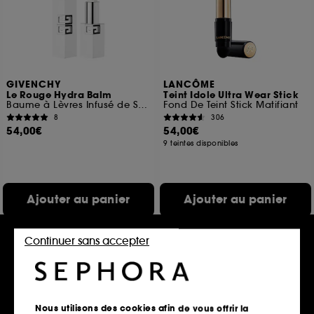
GIVENCHY
LANCÔME
Le Rouge Hydra Balm
Teint Idole Ultra Wear Stick
Baume à Lèvres Infusé de Soin
Fond De Teint Stick Matifiant
8
306
54,00€
54,00€
9 teintes disponibles
Ajouter au panier
Ajouter au panier
Continuer sans accepter
Clean at Sephora
Nous utilisons des cookies afin de vous offrir la