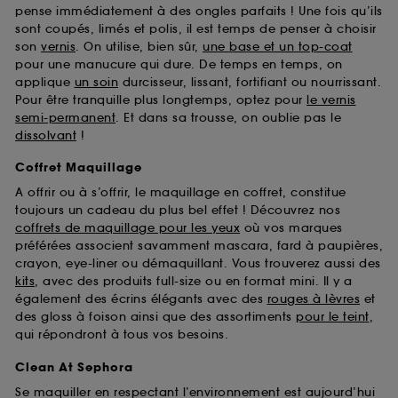
pense immédiatement à des ongles parfaits ! Une fois qu’ils
sont coupés, limés et polis, il est temps de penser à choisir
son
vernis
. On utilise, bien sûr,
une base et un top-coat
pour une manucure qui dure. De temps en temps, on
applique
un soin
durcisseur, lissant, fortifiant ou nourrissant.
Pour être tranquille plus longtemps, optez pour
le vernis
semi-permanent
. Et dans sa trousse, on oublie pas le
dissolvant
!
Coffret Maquillage
A offrir ou à s’offrir, le maquillage en coffret, constitue
toujours un cadeau du plus bel effet ! Découvrez nos
coffrets de maquillage pour les yeux
où vos marques
préférées associent savamment mascara, fard à paupières,
crayon, eye-liner ou démaquillant. Vous trouverez aussi des
kits
, avec des produits full-size ou en format mini. Il y a
également des écrins élégants avec des
rouges à lèvres
et
des gloss à foison ainsi que des assortiments
pour le teint
,
qui répondront à tous vos besoins.
Clean At Sephora
Se maquiller en respectant l’environnement est aujourd’hui