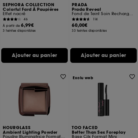
SEPHORA COLLECTION
PRADA
Colorful Fard À Paupières
Prada Reveal
Effet nacré
Fond de Teint Soin Rechargeable Tenue 24h Fini Mat Naturel
46
114
6,99€
60,00€
À partir de
3 teintes disponibles
33 teintes disponibles
Ajouter au panier
Ajouter au panier
Exclu web
HOURGLASS
TOO FACED
Ambient Lighting Powder
Better Than Sex Foreplay
Poudre Illuminatrice Format Voyage
Base Cils Format Mini