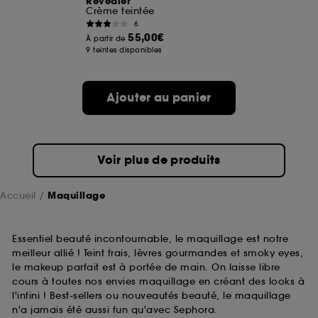
Revealer
Crème teintée
6
A l'exception des cookies techniques, le dépôt et la
55,00€
À partir de
lecture de ces traceurs requiert votre accord. Vous
9 teintes disponibles
pouvez personnaliser vos choix concernant le dépôt
de ces cookies grâce au bouton "personnaliser mes
choix" ci-dessous ou décider de "tout accepter".
Ajouter au panier
Sephora pourra associer les informations de
navigation collectées par ces Cookies, pour les
finalités acceptées, avec les données personnelles
collectées ou générées lors de votre activité en ligne
ou en magasin. Pour refuser tous les cookies, cliques
Voir plus de produits
sur "continuer sans accepter". Voous pouvez à tout
moment choisir de retirer votrte consentement. Si vous
souhaitez obtenir plus d'information sur les cookies
Accueil
Maquillage
utilisés,
cliquez
ici
.
Essentiel beauté incontournable, le maquillage est notre
meilleur allié ! Teint frais, lèvres gourmandes et smoky eyes,
le makeup parfait est à portée de main. On laisse libre
cours à toutes nos envies maquillage en créant des looks à
l'infini ! Best-sellers ou nouveautés beauté, le maquillage
n'a jamais été aussi fun qu'avec Sephora.