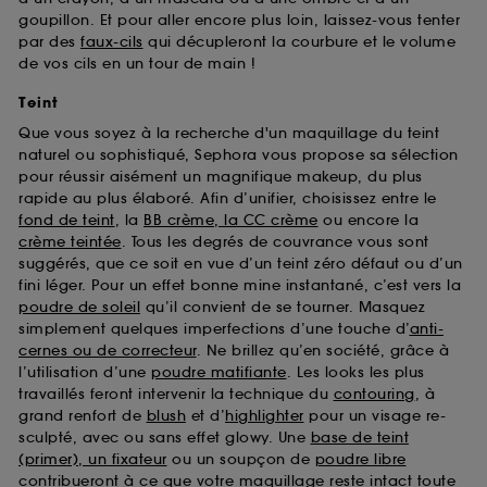
goupillon. Et pour aller encore plus loin, laissez-vous tenter
par des
faux-cils
qui décupleront la courbure et le volume
de vos cils en un tour de main !
Teint
Que vous soyez à la recherche d'un maquillage du teint
naturel ou sophistiqué, Sephora vous propose sa sélection
pour réussir aisément un magnifique makeup, du plus
rapide au plus élaboré. Afin d’unifier, choisissez entre le
fond de teint
, la
BB crème, la CC crème
ou encore la
crème teintée
. Tous les degrés de couvrance vous sont
suggérés, que ce soit en vue d’un teint zéro défaut ou d’un
fini léger. Pour un effet bonne mine instantané, c’est vers la
poudre de soleil
qu’il convient de se tourner. Masquez
simplement quelques imperfections d’une touche d’
anti-
cernes ou de correcteur
. Ne brillez qu’en société, grâce à
l’utilisation d’une
poudre matifiante
. Les looks les plus
travaillés feront intervenir la technique du
contouring
, à
grand renfort de
blush
et d’
highlighter
pour un visage re-
sculpté, avec ou sans effet glowy. Une
base de teint
(primer), un fixateur
ou un soupçon de
poudre libre
contribueront à ce que votre maquillage reste intact toute