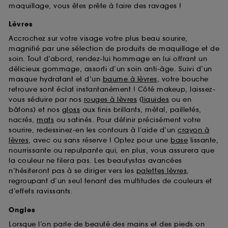
maquillage, vous êtes prête à faire des ravages !
Lèvres
Accrochez sur votre visage votre plus beau sourire,
magnifié par une sélection de produits de maquillage et de
soin. Tout d’abord, rendez-lui hommage en lui offrant un
délicieux gommage, assorti d’un soin anti-âge. Suivi d’un
masque hydratant et d’un
baume à lèvres
, votre bouche
retrouve sont éclat instantanément ! Côté makeup, laissez-
vous séduire par nos
rouges à lèvres
(
liquides
ou en
bâtons) et nos
gloss
aux finis brillants, métal, pailletés,
nacrés,
mats
ou satinés. Pour définir précisément votre
sourire, redessinez-en les contours à l’aide d’un
crayon à
lèvres
, avec ou sans réserve ! Optez pour une
base
lissante,
nourrissante ou repulpante qui, en plus, vous assurera que
la couleur ne filera pas. Les beautystas avancées
n’hésiteront pas à se diriger vers les
palettes lèvres
,
regroupant d’un seul tenant des multitudes de couleurs et
d’effets ravissants.
Ongles
Lorsque l’on parle de beauté des mains et des pieds on