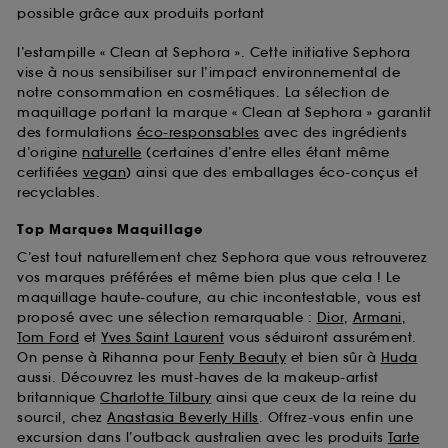
possible grâce aux produits portant
l’estampille « Clean at Sephora ». Cette initiative Sephora
vise à nous sensibiliser sur l’impact environnemental de
notre consommation en cosmétiques. La sélection de
maquillage portant la marque « Clean at Sephora » garantit
des formulations
éco-responsables
avec des ingrédients
d’origine
naturelle
(certaines d’entre elles étant même
certifiées
vegan
) ainsi que des emballages éco-conçus et
recyclables.
Top Marques Maquillage
C’est tout naturellement chez Sephora que vous retrouverez
vos marques préférées et même bien plus que cela ! Le
maquillage haute-couture, au chic incontestable, vous est
proposé avec une sélection remarquable :
Dior
,
Armani
,
Tom Ford
et
Yves Saint Laurent
vous séduiront assurément.
On pense à Rihanna pour
Fenty Beauty
et bien sûr à
Huda
aussi. Découvrez les must-haves de la makeup-artist
britannique
Charlotte Tilbury
ainsi que ceux de la reine du
sourcil, chez
Anastasia Beverly Hills
. Offrez-vous enfin une
excursion dans l’outback australien avec les produits
Tarte