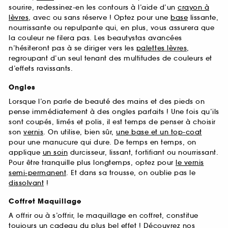
sourire, redessinez-en les contours à l’aide d’un
crayon à
lèvres
, avec ou sans réserve ! Optez pour une
base
lissante,
nourrissante ou repulpante qui, en plus, vous assurera que
la couleur ne filera pas. Les beautystas avancées
n’hésiteront pas à se diriger vers les
palettes lèvres
,
regroupant d’un seul tenant des multitudes de couleurs et
d’effets ravissants.
Ongles
Lorsque l’on parle de beauté des mains et des pieds on
pense immédiatement à des ongles parfaits ! Une fois qu’ils
sont coupés, limés et polis, il est temps de penser à choisir
son
vernis
. On utilise, bien sûr,
une base et un top-coat
pour une manucure qui dure. De temps en temps, on
applique
un soin
durcisseur, lissant, fortifiant ou nourrissant.
Pour être tranquille plus longtemps, optez pour
le vernis
semi-permanent
. Et dans sa trousse, on oublie pas le
dissolvant
!
Coffret Maquillage
A offrir ou à s’offrir, le maquillage en coffret, constitue
toujours un cadeau du plus bel effet ! Découvrez nos