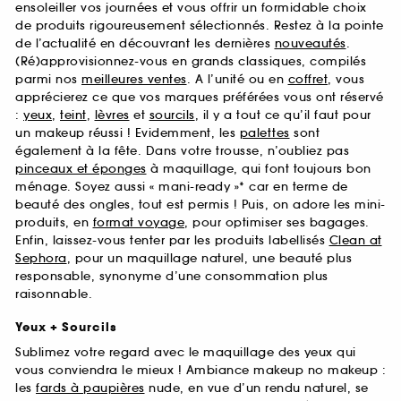
ensoleiller vos journées et vous offrir un formidable choix
de produits rigoureusement sélectionnés. Restez à la pointe
de l’actualité en découvrant les dernières
nouveautés
.
(Ré)approvisionnez-vous en grands classiques, compilés
parmi nos
meilleures ventes
. A l’unité ou en
coffret
, vous
apprécierez ce que vos marques préférées vous ont réservé
:
yeux
,
teint
,
lèvres
et
sourcils
, il y a tout ce qu’il faut pour
un makeup réussi ! Evidemment, les
palettes
sont
également à la fête. Dans votre trousse, n’oubliez pas
pinceaux et éponges
à maquillage, qui font toujours bon
ménage. Soyez aussi « mani-ready »* car en terme de
beauté des ongles, tout est permis ! Puis, on adore les mini-
produits, en
format voyage
, pour optimiser ses bagages.
Enfin, laissez-vous tenter par les produits labellisés
Clean at
Sephora
, pour un maquillage naturel, une beauté plus
responsable, synonyme d’une consommation plus
raisonnable.
Yeux + Sourcils
Sublimez votre regard avec le maquillage des yeux qui
vous conviendra le mieux ! Ambiance makeup no makeup :
les
fards à paupières
nude, en vue d’un rendu naturel, se