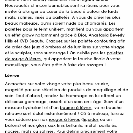
Nouveautés et incontournables sont ici réunis pour vous
inviter à plonger au cœur de la beauté autour de fards
mats, satinés, irisés ou pailletés. A vous de créer les plus
beaux makeups, qu’ils soient nude ou chamarrés. Les
palettes pour le teint
unifient, matifient ou vous apportent
un effet glowy notamment grâce à Dior, Anastasia Beverly
Hills et KVD Beauty. Craquez sur les
palette contouring
afin
de créer des jeux d’ombres et de lumières sur votre visage
et le sculpter, sans surdosage ! On oublie pas les
palettes
de rouge à lèvres
, qui apportent la touche finale à votre
maquillage, vous êtes prête à faire des ravages !
Lèvres
Accrochez sur votre visage votre plus beau sourire,
magnifié par une sélection de produits de maquillage et de
soin. Tout d’abord, rendez-lui hommage en lui offrant un
délicieux gommage, assorti d’un soin anti-âge. Suivi d’un
masque hydratant et d’un
baume à lèvres
, votre bouche
retrouve sont éclat instantanément ! Côté makeup, laissez-
vous séduire par nos
rouges à lèvres
(
liquides
ou en
bâtons) et nos
gloss
aux finis brillants, métal, pailletés,
nacrés,
mats
ou satinés. Pour définir précisément votre