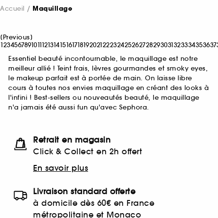
Accueil
Maquillage
[
Previous
]
1
2
3
4
5
6
7
8
9
10
11
12
13
14
15
16
17
18
19
20
21
22
23
24
25
26
27
28
29
30
31
32
33
34
35
36
37
Essentiel beauté incontournable, le maquillage est notre
meilleur allié ! Teint frais, lèvres gourmandes et smoky eyes,
le makeup parfait est à portée de main. On laisse libre
cours à toutes nos envies maquillage en créant des looks à
l'infini ! Best-sellers ou nouveautés beauté, le maquillage
n'a jamais été aussi fun qu'avec Sephora.
Retrait en magasin
Click & Collect en 2h offert
En savoir plus
Livraison standard offerte
à domicile dès 60€ en France
métropolitaine et Monaco