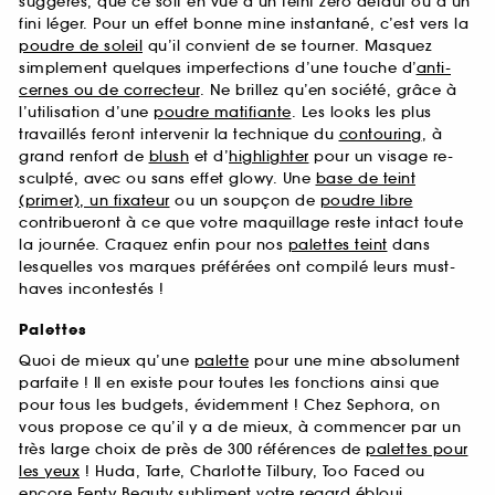
suggérés, que ce soit en vue d’un teint zéro défaut ou d’un
fini léger. Pour un effet bonne mine instantané, c’est vers la
poudre de soleil
qu’il convient de se tourner. Masquez
simplement quelques imperfections d’une touche d’
anti-
cernes ou de correcteur
. Ne brillez qu’en société, grâce à
l’utilisation d’une
poudre matifiante
. Les looks les plus
travaillés feront intervenir la technique du
contouring
, à
grand renfort de
blush
et d’
highlighter
pour un visage re-
sculpté, avec ou sans effet glowy. Une
base de teint
(primer), un fixateur
ou un soupçon de
poudre libre
contribueront à ce que votre maquillage reste intact toute
la journée. Craquez enfin pour nos
palettes teint
dans
lesquelles vos marques préférées ont compilé leurs must-
haves incontestés !
Palettes
Quoi de mieux qu’une
palette
pour une mine absolument
parfaite ! Il en existe pour toutes les fonctions ainsi que
pour tous les budgets, évidemment ! Chez Sephora, on
vous propose ce qu’il y a de mieux, à commencer par un
très large choix de près de 300 références de
palettes pour
les yeux
! Huda, Tarte, Charlotte Tilbury, Too Faced ou
encore Fenty Beauty subliment votre regard ébloui.