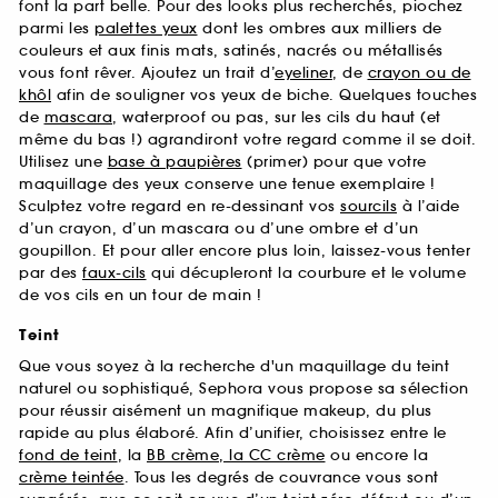
font la part belle. Pour des looks plus recherchés, piochez
parmi les
palettes yeux
dont les ombres aux milliers de
couleurs et aux finis mats, satinés, nacrés ou métallisés
vous font rêver. Ajoutez un trait d’
eyeliner
, de
crayon ou de
khôl
afin de souligner vos yeux de biche. Quelques touches
de
mascara
, waterproof ou pas, sur les cils du haut (et
même du bas !) agrandiront votre regard comme il se doit.
Utilisez une
base à paupières
(primer) pour que votre
maquillage des yeux conserve une tenue exemplaire !
Sculptez votre regard en re-dessinant vos
sourcils
à l’aide
d’un crayon, d’un mascara ou d’une ombre et d’un
goupillon. Et pour aller encore plus loin, laissez-vous tenter
par des
faux-cils
qui décupleront la courbure et le volume
de vos cils en un tour de main !
Teint
Que vous soyez à la recherche d'un maquillage du teint
naturel ou sophistiqué, Sephora vous propose sa sélection
pour réussir aisément un magnifique makeup, du plus
rapide au plus élaboré. Afin d’unifier, choisissez entre le
fond de teint
, la
BB crème, la CC crème
ou encore la
crème teintée
. Tous les degrés de couvrance vous sont