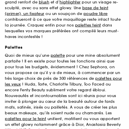
grand renfort de
blush
et d’
highlighter
pour un visage re-
sculpté, avec ou sans effet glowy. Une
base de teint
(primer), un fixateur
ou un soupçon de
poudre libre
contribueront à ce que votre maquillage reste intact toute
la journée. Craquez enfin pour nos
palettes teint
dans
lesquelles vos marques préférées ont compilé leurs must-
haves incontestés !
Palettes
Quoi de mieux qu’une
palette
pour une mine absolument
parfaite ! Il en existe pour toutes les fonctions ainsi que
pour tous les budgets, évidemment ! Chez Sephora, on
vous propose ce qu’il y a de mieux, à commencer par un
très large choix de près de 300 références de
palettes pour
les yeux
! Huda, Tarte, Charlotte Tilbury, Too Faced ou
encore Fenty Beauty subliment votre regard ébloui.
Nouveautés et incontournables sont ici réunis pour vous
inviter à plonger au cœur de la beauté autour de fards
mats, satinés, irisés ou pailletés. A vous de créer les plus
beaux makeups, qu’ils soient nude ou chamarrés. Les
palettes pour le teint
unifient, matifient ou vous apportent
un effet glowy notamment grâce à Dior, Anastasia Beverly