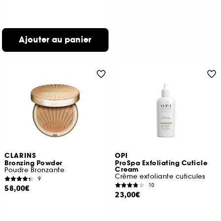
Ajouter au panier
CLARINS
OPI
Bronzing Powder
ProSpa Exfoliating Cuticle
Cream
Poudre Bronzante
Crème exfoliante cuticules
9
10
58,00€
23,00€