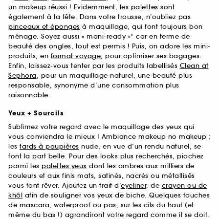
un makeup réussi ! Evidemment, les
palettes
sont
également à la fête. Dans votre trousse, n’oubliez pas
pinceaux et éponges
à maquillage, qui font toujours bon
ménage. Soyez aussi « mani-ready »* car en terme de
beauté des ongles, tout est permis ! Puis, on adore les mini-
produits, en
format voyage
, pour optimiser ses bagages.
Enfin, laissez-vous tenter par les produits labellisés
Clean at
Sephora
, pour un maquillage naturel, une beauté plus
responsable, synonyme d’une consommation plus
raisonnable.
Yeux + Sourcils
Sublimez votre regard avec le maquillage des yeux qui
vous conviendra le mieux ! Ambiance makeup no makeup :
les
fards à paupières
nude, en vue d’un rendu naturel, se
font la part belle. Pour des looks plus recherchés, piochez
parmi les
palettes yeux
dont les ombres aux milliers de
couleurs et aux finis mats, satinés, nacrés ou métallisés
vous font rêver. Ajoutez un trait d’
eyeliner
, de
crayon ou de
khôl
afin de souligner vos yeux de biche. Quelques touches
de
mascara
, waterproof ou pas, sur les cils du haut (et
même du bas !) agrandiront votre regard comme il se doit.