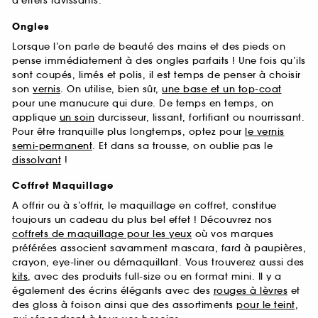
d’effets ravissants.
Ongles
Lorsque l’on parle de beauté des mains et des pieds on
pense immédiatement à des ongles parfaits ! Une fois qu’ils
sont coupés, limés et polis, il est temps de penser à choisir
son
vernis
. On utilise, bien sûr,
une base et un top-coat
pour une manucure qui dure. De temps en temps, on
applique
un soin
durcisseur, lissant, fortifiant ou nourrissant.
Pour être tranquille plus longtemps, optez pour
le vernis
semi-permanent
. Et dans sa trousse, on oublie pas le
dissolvant
!
Coffret Maquillage
A offrir ou à s’offrir, le maquillage en coffret, constitue
toujours un cadeau du plus bel effet ! Découvrez nos
coffrets de maquillage pour les yeux
où vos marques
préférées associent savamment mascara, fard à paupières,
crayon, eye-liner ou démaquillant. Vous trouverez aussi des
kits
, avec des produits full-size ou en format mini. Il y a
également des écrins élégants avec des
rouges à lèvres
et
des gloss à foison ainsi que des assortiments
pour le teint
,