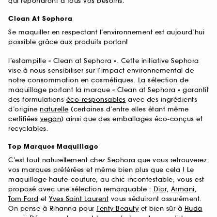
qui répondront à tous vos besoins.
Clean At Sephora
Se maquiller en respectant l’environnement est aujourd’hui
possible grâce aux produits portant
l’estampille « Clean at Sephora ». Cette initiative Sephora
vise à nous sensibiliser sur l’impact environnemental de
notre consommation en cosmétiques. La sélection de
maquillage portant la marque « Clean at Sephora » garantit
des formulations
éco-responsables
avec des ingrédients
d’origine
naturelle
(certaines d’entre elles étant même
certifiées
vegan
) ainsi que des emballages éco-conçus et
recyclables.
Top Marques Maquillage
C’est tout naturellement chez Sephora que vous retrouverez
vos marques préférées et même bien plus que cela ! Le
maquillage haute-couture, au chic incontestable, vous est
proposé avec une sélection remarquable :
Dior
,
Armani
,
Tom Ford
et
Yves Saint Laurent
vous séduiront assurément.
On pense à Rihanna pour
Fenty Beauty
et bien sûr à
Huda