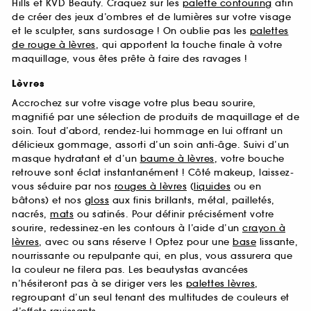
Hills et KVD Beauty. Craquez sur les
palette contouring
afin
de créer des jeux d’ombres et de lumières sur votre visage
et le sculpter, sans surdosage ! On oublie pas les
palettes
de rouge à lèvres
, qui apportent la touche finale à votre
maquillage, vous êtes prête à faire des ravages !
Lèvres
Accrochez sur votre visage votre plus beau sourire,
magnifié par une sélection de produits de maquillage et de
soin. Tout d’abord, rendez-lui hommage en lui offrant un
délicieux gommage, assorti d’un soin anti-âge. Suivi d’un
masque hydratant et d’un
baume à lèvres
, votre bouche
retrouve sont éclat instantanément ! Côté makeup, laissez-
vous séduire par nos
rouges à lèvres
(
liquides
ou en
bâtons) et nos
gloss
aux finis brillants, métal, pailletés,
nacrés,
mats
ou satinés. Pour définir précisément votre
sourire, redessinez-en les contours à l’aide d’un
crayon à
lèvres
, avec ou sans réserve ! Optez pour une
base
lissante,
nourrissante ou repulpante qui, en plus, vous assurera que
la couleur ne filera pas. Les beautystas avancées
n’hésiteront pas à se diriger vers les
palettes lèvres
,
regroupant d’un seul tenant des multitudes de couleurs et