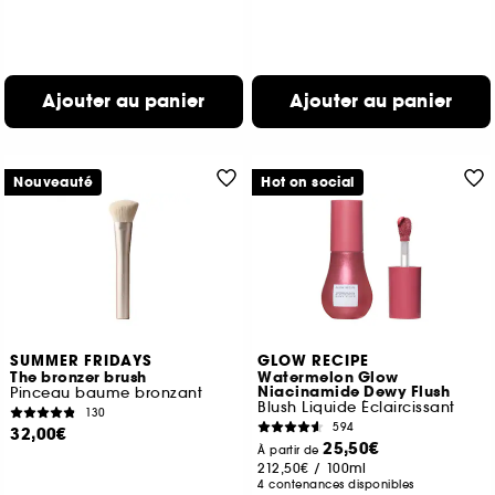
Ajouter au panier
Ajouter au panier
Nouveauté
Hot on social
SUMMER FRIDAYS
GLOW RECIPE
The bronzer brush
Watermelon Glow
Niacinamide Dewy Flush
Pinceau baume bronzant
Blush Liquide Éclaircissant
130
594
32,00€
25,50€
À partir de
212,50€
/
100ml
4 contenances disponibles