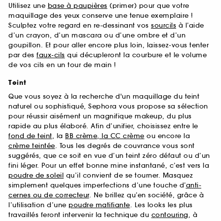
Utilisez une
base à paupières
(primer) pour que votre
maquillage des yeux conserve une tenue exemplaire !
Sculptez votre regard en re-dessinant vos
sourcils
à l’aide
d’un crayon, d’un mascara ou d’une ombre et d’un
goupillon. Et pour aller encore plus loin, laissez-vous tenter
par des
faux-cils
qui décupleront la courbure et le volume
de vos cils en un tour de main !
Teint
Que vous soyez à la recherche d'un maquillage du teint
naturel ou sophistiqué, Sephora vous propose sa sélection
pour réussir aisément un magnifique makeup, du plus
rapide au plus élaboré. Afin d’unifier, choisissez entre le
fond de teint
, la
BB crème, la CC crème
ou encore la
crème teintée
. Tous les degrés de couvrance vous sont
suggérés, que ce soit en vue d’un teint zéro défaut ou d’un
fini léger. Pour un effet bonne mine instantané, c’est vers la
poudre de soleil
qu’il convient de se tourner. Masquez
simplement quelques imperfections d’une touche d’
anti-
cernes ou de correcteur
. Ne brillez qu’en société, grâce à
l’utilisation d’une
poudre matifiante
. Les looks les plus
travaillés feront intervenir la technique du
contouring
, à