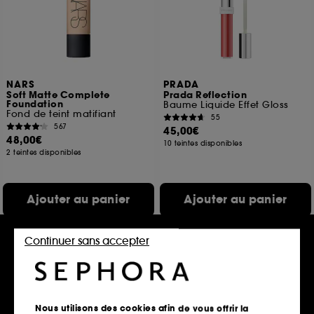
NARS
PRADA
Soft Matte Complete
Prada Reflection
Foundation
Baume Liquide Effet Gloss
Fond de teint matifiant
55
567
45,00€
48,00€
10 teintes disponibles
2 teintes disponibles
Ajouter au panier
Ajouter au panier
Continuer sans accepter
Exclu web
Nous utilisons des cookies afin de vous offrir la