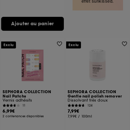
effet sunkissed.
Ajouter au panier
Exclu
Exclu
SEPHORA COLLECTION
SEPHORA COLLECTION
Nail Patchs
Gentle nail polish remover
Vernis adhésifs
Dissolvant très doux
11
124
6,99€
7,99€
7,99€
/
100ml
2 contenances disponibles