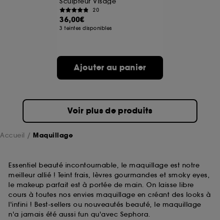
Sculpteur Visage
20
36,00€
A l'exception des cookies techniques, le dépôt et la
3 teintes disponibles
lecture de ces traceurs requiert votre accord. Vous
pouvez personnaliser vos choix concernant le dépôt
de ces cookies grâce au bouton "personnaliser mes
choix" ci-dessous ou décider de "tout accepter".
Ajouter au panier
Sephora pourra associer les informations de
navigation collectées par ces Cookies, pour les
finalités acceptées, avec les données personnelles
collectées ou générées lors de votre activité en ligne
ou en magasin. Pour refuser tous les cookies, cliques
Voir plus de produits
sur "continuer sans accepter". Voous pouvez à tout
moment choisir de retirer votrte consentement. Si vous
souhaitez obtenir plus d'information sur les cookies
Accueil
Maquillage
utilisés,
cliquez
ici
.
Essentiel beauté incontournable, le maquillage est notre
meilleur allié ! Teint frais, lèvres gourmandes et smoky eyes,
le makeup parfait est à portée de main. On laisse libre
cours à toutes nos envies maquillage en créant des looks à
l'infini ! Best-sellers ou nouveautés beauté, le maquillage
n'a jamais été aussi fun qu'avec Sephora.