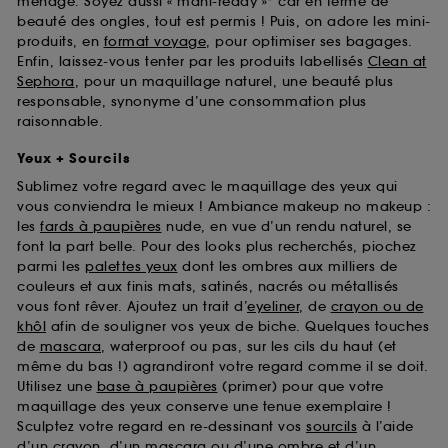
ménage. Soyez aussi « mani-ready »* car en terme de
beauté des ongles, tout est permis ! Puis, on adore les mini-
produits, en
format voyage
, pour optimiser ses bagages.
Enfin, laissez-vous tenter par les produits labellisés
Clean at
Sephora
, pour un maquillage naturel, une beauté plus
responsable, synonyme d’une consommation plus
raisonnable.
Yeux + Sourcils
Sublimez votre regard avec le maquillage des yeux qui
vous conviendra le mieux ! Ambiance makeup no makeup :
les
fards à paupières
nude, en vue d’un rendu naturel, se
font la part belle. Pour des looks plus recherchés, piochez
parmi les
palettes yeux
dont les ombres aux milliers de
couleurs et aux finis mats, satinés, nacrés ou métallisés
vous font rêver. Ajoutez un trait d’
eyeliner
, de
crayon ou de
khôl
afin de souligner vos yeux de biche. Quelques touches
de
mascara
, waterproof ou pas, sur les cils du haut (et
même du bas !) agrandiront votre regard comme il se doit.
Utilisez une
base à paupières
(primer) pour que votre
maquillage des yeux conserve une tenue exemplaire !
Sculptez votre regard en re-dessinant vos
sourcils
à l’aide
d’un crayon, d’un mascara ou d’une ombre et d’un