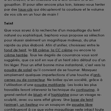
goupillon. Et pour aller encore plus loin, laissez-vous tenter
par des
faux-cils
qui décupleront la courbure et le volume
de vos cils en un tour de main !
Teint
Que vous soyez à la recherche d'un maquillage du teint
naturel ou sophistiqué, Sephora vous propose sa sélection
pour réussir aisément un magnifique makeup, du plus
rapide au plus élaboré. Afin d’unifier, choisissez entre le
fond de teint
, la
BB crème, la CC crème
ou encore la
crème teintée
. Tous les degrés de couvrance vous sont
suggérés, que ce soit en vue d’un teint zéro défaut ou d’un
fini léger. Pour un effet bonne mine instantané, c’est vers la
poudre de soleil
qu’il convient de se tourner. Masquez
simplement quelques imperfections d’une touche d’
anti-
cernes ou de correcteur
. Ne brillez qu’en société, grâce à
l’utilisation d’une
poudre matifiante
. Les looks les plus
travaillés feront intervenir la technique du
contouring
, à
grand renfort de
blush
et d’
highlighter
pour un visage re-
sculpté, avec ou sans effet glowy. Une
base de teint
(primer), un fixateur
ou un soupçon de
poudre libre
contribueront à ce que votre maquillage reste intact toute