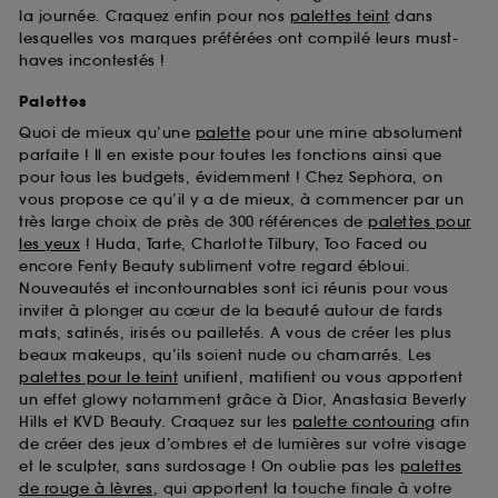
la journée. Craquez enfin pour nos
palettes teint
dans
lesquelles vos marques préférées ont compilé leurs must-
haves incontestés !
Palettes
Quoi de mieux qu’une
palette
pour une mine absolument
parfaite ! Il en existe pour toutes les fonctions ainsi que
pour tous les budgets, évidemment ! Chez Sephora, on
vous propose ce qu’il y a de mieux, à commencer par un
très large choix de près de 300 références de
palettes pour
les yeux
! Huda, Tarte, Charlotte Tilbury, Too Faced ou
encore Fenty Beauty subliment votre regard ébloui.
Nouveautés et incontournables sont ici réunis pour vous
inviter à plonger au cœur de la beauté autour de fards
mats, satinés, irisés ou pailletés. A vous de créer les plus
beaux makeups, qu’ils soient nude ou chamarrés. Les
palettes pour le teint
unifient, matifient ou vous apportent
un effet glowy notamment grâce à Dior, Anastasia Beverly
Hills et KVD Beauty. Craquez sur les
palette contouring
afin
de créer des jeux d’ombres et de lumières sur votre visage
et le sculpter, sans surdosage ! On oublie pas les
palettes
de rouge à lèvres
, qui apportent la touche finale à votre