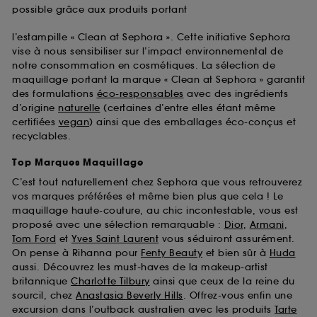
possible grâce aux produits portant
l’estampille « Clean at Sephora ». Cette initiative Sephora
vise à nous sensibiliser sur l’impact environnemental de
notre consommation en cosmétiques. La sélection de
maquillage portant la marque « Clean at Sephora » garantit
des formulations
éco-responsables
avec des ingrédients
d’origine
naturelle
(certaines d’entre elles étant même
certifiées
vegan
) ainsi que des emballages éco-conçus et
recyclables.
Top Marques Maquillage
C’est tout naturellement chez Sephora que vous retrouverez
vos marques préférées et même bien plus que cela ! Le
maquillage haute-couture, au chic incontestable, vous est
proposé avec une sélection remarquable :
Dior
,
Armani
,
Tom Ford
et
Yves Saint Laurent
vous séduiront assurément.
On pense à Rihanna pour
Fenty Beauty
et bien sûr à
Huda
aussi. Découvrez les must-haves de la makeup-artist
britannique
Charlotte Tilbury
ainsi que ceux de la reine du
sourcil, chez
Anastasia Beverly Hills
. Offrez-vous enfin une
excursion dans l’outback australien avec les produits
Tarte