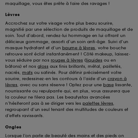
maquillage, vous êtes prête à faire des ravages !
Lèvres
Accrochez sur votre visage votre plus beau sourire,
magnifié par une sélection de produits de maquillage et de
soin. Tout d’abord, rendez-lui hommage en lui offrant un
délicieux gommage, assorti d’un soin anti-âge. Suivi d’un
masque hydratant et d’un
baume à lèvres
, votre bouche
retrouve sont éclat instantanément ! Côté makeup, laissez-
vous séduire par nos
rouges à lèvres
(
liquides
ou en
bâtons) et nos
gloss
aux finis brillants, métal, pailletés,
nacrés,
mats
ou satinés. Pour définir précisément votre
sourire, redessinez-en les contours à l’aide d’un
crayon à
lèvres
, avec ou sans réserve ! Optez pour une
base
lissante,
nourrissante ou repulpante qui, en plus, vous assurera que
la couleur ne filera pas. Les beautystas avancées
n’hésiteront pas à se diriger vers les
palettes lèvres
,
regroupant d’un seul tenant des multitudes de couleurs et
d’effets ravissants.
Ongles
Lorsque l’on parle de beauté des mains et des pieds on