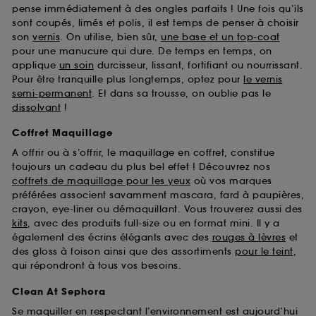
pense immédiatement à des ongles parfaits ! Une fois qu’ils
sont coupés, limés et polis, il est temps de penser à choisir
son
vernis
. On utilise, bien sûr,
une base et un top-coat
pour une manucure qui dure. De temps en temps, on
applique
un soin
durcisseur, lissant, fortifiant ou nourrissant.
Pour être tranquille plus longtemps, optez pour
le vernis
semi-permanent
. Et dans sa trousse, on oublie pas le
dissolvant
!
Coffret Maquillage
A offrir ou à s’offrir, le maquillage en coffret, constitue
toujours un cadeau du plus bel effet ! Découvrez nos
coffrets de maquillage pour les yeux
où vos marques
préférées associent savamment mascara, fard à paupières,
crayon, eye-liner ou démaquillant. Vous trouverez aussi des
kits
, avec des produits full-size ou en format mini. Il y a
également des écrins élégants avec des
rouges à lèvres
et
des gloss à foison ainsi que des assortiments
pour le teint
,
qui répondront à tous vos besoins.
Clean At Sephora
Se maquiller en respectant l’environnement est aujourd’hui