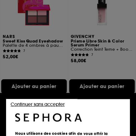
NARS
GIVENCHY
Sweet Kiss Quad Eyeshadow
Prisme Libre Skin & Color
Serum Primer
Palette de 4 ombres à paupières
Correction Teint Terne + Booster Eclat
7
7
52,00€
58,00€
Ajouter au panier
Ajouter au panier
Continuer sans accepter
Nous utilisons des cookies afin de vous offrir la