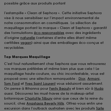
possible grâce aux produits portant
l’estampille « Clean at Sephora ». Cette initiative Sephora
vise à nous sensibiliser sur l’impact environnemental de
notre consommation en cosmétiques. La sélection de
maquillage portant la marque « Clean at Sephora » garantit
des formulations
éco-responsables
avec des ingrédients
d’origine
naturelle
(certaines d’entre elles étant même
certifiées
vegan
) ainsi que des emballages éco-conçus et
recyclables.
Top Marques Maquillage
C’est tout naturellement chez Sephora que vous retrouverez
vos marques préférées et même bien plus que cela ! Le
maquillage haute-couture, au chic incontestable, vous est
proposé avec une sélection remarquable :
Dior
,
Armani
,
Tom Ford
et
Yves Saint Laurent
vous séduiront assurément.
On pense à Rihanna pour
Fenty Beauty
et bien sûr à
Huda
aussi. Découvrez les must-haves de la makeup-artist
britannique
Charlotte Tilbury
ainsi que ceux de la reine du
sourcil, chez
Anastasia Beverly Hills
. Offrez-vous enfin une
excursion dans l’outback australien avec les produits
Tarte