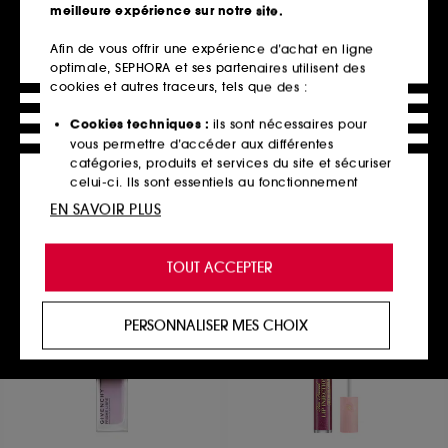
meilleure expérience sur notre site.
Afin de vous offrir une expérience d’achat en ligne
optimale, SEPHORA et ses partenaires utilisent des
VALENTINO
LANCÔME
Dreamdust
Lash Idôle Mascara Melter
cookies et autres traceurs, tels que des :
Ombre à paupières pailletée, texture crémeuse et effet multi-reflet
Mascara Démaquillant
7
1731
Cookies techniques :
ils sont nécessaires pour
32,00€
35,00€
vous permettre d’accéder aux différentes
2 teintes disponibles
catégories, produits et services du site et sécuriser
celui-ci. Ils sont essentiels au fonctionnement
technique du site et ne peuvent être désactivés.
EN SAVOIR PLUS
Ajouter au panier
Ajouter au panier
Cookies de personnalisation :
ils nous permettent
de vous offrir une expérience enrichie et
TOUT ACCEPTER
personnalisée en vous recommandant des
produits, des services et des contenus qui
répondent au mieux à vos préférences, et de vous
PERSONNALISER MES CHOIX
proposer des offres promotionnelles adaptées à
votre profil.
Cookies réseaux sociaux et publicité :
ils sont
utilisés pour vous présenter du contenu susceptible
de vous plaire via des publicités, y compris sur des
sites tiers et sur les réseaux sociaux, sur la base