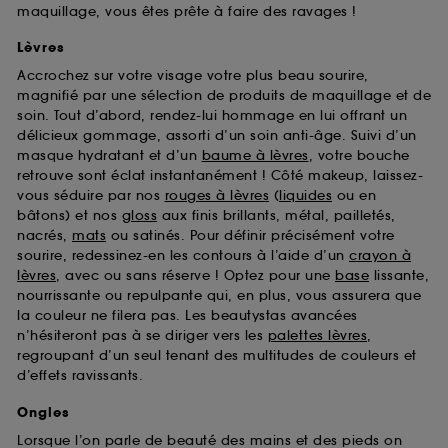
maquillage, vous êtes prête à faire des ravages !
Lèvres
Accrochez sur votre visage votre plus beau sourire,
magnifié par une sélection de produits de maquillage et de
soin. Tout d’abord, rendez-lui hommage en lui offrant un
délicieux gommage, assorti d’un soin anti-âge. Suivi d’un
masque hydratant et d’un
baume à lèvres
, votre bouche
retrouve sont éclat instantanément ! Côté makeup, laissez-
vous séduire par nos
rouges à lèvres
(
liquides
ou en
bâtons) et nos
gloss
aux finis brillants, métal, pailletés,
nacrés,
mats
ou satinés. Pour définir précisément votre
sourire, redessinez-en les contours à l’aide d’un
crayon à
lèvres
, avec ou sans réserve ! Optez pour une
base
lissante,
nourrissante ou repulpante qui, en plus, vous assurera que
la couleur ne filera pas. Les beautystas avancées
n’hésiteront pas à se diriger vers les
palettes lèvres
,
regroupant d’un seul tenant des multitudes de couleurs et
d’effets ravissants.
Ongles
Lorsque l’on parle de beauté des mains et des pieds on