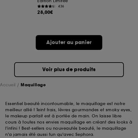
Édition Limitée
436
28,00€
A l'exception des cookies techniques, le dépôt et la
lecture de ces traceurs requiert votre accord. Vous
pouvez personnaliser vos choix concernant le dépôt
de ces cookies grâce au bouton "personnaliser mes
choix" ci-dessous ou décider de "tout accepter".
Ajouter au panier
Sephora pourra associer les informations de
navigation collectées par ces Cookies, pour les
finalités acceptées, avec les données personnelles
collectées ou générées lors de votre activité en ligne
ou en magasin. Pour refuser tous les cookies, cliques
Voir plus de produits
sur "continuer sans accepter". Voous pouvez à tout
moment choisir de retirer votrte consentement. Si vous
souhaitez obtenir plus d'information sur les cookies
Accueil
Maquillage
utilisés,
cliquez
ici
.
Essentiel beauté incontournable, le maquillage est notre
meilleur allié ! Teint frais, lèvres gourmandes et smoky eyes,
le makeup parfait est à portée de main. On laisse libre
cours à toutes nos envies maquillage en créant des looks à
l'infini ! Best-sellers ou nouveautés beauté, le maquillage
n'a jamais été aussi fun qu'avec Sephora.