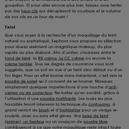
goupillon. Et pour aller encore plus loin, laissez-vous tenter
par des
faux-cils
qui décupleront la courbure et le volume
de vos cils en un tour de main !
Teint
Que vous soyez à la recherche d'un maquillage du teint
naturel ou sophistiqué, Sephora vous propose sa sélection
pour réussir aisément un magnifique makeup, du plus
rapide au plus élaboré. Afin d’unifier, choisissez entre le
fond de teint
, la
BB crème, la CC crème
ou encore la
crème teintée
. Tous les degrés de couvrance vous sont
suggérés, que ce soit en vue d’un teint zéro défaut ou d’un
fini léger. Pour un effet bonne mine instantané, c’est vers la
poudre de soleil
qu’il convient de se tourner. Masquez
simplement quelques imperfections d’une touche d’
anti-
cernes ou de correcteur
. Ne brillez qu’en société, grâce à
l’utilisation d’une
poudre matifiante
. Les looks les plus
travaillés feront intervenir la technique du
contouring
, à
grand renfort de
blush
et d’
highlighter
pour un visage re-
sculpté, avec ou sans effet glowy. Une
base de teint
(primer), un fixateur
ou un soupçon de
poudre libre
contribueront à ce que votre maquillage reste intact toute