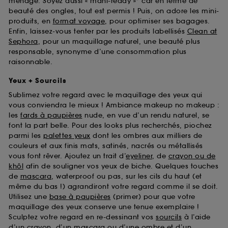
ménage. Soyez aussi « mani-ready »* car en terme de
beauté des ongles, tout est permis ! Puis, on adore les mini-
produits, en
format voyage
, pour optimiser ses bagages.
Enfin, laissez-vous tenter par les produits labellisés
Clean at
Sephora
, pour un maquillage naturel, une beauté plus
responsable, synonyme d’une consommation plus
raisonnable.
Yeux + Sourcils
Sublimez votre regard avec le maquillage des yeux qui
vous conviendra le mieux ! Ambiance makeup no makeup :
les
fards à paupières
nude, en vue d’un rendu naturel, se
font la part belle. Pour des looks plus recherchés, piochez
parmi les
palettes yeux
dont les ombres aux milliers de
couleurs et aux finis mats, satinés, nacrés ou métallisés
vous font rêver. Ajoutez un trait d’
eyeliner
, de
crayon ou de
khôl
afin de souligner vos yeux de biche. Quelques touches
de
mascara
, waterproof ou pas, sur les cils du haut (et
même du bas !) agrandiront votre regard comme il se doit.
Utilisez une
base à paupières
(primer) pour que votre
maquillage des yeux conserve une tenue exemplaire !
Sculptez votre regard en re-dessinant vos
sourcils
à l’aide
d’un crayon, d’un mascara ou d’une ombre et d’un