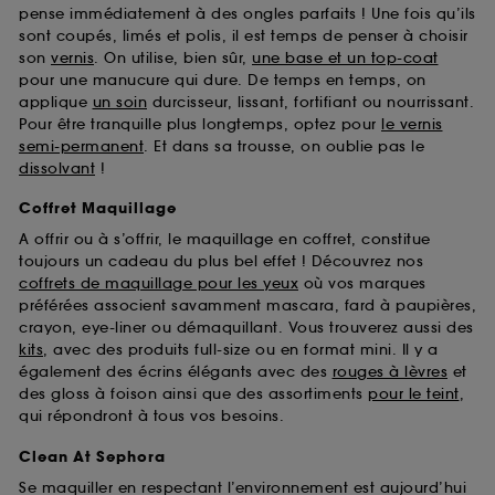
pense immédiatement à des ongles parfaits ! Une fois qu’ils
sont coupés, limés et polis, il est temps de penser à choisir
son
vernis
. On utilise, bien sûr,
une base et un top-coat
pour une manucure qui dure. De temps en temps, on
applique
un soin
durcisseur, lissant, fortifiant ou nourrissant.
Pour être tranquille plus longtemps, optez pour
le vernis
semi-permanent
. Et dans sa trousse, on oublie pas le
dissolvant
!
Coffret Maquillage
A offrir ou à s’offrir, le maquillage en coffret, constitue
toujours un cadeau du plus bel effet ! Découvrez nos
coffrets de maquillage pour les yeux
où vos marques
préférées associent savamment mascara, fard à paupières,
crayon, eye-liner ou démaquillant. Vous trouverez aussi des
kits
, avec des produits full-size ou en format mini. Il y a
également des écrins élégants avec des
rouges à lèvres
et
des gloss à foison ainsi que des assortiments
pour le teint
,
qui répondront à tous vos besoins.
Clean At Sephora
Se maquiller en respectant l’environnement est aujourd’hui