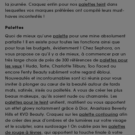
la journée. Craquez enfin pour nos
palettes teint
dans
lesquelles vos marques préférées ont compilé leurs must-
haves incontestés !
Palettes
Quoi de mieux qu’une
palette
pour une mine absolument
parfaite ! Il en existe pour toutes les fonctions ainsi que
pour tous les budgets, évidemment ! Chez Sephora, on
vous propose ce qu’il y a de mieux, à commencer par un
très large choix de près de 300 références de
palettes pour
les yeux
! Huda, Tarte, Charlotte Tilbury, Too Faced ou
encore Fenty Beauty subliment votre regard ébloui.
Nouveautés et incontournables sont ici réunis pour vous
inviter à plonger au cœur de la beauté autour de fards
mats, satinés, irisés ou pailletés. A vous de créer les plus
beaux makeups, qu’ils soient nude ou chamarrés. Les
palettes pour le teint
unifient, matifient ou vous apportent
un effet glowy notamment grâce à Dior, Anastasia Beverly
Hills et KVD Beauty. Craquez sur les
palette contouring
afin
de créer des jeux d’ombres et de lumières sur votre visage
et le sculpter, sans surdosage ! On oublie pas les
palettes
de rouge à lèvres
, qui apportent la touche finale à votre