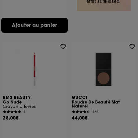
effet sunkissed.
Ajouter au panier
RMS BEAUTY
GUCCI
Go Nude
Poudre De Beauté Mat
Naturel
Crayon à lèvres
1
162
28,00€
44,00€