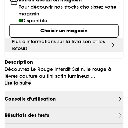
Pour découvrir nos stocks choisissez votre
magasin
Disponible
Choisir un magasin
Plus d'informations sur la livraison et les
retours
Description
Découvrez Le Rouge Interdit Satin, le rouge à
lèvres couture au fini satin lumineux.
Habillez vos lèvres d'une couleur intense et
Lire la suite
éclatante pendant 6h**, tout en les gardant
hydratées pendant 24h*.
Conseils d'utilisation
Une formule infusée de soin
Résultats des tests
Enrichie de 90% d'ingrédients d'origine
naturelle***, la formule soin hydrate les lèvres et