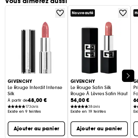
Vous aimerez aussi
Nouveauté
H
Ignorer le carrousel produits
GIVENCHY
GIVENCHY
G
Le Rouge Interdit Intense
Le Rouge Satin Silk
P
Silk
Rouge À Lèvres Satin Haute Déf
F
48,00 €
54,00 €
6
Rouge à lèvres fini soyeux, couleur lumineuse
Fo
À partir de
173
avis
38
avis
Existe en 9 teintes
Existe en 19 teintes
Ex
Ajouter au panier
Ajouter au panier