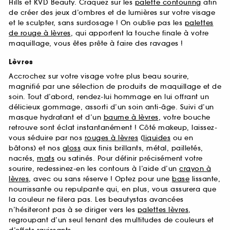
Hills et KVD Beauty. Craquez sur les
palette contouring
afin
de créer des jeux d’ombres et de lumières sur votre visage
et le sculpter, sans surdosage ! On oublie pas les
palettes
de rouge à lèvres
, qui apportent la touche finale à votre
maquillage, vous êtes prête à faire des ravages !
Lèvres
Accrochez sur votre visage votre plus beau sourire,
magnifié par une sélection de produits de maquillage et de
soin. Tout d’abord, rendez-lui hommage en lui offrant un
délicieux gommage, assorti d’un soin anti-âge. Suivi d’un
masque hydratant et d’un
baume à lèvres
, votre bouche
retrouve sont éclat instantanément ! Côté makeup, laissez-
vous séduire par nos
rouges à lèvres
(
liquides
ou en
bâtons) et nos
gloss
aux finis brillants, métal, pailletés,
nacrés,
mats
ou satinés. Pour définir précisément votre
sourire, redessinez-en les contours à l’aide d’un
crayon à
lèvres
, avec ou sans réserve ! Optez pour une
base
lissante,
nourrissante ou repulpante qui, en plus, vous assurera que
la couleur ne filera pas. Les beautystas avancées
n’hésiteront pas à se diriger vers les
palettes lèvres
,
regroupant d’un seul tenant des multitudes de couleurs et