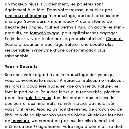
un makeup réussi ! Evidemment, les
palettes
sont
également à la fête. Dans votre trousse, n’oubliez pas
pinceaux et éponges
à maquillage, qui font toujours bon
ménage. Soyez aussi « mani-ready »* car en terme de
beauté des ongles, tout est permis ! Puis, on adore les mini-
produits, en
format voyage
, pour optimiser ses bagages.
Enfin, laissez-vous tenter par les produits labellisés
Clean at
Sephora
, pour un maquillage naturel, une beauté plus
responsable, synonyme d’une consommation plus
raisonnable.
Yeux + Sourcils
Sublimez votre regard avec le maquillage des yeux qui
vous conviendra le mieux ! Ambiance makeup no makeup :
les
fards à paupières
nude, en vue d’un rendu naturel, se
font la part belle. Pour des looks plus recherchés, piochez
parmi les
palettes yeux
dont les ombres aux milliers de
couleurs et aux finis mats, satinés, nacrés ou métallisés
vous font rêver. Ajoutez un trait d’
eyeliner
, de
crayon ou de
khôl
afin de souligner vos yeux de biche. Quelques touches
de
mascara
, waterproof ou pas, sur les cils du haut (et
même du bas !) agrandiront votre regard comme il se doit.