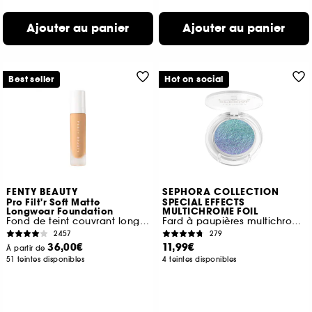
Ajouter au panier
Ajouter au panier
Best seller
Hot on social
FENTY BEAUTY
SEPHORA COLLECTION
Pro Filt'r Soft Matte
SPECIAL EFFECTS
Longwear Foundation
MULTICHROME FOIL
Fond de teint couvrant longue tenue
Fard à paupières multichrome
2457
279
36,00€
11,99€
À partir de
51 teintes disponibles
4 teintes disponibles