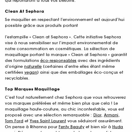
qui répondront à tous vos besoins.
Clean At Sephora
Se maquiller en respectant l’environnement est aujourd’hui
possible grâce aux produits portant
l’estampille « Clean at Sephora ». Cette initiative Sephora
vise à nous sensibiliser sur l’impact environnemental de
notre consommation en cosmétiques. La sélection de
maquillage portant la marque « Clean at Sephora » garantit
des formulations
éco-responsables
avec des ingrédients
d’origine
naturelle
(certaines d’entre elles étant même
certifiées
vegan
) ainsi que des emballages éco-conçus et
recyclables.
Top Marques Maquillage
C’est tout naturellement chez Sephora que vous retrouverez
vos marques préférées et même bien plus que cela ! Le
maquillage haute-couture, au chic incontestable, vous est
proposé avec une sélection remarquable :
Dior
,
Armani
,
Tom Ford
et
Yves Saint Laurent
vous séduiront assurément.
On pense à Rihanna pour
Fenty Beauty
et bien sûr à
Huda