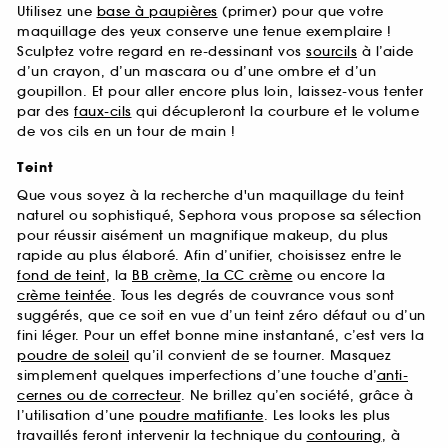
Utilisez une
base à paupières
(primer) pour que votre
maquillage des yeux conserve une tenue exemplaire !
Sculptez votre regard en re-dessinant vos
sourcils
à l’aide
d’un crayon, d’un mascara ou d’une ombre et d’un
goupillon. Et pour aller encore plus loin, laissez-vous tenter
par des
faux-cils
qui décupleront la courbure et le volume
de vos cils en un tour de main !
Teint
Que vous soyez à la recherche d'un maquillage du teint
naturel ou sophistiqué, Sephora vous propose sa sélection
pour réussir aisément un magnifique makeup, du plus
rapide au plus élaboré. Afin d’unifier, choisissez entre le
fond de teint
, la
BB crème, la CC crème
ou encore la
crème teintée
. Tous les degrés de couvrance vous sont
suggérés, que ce soit en vue d’un teint zéro défaut ou d’un
fini léger. Pour un effet bonne mine instantané, c’est vers la
poudre de soleil
qu’il convient de se tourner. Masquez
simplement quelques imperfections d’une touche d’
anti-
cernes ou de correcteur
. Ne brillez qu’en société, grâce à
l’utilisation d’une
poudre matifiante
. Les looks les plus
travaillés feront intervenir la technique du
contouring
, à