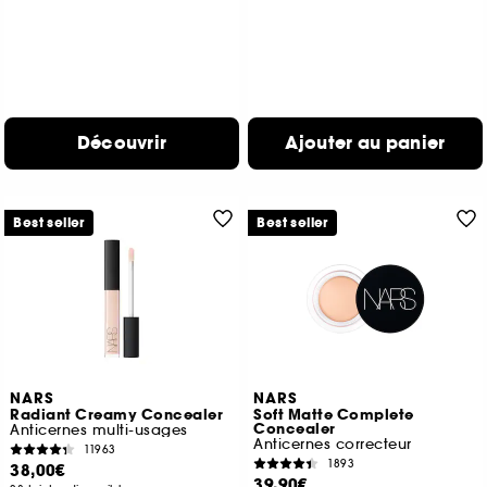
Découvrir
Ajouter au panier
Best seller
Best seller
NARS
NARS
Radiant Creamy Concealer
Soft Matte Complete
Concealer
Anticernes multi-usages
Anticernes correcteur
11963
1893
38,00€
39,90€