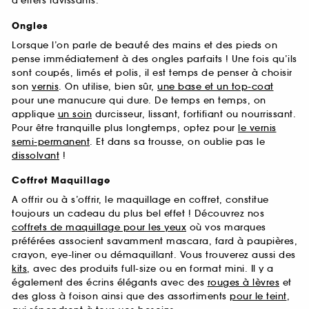
d’effets ravissants.
Ongles
Lorsque l’on parle de beauté des mains et des pieds on
pense immédiatement à des ongles parfaits ! Une fois qu’ils
sont coupés, limés et polis, il est temps de penser à choisir
son
vernis
. On utilise, bien sûr,
une base et un top-coat
pour une manucure qui dure. De temps en temps, on
applique
un soin
durcisseur, lissant, fortifiant ou nourrissant.
Pour être tranquille plus longtemps, optez pour
le vernis
semi-permanent
. Et dans sa trousse, on oublie pas le
dissolvant
!
Coffret Maquillage
A offrir ou à s’offrir, le maquillage en coffret, constitue
toujours un cadeau du plus bel effet ! Découvrez nos
coffrets de maquillage pour les yeux
où vos marques
préférées associent savamment mascara, fard à paupières,
crayon, eye-liner ou démaquillant. Vous trouverez aussi des
kits
, avec des produits full-size ou en format mini. Il y a
également des écrins élégants avec des
rouges à lèvres
et
des gloss à foison ainsi que des assortiments
pour le teint
,