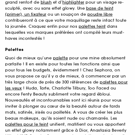
grand renfort de
blush
et d’
highlighter
pour un visage re-
sculpté, avec ou sans effet glowy. Une
base de teint
(primer), un fixateur
ou un soupçon de
poudre libre
contribueront à ce que votre maquillage reste intact toute
la journée. Craquez enfin pour nos
palettes teint
dans
lesquelles vos marques préférées ont compilé leurs must-
haves incontestés !
Palettes
Quoi de mieux qu’une
palette
pour une mine absolument
parfaite ! Il en existe pour toutes les fonctions ainsi que
pour tous les budgets, évidemment ! Chez Sephora, on
vous propose ce qu’il y a de mieux, à commencer par un
très large choix de près de 300 références de
palettes pour
les yeux
! Huda, Tarte, Charlotte Tilbury, Too Faced ou
encore Fenty Beauty subliment votre regard ébloui.
Nouveautés et incontournables sont ici réunis pour vous
inviter à plonger au cœur de la beauté autour de fards
mats, satinés, irisés ou pailletés. A vous de créer les plus
beaux makeups, qu’ils soient nude ou chamarrés. Les
palettes pour le teint
unifient, matifient ou vous apportent
un effet glowy notamment grâce à Dior, Anastasia Beverly