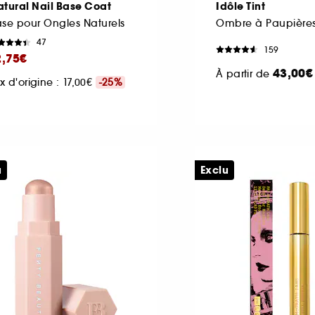
tural Nail Base Coat
Idôle Tint
se pour Ongles Naturels
47
159
2,75€
43,00€
À partir de
ix d'origine : 17,00€
-25%
u
Exclu