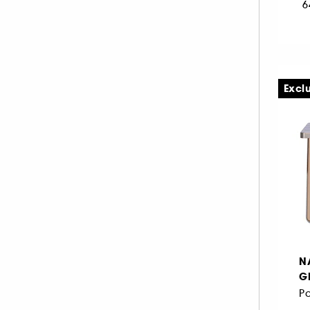
6
Tissus (1)
INNISFREE (1)
ISLE OF PARADISE (1)
KIEHL'S SINCE 1851 (3)
KLORANE (1)
Excl
KOSAS (34)
KVD Beauty (13)
LA MER (5)
LANCÔME (66)
LANEIGE (5)
LANOLIPS (10)
LA PRAIRIE (5)
LAURA MERCIER (51)
N
LE MINI MACARON (34)
G
M.A.C (97)
MAKEUP BY MARIO (48)