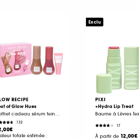
Exclu
LOW RECIPE
PIXI
st of Glow Hues
+Hydra Lip Treat
Coffret cadeau sérum teinté, joues et lèvres
Baume à Lèvres Tei
132
17
2,00€
12,00€
aleur totale estimée :
À partir de