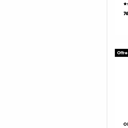
MAKE UP FOR EVER (67)
7
MANUCURIST (33)
MARIO BADESCU (1)
MERCI HANDY (2)
MERIT BEAUTY (19)
MILK MAKEUP (38)
Offre
MOROCCANOIL (1)
MY CLARINS (1)
NARS (47)
NATASHA DENONA (54)
NUDESTIX (11)
NUXE (8)
OLEHENRIKSEN (1)
ONESIZE (13)
O
OPI (54)