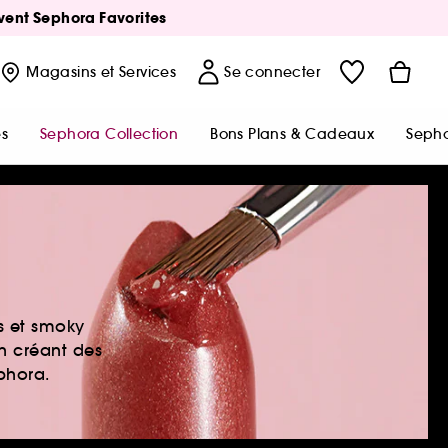
Avent Sephora Favorites
Magasins
et Services
Se connecter
s
Sephora Collection
Bons Plans & Cadeaux
Sepho
es et smoky
en créant des
ephora.