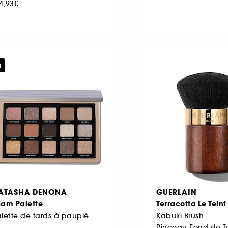
4,93€
u
ATASHA DENONA
GUERLAIN
lam Palette
Terracotta Le Teint
Palette de fards à paupières
Kabuki Brush
Pinceau Fond de Te