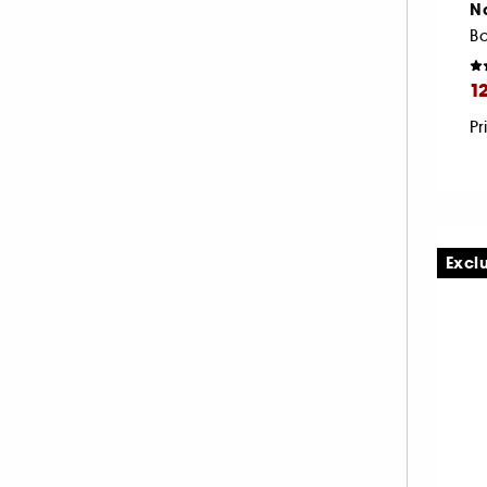
Na
PAT McGRATH LABS (33)
Ba
PIXI (10)
1
PRADA (20)
RARE BEAUTY (47)
Pr
REM BEAUTY (39)
REN CLEAN SKINCARE (1)
RITUALS (1)
RMS BEAUTY (9)
Excl
SEPHORA COLLECTION (1)
SHISEIDO (7)
SISLEY (57)
SOL DE JANEIRO (1)
SUMMER FRIDAYS (15)
SUNDAY RILEY (1)
TARTE (66)