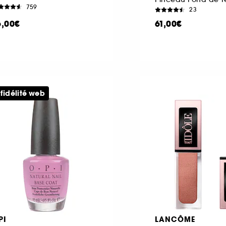
759
23
6,00€
61,00€
 fidélité web
PI
LANCÔME