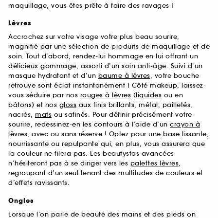
maquillage, vous êtes prête à faire des ravages !
Lèvres
Accrochez sur votre visage votre plus beau sourire,
magnifié par une sélection de produits de maquillage et de
soin. Tout d’abord, rendez-lui hommage en lui offrant un
délicieux gommage, assorti d’un soin anti-âge. Suivi d’un
masque hydratant et d’un
baume à lèvres
, votre bouche
retrouve sont éclat instantanément ! Côté makeup, laissez-
vous séduire par nos
rouges à lèvres
(
liquides
ou en
bâtons) et nos
gloss
aux finis brillants, métal, pailletés,
nacrés,
mats
ou satinés. Pour définir précisément votre
sourire, redessinez-en les contours à l’aide d’un
crayon à
lèvres
, avec ou sans réserve ! Optez pour une
base
lissante,
nourrissante ou repulpante qui, en plus, vous assurera que
la couleur ne filera pas. Les beautystas avancées
n’hésiteront pas à se diriger vers les
palettes lèvres
,
regroupant d’un seul tenant des multitudes de couleurs et
d’effets ravissants.
Ongles
Lorsque l’on parle de beauté des mains et des pieds on