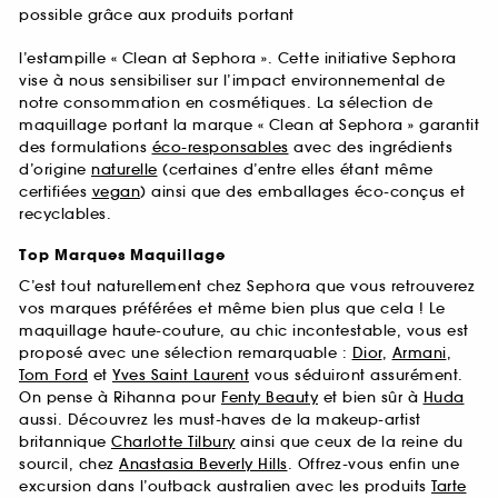
possible grâce aux produits portant
l’estampille « Clean at Sephora ». Cette initiative Sephora
vise à nous sensibiliser sur l’impact environnemental de
notre consommation en cosmétiques. La sélection de
maquillage portant la marque « Clean at Sephora » garantit
des formulations
éco-responsables
avec des ingrédients
d’origine
naturelle
(certaines d’entre elles étant même
certifiées
vegan
) ainsi que des emballages éco-conçus et
recyclables.
Top Marques Maquillage
C’est tout naturellement chez Sephora que vous retrouverez
vos marques préférées et même bien plus que cela ! Le
maquillage haute-couture, au chic incontestable, vous est
proposé avec une sélection remarquable :
Dior
,
Armani
,
Tom Ford
et
Yves Saint Laurent
vous séduiront assurément.
On pense à Rihanna pour
Fenty Beauty
et bien sûr à
Huda
aussi. Découvrez les must-haves de la makeup-artist
britannique
Charlotte Tilbury
ainsi que ceux de la reine du
sourcil, chez
Anastasia Beverly Hills
. Offrez-vous enfin une
excursion dans l’outback australien avec les produits
Tarte