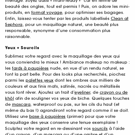
ménage. Soyez aussi « mani-ready »* car en terme de
beauté des ongles, tout est permis ! Puis, on adore les mini-
produits, en
format voyage
, pour optimiser ses bagages.
Enfin, laissez-vous tenter par les produits labellisés
Clean at
Sephora
, pour un maquillage naturel, une beauté plus
responsable, synonyme d’une consommation plus
raisonnable.
Yeux + Sourcils
Sublimez votre regard avec le maquillage des yeux qui
vous conviendra le mieux ! Ambiance makeup no makeup :
les
fards à paupières
nude, en vue d’un rendu naturel, se
font la part belle. Pour des looks plus recherchés, piochez
parmi les
palettes yeux
dont les ombres aux milliers de
couleurs et aux finis mats, satinés, nacrés ou métallisés
vous font rêver. Ajoutez un trait d’
eyeliner
, de
crayon ou de
khôl
afin de souligner vos yeux de biche. Quelques touches
de
mascara
, waterproof ou pas, sur les cils du haut (et
même du bas !) agrandiront votre regard comme il se doit.
Utilisez une
base à paupières
(primer) pour que votre
maquillage des yeux conserve une tenue exemplaire !
Sculptez votre regard en re-dessinant vos
sourcils
à l’aide
d’un crayon, d’un mascara ou d’une ombre et d’un