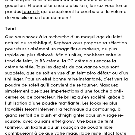
goupillon. Et pour aller encore plus loin, laissez-vous tenter
par des
faux-cils
qui décupleront la courbure et le volume
de vos cils en un tour de main !
Teint
Que vous soyez à la recherche d'un maquillage du teint
naturel ou sophistiqué, Sephora vous propose sa sélection
pour réussir aisément un magnifique makeup, du plus
rapide au plus élaboré. Afin d’unifier, choisissez entre le
fond de teint
, la
BB crème, la CC crème
ou encore la
crème teintée
. Tous les degrés de couvrance vous sont
suggérés, que ce soit en vue d’un teint zéro défaut ou d’un
fini léger. Pour un effet bonne mine instantané, c’est vers la
poudre de soleil
qu’il convient de se tourner. Masquez
simplement quelques imperfections d’une touche d’
anti-
cernes ou de correcteur
. Ne brillez qu’en société, grâce à
l’utilisation d’une
poudre matifiante
. Les looks les plus
travaillés feront intervenir la technique du
contouring
, à
grand renfort de
blush
et d’
highlighter
pour un visage re-
sculpté, avec ou sans effet glowy. Une
base de teint
(primer), un fixateur
ou un soupçon de
poudre libre
contribueront à ce que votre maquillage reste intact toute