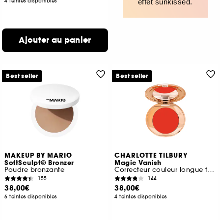
4 teintes disponibles
effet sunkissed.
Ajouter au panier
Best seller
Best seller
MAKEUP BY MARIO
CHARLOTTE TILBURY
SoftSculpt® Bronzer
Magic Vanish
Poudre bronzante
Correcteur couleur longue tenue
155
144
38,00€
38,00€
6 teintes disponibles
4 teintes disponibles