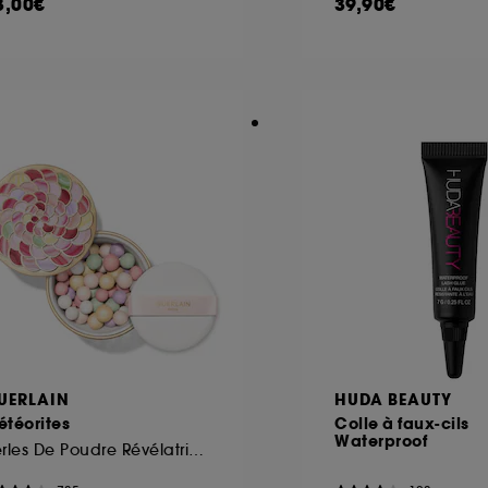
3,00€
39,90€
UERLAIN
HUDA BEAUTY
téorites
Colle à faux-cils
Waterproof
Perles De Poudre Révélatrices De Lumière