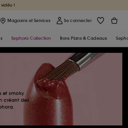
 vidéo !
Magasins
et Services
Se connecter
s
Sephora Collection
Bons Plans & Cadeaux
Sepho
es et smoky
en créant des
ephora.