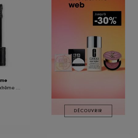
ume
Mascara volume extrême 24 h et définition cil-à-cil
DÉCOUVRIR