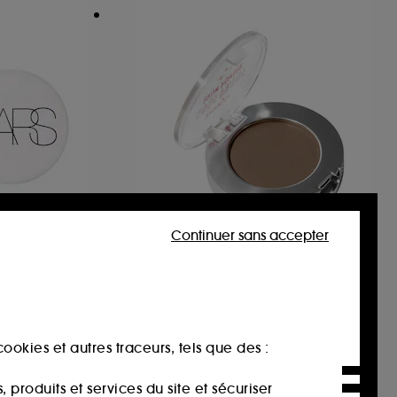
Continuer sans accepter
BENEFIT COSMETICS
e
Goof Proof Brow Powder
Poudre à Sourcils au Rendu Naturel et Teinté
nt
130
29,90€
ookies et autres traceurs, tels que des :
produits et services du site et sécuriser