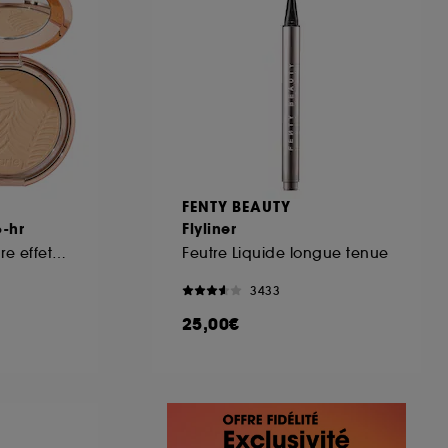
FENTY BEAUTY
-hr
Flyliner
Fond de teint poudre effet flouté
Feutre Liquide longue tenue
3433
25,00€