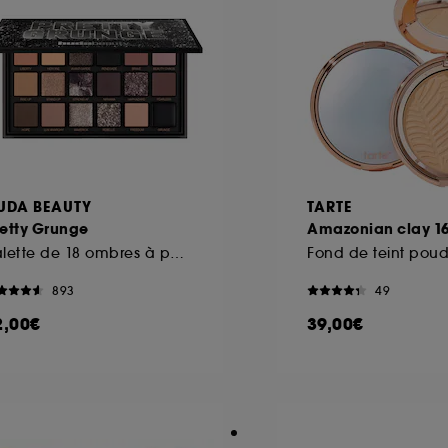
UDA BEAUTY
TARTE
retty Grunge
Amazonian clay 16
Palette de 18 ombres à paupières
893
49
2,00€
39,00€