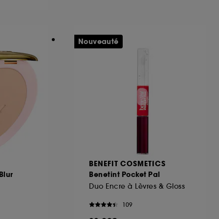
ous pouvez personnaliser vos choix concernant
Nouveauté
cepter". Sephora pourra associer les
 personnelles collectées ou générées lors
ccepter". Voous pouvez à tout moment choisir
uez
ici
.
BENEFIT COSMETICS
Blur
Benetint Pocket Pal
Duo Encre à Lèvres & Gloss
109