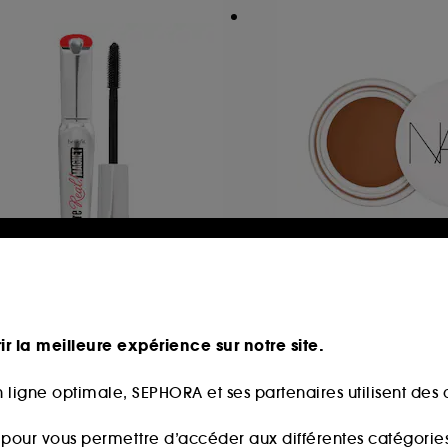
ENEFIT COSMETICS
NARS
ey're Real! Magnet
Light Reflecting Ey
Brightener
Mascara allongeant, longueur Extrême
Illuminateur de Tei
ir la meilleure expérience sur notre site.
8004
270
19,90€
41,00€
partir de
 ligne optimale, SEPHORA et ses partenaires utilisent des c
s pour vous permettre d’accéder aux différentes catégories, 