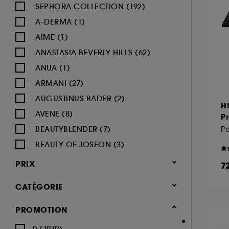
SEPHORA COLLECTION (192)
A-DERMA (1)
AIME (1)
ANASTASIA BEVERLY HILLS (62)
ANUA (1)
ARMANI (27)
AUGUSTINUS BADER (2)
H
AVENE (8)
P
BEAUTYBLENDER (7)
BEAUTY OF JOSEON (3)
BENEFIT COSMETICS (97)
PRIX
7
BIODERMA (9)
CATÉGORIE
BLACK UP (33)
BOBBI BROWN (60)
Maquillage
PROMOTION
BYOMA (5)
-25% sur une sélection maquillage
0 (1979)