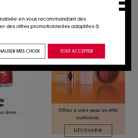
sonnalisée en vous recommandant des
ser des offres promotionnelles adaptées à
 de vous plaire via des publicités, y compris
NALISER MES CHOIX
TOUT ACCEPTER
e navigation, et de l'historique de vos
 de navigation sur notre site afin d’en
 les fraudes aux moyens de paiement et les
ip
er
Offrez à votre peau un effet
Gloss repulpant pour lèvres pulpeuses
sunkissed.
nctionnalités du site, tel que les cookies
us permettant d’accéder à votre compte lors
DÉCOUVRIR