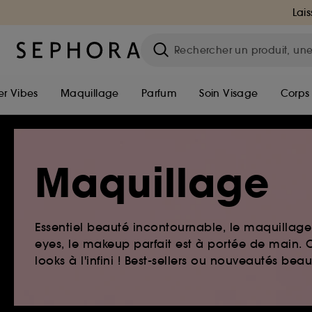
Lais
r Vibes
Maquillage
Parfum
Soin Visage
Corps
Maquillage
Essentiel beauté incontournable, le maquillage e
eyes, le makeup parfait est à portée de main. O
looks à l'infini ! Best-sellers ou nouveautés be