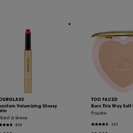
ôt et la lecture de ces traceurs requiert votre accord. V
rsonnaliser mes choix" ci-dessous ou décider de "tout ac
s Cookies, pour les finalités acceptées, avec les données
ur refuser tous les cookies, cliques sur "continuer sans a
tez obtenir plus d'information sur les cookies utilisés,
cliq
OURGLASS
TOO FACED
hantom Volumizing Glossy
Born This Way Soft 
alm
Poudre
illant à lèvres
323
859