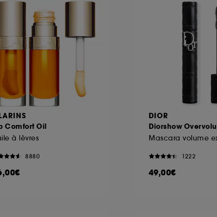
LARINS
DIOR
p Comfort Oil
Diorshow Overvol
ile à lèvres
8880
1222
6,00€
49,00€