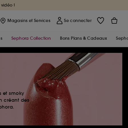
 vidéo !
Magasins
et Services
Se connecter
s
Sephora Collection
Bons Plans & Cadeaux
Sepho
es et smoky
en créant des
ephora.