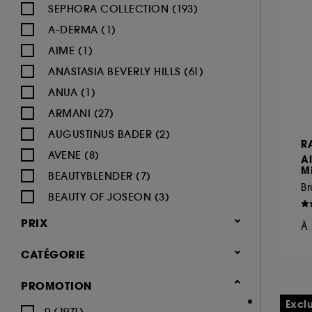
SEPHORA COLLECTION (193)
A-DERMA (1)
AIME (1)
ANASTASIA BEVERLY HILLS (61)
ANUA (1)
ARMANI (27)
AUGUSTINUS BADER (2)
R
AVENE (8)
Al
Mi
BEAUTYBLENDER (7)
B
BEAUTY OF JOSEON (3)
BENEFIT COSMETICS (97)
PRIX
À 
BIODERMA (9)
CATÉGORIE
BLACK UP (33)
BOBBI BROWN (59)
Maquillage
PROMOTION
BYOMA (5)
-25% sur une sélection maquillage
Excl
0 (1971)