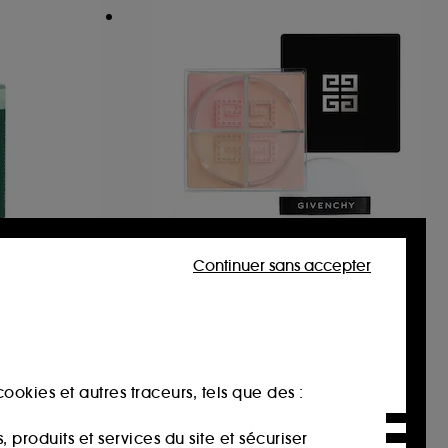
Continuer sans accepter
GIVENCHY
Prisme Libre
Eau dissolvante pour Vernis Green Flash
Poudre Libre Mini Matifiante, Correctrice et Lumineuse
228
35,00€
ookies et autres traceurs, tels que des :
produits et services du site et sécuriser