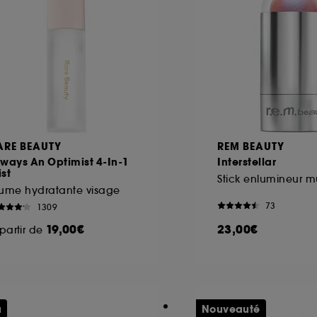
ARE BEAUTY
REM BEAUTY
ways An Optimist 4-In-1
Interstellar
st
rume hydratante visage
73
1309
19,00€
23,00€
partir de
u
Nouveauté