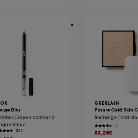
ôt et la lecture de ces traceurs requiert votre accord. V
rsonnaliser mes choix" ci-dessous ou décider de "tout ac
s Cookies, pour les finalités acceptées, avec les données
ur refuser tous les cookies, cliques sur "continuer sans a
tez obtenir plus d'information sur les cookies utilisés,
cliq
IOR
GUERLAIN
ouge Dior
Parure Gold Skin C
Contour Crayon contour des lèvres sans transfert
ongue tenue
5
363
53,25€