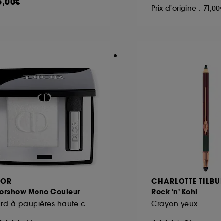
6,00€
Prix d'origine : 71,00
IOR
CHARLOTTE TILBU
iorshow Mono Couleur
Rock 'n' Kohl
Fard à paupières haute couleur et longue tenue
Crayon yeux