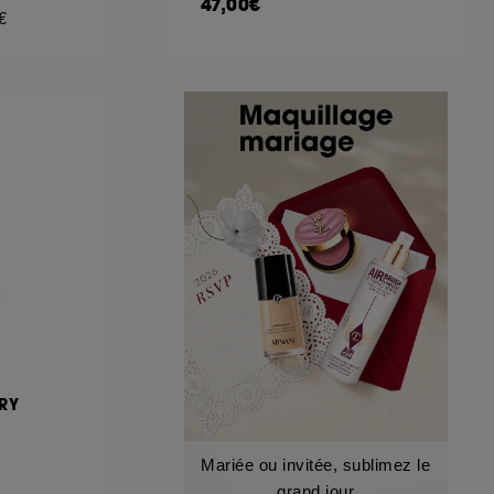
47,00€
€
RY
Mariée ou invitée, sublimez le
grand jour