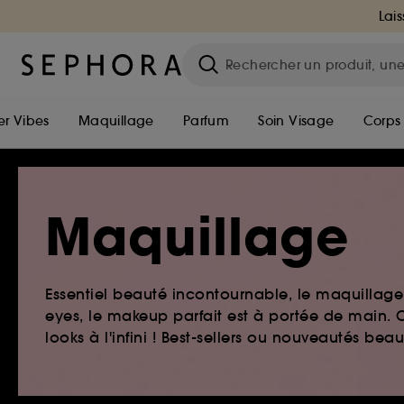
Lais
r Vibes
Maquillage
Parfum
Soin Visage
Corps
Maquillage
Essentiel beauté incontournable, le maquillage e
eyes, le makeup parfait est à portée de main. O
looks à l'infini ! Best-sellers ou nouveautés be