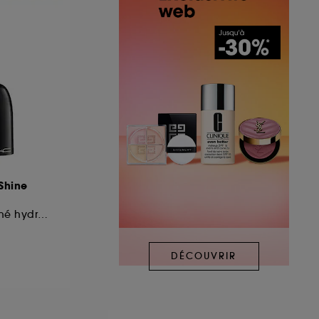
Shine
Rouge à lèvres satiné hydratant
DÉCOUVRIR