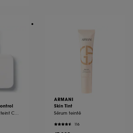
ous pouvez personnaliser vos choix concernant
cepter". Sephora pourra associer les
 personnelles collectées ou générées lors
ccepter". Voous pouvez à tout moment choisir
uez
ici
.
ARMANI
ontrol
Skin Tint
Recharge Fond de teint Compact Haute Perfection
Sérum teinté
116