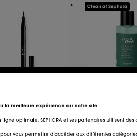
Clean at Sephora
IOR
MANUCURIST
orshow Liquid Liner
Green Flash
Eyeliner feutre couleur intense et waterproof
ir la meilleure expérience sur notre site.
1580
52
16,00€
6,00€
 ligne optimale, SEPHORA et ses partenaires utilisent des c
16,00€
/
100ml
s pour vous permettre d’accéder aux différentes catégories, 