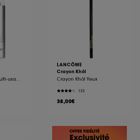
LANCÔME
Crayon Khôl
Stick enlumineur multi-usages
Crayon Khôl Yeux
133
38,00€