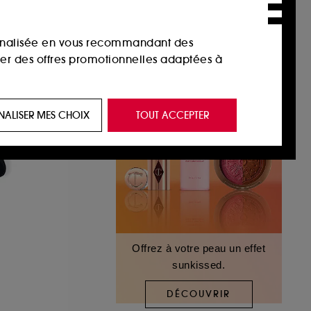
sonnalisée en vous recommandant des
ser des offres promotionnelles adaptées à
 de vous plaire via des publicités, y compris
NALISER MES CHOIX
TOUT ACCEPTER
e navigation, et de l'historique de vos
 de navigation sur notre site afin d’en
 les fraudes aux moyens de paiement et les
Offrez à votre peau un effet
sunkissed.
nctionnalités du site, tel que les cookies
us permettant d’accéder à votre compte lors
DÉCOUVRIR