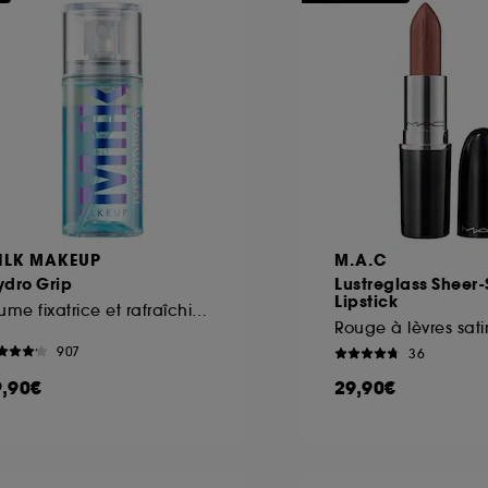
ILK MAKEUP
M.A.C
ydro Grip
Lustreglass Sheer-
Lipstick
Brume fixatrice et rafraîchissante Format Voyage
907
36
9,90€
29,90€