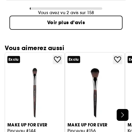
Vous avez vu 2 avis sur 158
Voir plus d'avis
Vous aimerez aussi
Exclu
Exclu
E
Ignorer le carrousel produits
MAKE UP FOR EVER
MAKE UP FOR EVER
M
Pinceau #144
Pinceau #156
K