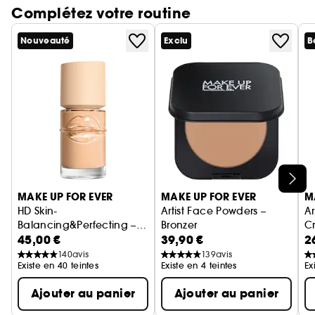
résultat très naturel. Ce pinceau professionnel de
Complétez votre routine
première qualité et au design unique résulte
d'une conception sur-mesure.
Nouveauté
Exclu
B
Ignorer le carrousel produits
MAKE UP FOR EVER
MAKE UP FOR EVER
M
HD Skin-
Artist Face Powders –
Ar
Balancing&Perfecting –
Bronzer
Cr
45,00 €
39,90 €
2
Fond de teint hydratant &
Ma
contrôle des brillances
140
avis
139
avis
Existe en 40 teintes
Existe en 4 teintes
Ex
Ajouter au panier
Ajouter au panier