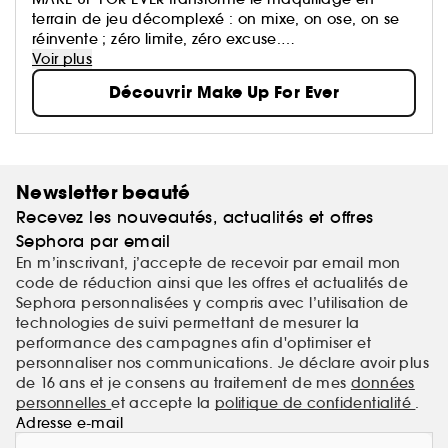
terrain de jeu décomplexé : on mixe, on ose, on se
réinvente ; zéro limite, zéro excuse.
Ses formules haute performance suivent le rythme et
Voir plus
subliment toutes les carnations, quoi qu’il arrive.
Découvrir Make Up For Ever
Newsletter beauté
Recevez les nouveautés, actualités et offres
Sephora par email
En m’inscrivant, j’accepte de recevoir par email mon
code de réduction ainsi que les offres et actualités de
Sephora personnalisées y compris avec l’utilisation de
technologies de suivi permettant de mesurer la
performance des campagnes afin d'optimiser et
personnaliser nos communications. Je déclare avoir plus
de 16 ans et je consens au traitement de mes
données
personnelles
et accepte la
politique de confidentialité
.
Adresse e-mail