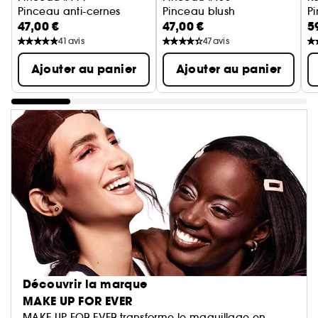
Pinceau anti-cernes
Pinceau blush
Pi
47,00 €
47,00 €
5
41
avis
47
avis
Ajouter au panier
Ajouter au panier
Découvrir la marque
MAKE UP FOR EVER
MAKE UP FOR EVER transforme le maquillage en