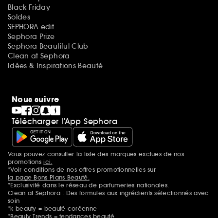
Black Friday
Soldes
SEPHORA edit
Sephora Prize
Sephora Beautiful Club
Clean at Sephora
Idées & Inspirations Beauté
Nous suivre
Télécharger l’App Sephora
Vous pouvez consulter la liste des marques exclues de nos
Mentions additionnelles
promotions
ici.
*Voir conditions de nos offres promotionnelles sur
la page Bons Plans Beauté.
*Exclusivité dans le réseau de parfumeries nationales.
Clean at Sephora : Des formules aux ingrédients sélectionnés avec
soin
*k-beauty = beauté coréenne
*Beauty Trends = tendances beauté