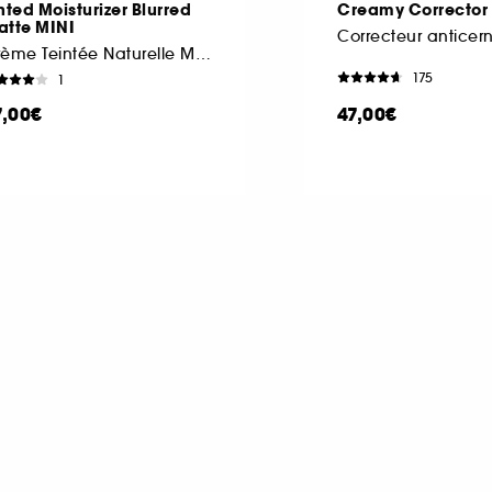
nted Moisturizer Blurred
Creamy Corrector
atte MINI
Correcteur anticer
Crème Teintée Naturelle MINI
175
1
7,00€
47,00€