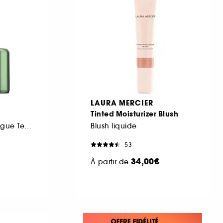
LAURA MERCIER
Tinted Moisturizer Blush
Rouge à Lèvres Longue Tenue – Fini Brillant, Satiné et Mat
Blush liquide
53
34,00€
À partir de