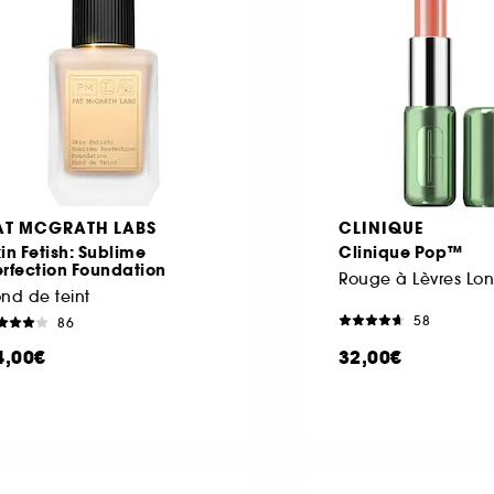
AT MCGRATH LABS
CLINIQUE
in Fetish: Sublime
Clinique Pop™
rfection Foundation
nd de teint
58
86
4,00€
32,00€