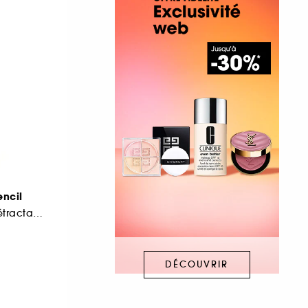
ncil
Crayon à sourcils rétractable
DÉCOUVRIR