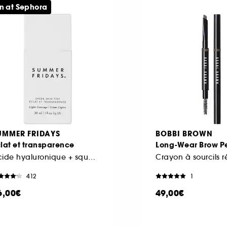
n at Sephora
UMMER FRIDAYS
BOBBI BROWN
lat et transparence
Long-Wear Brow Pe
Acide hyaluronique + squalane
412
1
6,00€
49,00€