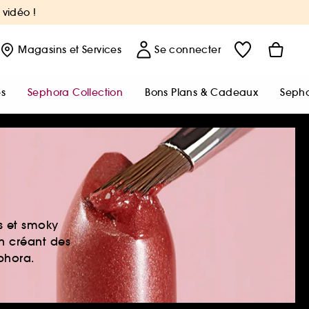
 vidéo !
Magasins
et Services
Se connecter
s
Sephora Collection
Bons Plans & Cadeaux
Sepho
es et smoky
en créant des
ephora.