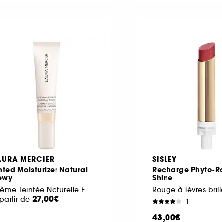
AURA MERCIER
SISLEY
nted Moisturizer Natural
Recharge Phyto-R
ewy
Shine
Crème Teintée Naturelle Format Voyage
Rouge à lèvres bril
27,00€
partir de
1
43,00€