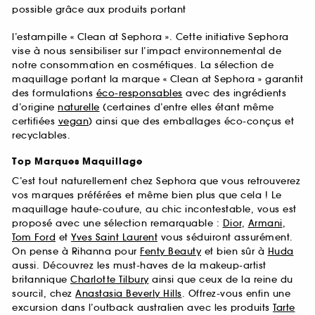
possible grâce aux produits portant
l’estampille « Clean at Sephora ». Cette initiative Sephora
vise à nous sensibiliser sur l’impact environnemental de
notre consommation en cosmétiques. La sélection de
maquillage portant la marque « Clean at Sephora » garantit
des formulations
éco-responsables
avec des ingrédients
d’origine
naturelle
(certaines d’entre elles étant même
certifiées
vegan
) ainsi que des emballages éco-conçus et
recyclables.
Top Marques Maquillage
C’est tout naturellement chez Sephora que vous retrouverez
vos marques préférées et même bien plus que cela ! Le
maquillage haute-couture, au chic incontestable, vous est
proposé avec une sélection remarquable :
Dior
,
Armani
,
Tom Ford
et
Yves Saint Laurent
vous séduiront assurément.
On pense à Rihanna pour
Fenty Beauty
et bien sûr à
Huda
aussi. Découvrez les must-haves de la makeup-artist
britannique
Charlotte Tilbury
ainsi que ceux de la reine du
sourcil, chez
Anastasia Beverly Hills
. Offrez-vous enfin une
excursion dans l’outback australien avec les produits
Tarte