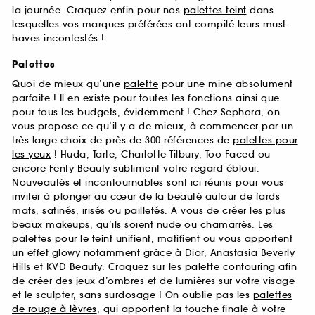
la journée. Craquez enfin pour nos
palettes teint
dans
lesquelles vos marques préférées ont compilé leurs must-
haves incontestés !
Palettes
Quoi de mieux qu’une
palette
pour une mine absolument
parfaite ! Il en existe pour toutes les fonctions ainsi que
pour tous les budgets, évidemment ! Chez Sephora, on
vous propose ce qu’il y a de mieux, à commencer par un
très large choix de près de 300 références de
palettes pour
les yeux
! Huda, Tarte, Charlotte Tilbury, Too Faced ou
encore Fenty Beauty subliment votre regard ébloui.
Nouveautés et incontournables sont ici réunis pour vous
inviter à plonger au cœur de la beauté autour de fards
mats, satinés, irisés ou pailletés. A vous de créer les plus
beaux makeups, qu’ils soient nude ou chamarrés. Les
palettes pour le teint
unifient, matifient ou vous apportent
un effet glowy notamment grâce à Dior, Anastasia Beverly
Hills et KVD Beauty. Craquez sur les
palette contouring
afin
de créer des jeux d’ombres et de lumières sur votre visage
et le sculpter, sans surdosage ! On oublie pas les
palettes
de rouge à lèvres
, qui apportent la touche finale à votre