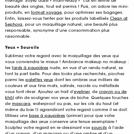
ménage. Soyez aussi « mani-ready »* car en terme de
beauté des ongles, tout est permis ! Puis, on adore les mini-
produits, en
format voyage
, pour optimiser ses bagages.
Enfin, laissez-vous tenter par les produits labellisés
Clean at
Sephora
, pour un maquillage naturel, une beauté plus
responsable, synonyme d’une consommation plus
raisonnable.
Yeux + Sourcils
Sublimez votre regard avec le maquillage des yeux qui
vous conviendra le mieux ! Ambiance makeup no makeup :
les
fards à paupières
nude, en vue d’un rendu naturel, se
font la part belle. Pour des looks plus recherchés, piochez
parmi les
palettes yeux
dont les ombres aux milliers de
couleurs et aux finis mats, satinés, nacrés ou métallisés
vous font rêver. Ajoutez un trait d’
eyeliner
, de
crayon ou de
khôl
afin de souligner vos yeux de biche. Quelques touches
de
mascara
, waterproof ou pas, sur les cils du haut (et
même du bas !) agrandiront votre regard comme il se doit.
Utilisez une
base à paupières
(primer) pour que votre
maquillage des yeux conserve une tenue exemplaire !
Sculptez votre regard en re-dessinant vos
sourcils
à l’aide
d’un crayon, d’un mascara ou d’une ombre et d’un