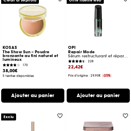
Clean at Sephora
Offre fidélité web
KOSAS
OPI
The Show Sun – Poudre
Repair Mode
bronzante au fini naturel et
Sérum restructurant et réparateur profond de l'ongle
lumineux
228
170
22,42€
38,00€
Prix d'origine : 29,90€
-25%
5 teintes disponibles
Ajouter au panier
Ajouter au panier
Exclu