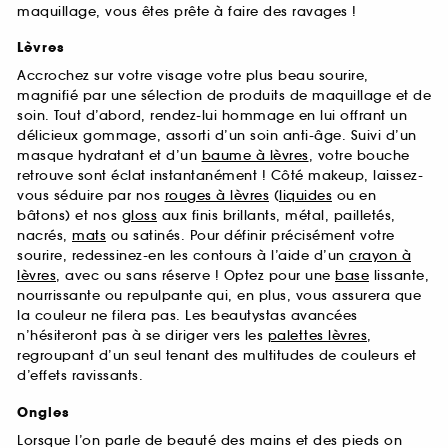
maquillage, vous êtes prête à faire des ravages !
Lèvres
Accrochez sur votre visage votre plus beau sourire,
magnifié par une sélection de produits de maquillage et de
soin. Tout d’abord, rendez-lui hommage en lui offrant un
délicieux gommage, assorti d’un soin anti-âge. Suivi d’un
masque hydratant et d’un
baume à lèvres
, votre bouche
retrouve sont éclat instantanément ! Côté makeup, laissez-
vous séduire par nos
rouges à lèvres
(
liquides
ou en
bâtons) et nos
gloss
aux finis brillants, métal, pailletés,
nacrés,
mats
ou satinés. Pour définir précisément votre
sourire, redessinez-en les contours à l’aide d’un
crayon à
lèvres
, avec ou sans réserve ! Optez pour une
base
lissante,
nourrissante ou repulpante qui, en plus, vous assurera que
la couleur ne filera pas. Les beautystas avancées
n’hésiteront pas à se diriger vers les
palettes lèvres
,
regroupant d’un seul tenant des multitudes de couleurs et
d’effets ravissants.
Ongles
Lorsque l’on parle de beauté des mains et des pieds on