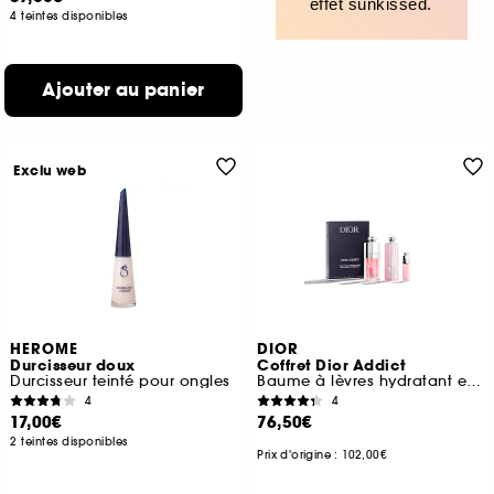
effet sunkissed.
4 teintes disponibles
Ajouter au panier
Exclu web
HEROME
DIOR
Durcisseur doux
Coffret Dior Addict
Durcisseur teinté pour ongles
Baume à lèvres hydratant et huile à lèvres
4
4
17,00€
76,50€
2 teintes disponibles
Prix d'origine : 102,00€