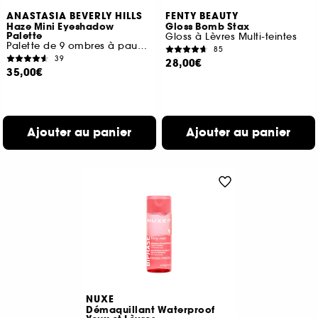
ANASTASIA BEVERLY HILLS
FENTY BEAUTY
Haze Mini Eyeshadow
Gloss Bomb Stax
Palette
Gloss à Lèvres Multi-teintes
Palette de 9 ombres à paupières
85
39
28,00€
35,00€
Ajouter au panier
Ajouter au panier
NUXE
Démaquillant Waterproof