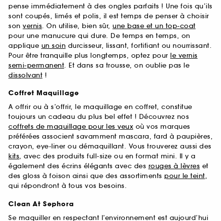
pense immédiatement à des ongles parfaits ! Une fois qu’ils
sont coupés, limés et polis, il est temps de penser à choisir
son
vernis
. On utilise, bien sûr,
une base et un top-coat
pour une manucure qui dure. De temps en temps, on
applique
un soin
durcisseur, lissant, fortifiant ou nourrissant.
Pour être tranquille plus longtemps, optez pour
le vernis
semi-permanent
. Et dans sa trousse, on oublie pas le
dissolvant
!
Coffret Maquillage
A offrir ou à s’offrir, le maquillage en coffret, constitue
toujours un cadeau du plus bel effet ! Découvrez nos
coffrets de maquillage pour les yeux
où vos marques
préférées associent savamment mascara, fard à paupières,
crayon, eye-liner ou démaquillant. Vous trouverez aussi des
kits
, avec des produits full-size ou en format mini. Il y a
également des écrins élégants avec des
rouges à lèvres
et
des gloss à foison ainsi que des assortiments
pour le teint
,
qui répondront à tous vos besoins.
Clean At Sephora
Se maquiller en respectant l’environnement est aujourd’hui