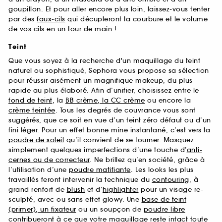
goupillon. Et pour aller encore plus loin, laissez-vous tenter
par des
faux-cils
qui décupleront la courbure et le volume
de vos cils en un tour de main !
Teint
Que vous soyez à la recherche d'un maquillage du teint
naturel ou sophistiqué, Sephora vous propose sa sélection
pour réussir aisément un magnifique makeup, du plus
rapide au plus élaboré. Afin d’unifier, choisissez entre le
fond de teint
, la
BB crème, la CC crème
ou encore la
crème teintée
. Tous les degrés de couvrance vous sont
suggérés, que ce soit en vue d’un teint zéro défaut ou d’un
fini léger. Pour un effet bonne mine instantané, c’est vers la
poudre de soleil
qu’il convient de se tourner. Masquez
simplement quelques imperfections d’une touche d’
anti-
cernes ou de correcteur
. Ne brillez qu’en société, grâce à
l’utilisation d’une
poudre matifiante
. Les looks les plus
travaillés feront intervenir la technique du
contouring
, à
grand renfort de
blush
et d’
highlighter
pour un visage re-
sculpté, avec ou sans effet glowy. Une
base de teint
(primer), un fixateur
ou un soupçon de
poudre libre
contribueront à ce que votre maquillage reste intact toute