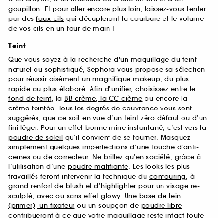
goupillon. Et pour aller encore plus loin, laissez-vous tenter
par des
faux-cils
qui décupleront la courbure et le volume
de vos cils en un tour de main !
Teint
Que vous soyez à la recherche d'un maquillage du teint
naturel ou sophistiqué, Sephora vous propose sa sélection
pour réussir aisément un magnifique makeup, du plus
rapide au plus élaboré. Afin d’unifier, choisissez entre le
fond de teint
, la
BB crème, la CC crème
ou encore la
crème teintée
. Tous les degrés de couvrance vous sont
suggérés, que ce soit en vue d’un teint zéro défaut ou d’un
fini léger. Pour un effet bonne mine instantané, c’est vers la
poudre de soleil
qu’il convient de se tourner. Masquez
simplement quelques imperfections d’une touche d’
anti-
cernes ou de correcteur
. Ne brillez qu’en société, grâce à
l’utilisation d’une
poudre matifiante
. Les looks les plus
travaillés feront intervenir la technique du
contouring
, à
grand renfort de
blush
et d’
highlighter
pour un visage re-
sculpté, avec ou sans effet glowy. Une
base de teint
(primer), un fixateur
ou un soupçon de
poudre libre
contribueront à ce que votre maquillage reste intact toute