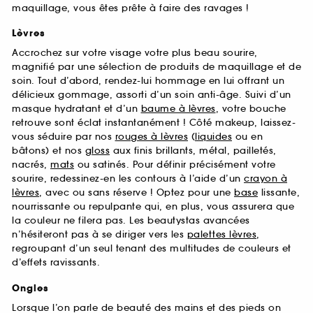
maquillage, vous êtes prête à faire des ravages !
Lèvres
Accrochez sur votre visage votre plus beau sourire,
magnifié par une sélection de produits de maquillage et de
soin. Tout d’abord, rendez-lui hommage en lui offrant un
délicieux gommage, assorti d’un soin anti-âge. Suivi d’un
masque hydratant et d’un
baume à lèvres
, votre bouche
retrouve sont éclat instantanément ! Côté makeup, laissez-
vous séduire par nos
rouges à lèvres
(
liquides
ou en
bâtons) et nos
gloss
aux finis brillants, métal, pailletés,
nacrés,
mats
ou satinés. Pour définir précisément votre
sourire, redessinez-en les contours à l’aide d’un
crayon à
lèvres
, avec ou sans réserve ! Optez pour une
base
lissante,
nourrissante ou repulpante qui, en plus, vous assurera que
la couleur ne filera pas. Les beautystas avancées
n’hésiteront pas à se diriger vers les
palettes lèvres
,
regroupant d’un seul tenant des multitudes de couleurs et
d’effets ravissants.
Ongles
Lorsque l’on parle de beauté des mains et des pieds on