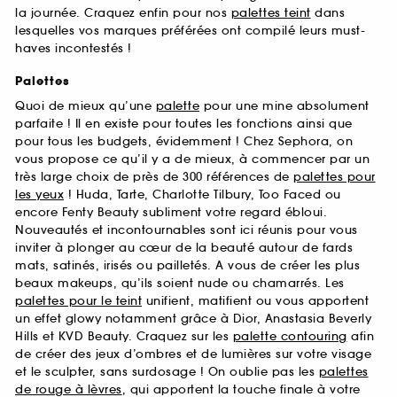
la journée. Craquez enfin pour nos
palettes teint
dans
lesquelles vos marques préférées ont compilé leurs must-
haves incontestés !
Palettes
Quoi de mieux qu’une
palette
pour une mine absolument
parfaite ! Il en existe pour toutes les fonctions ainsi que
pour tous les budgets, évidemment ! Chez Sephora, on
vous propose ce qu’il y a de mieux, à commencer par un
très large choix de près de 300 références de
palettes pour
les yeux
! Huda, Tarte, Charlotte Tilbury, Too Faced ou
encore Fenty Beauty subliment votre regard ébloui.
Nouveautés et incontournables sont ici réunis pour vous
inviter à plonger au cœur de la beauté autour de fards
mats, satinés, irisés ou pailletés. A vous de créer les plus
beaux makeups, qu’ils soient nude ou chamarrés. Les
palettes pour le teint
unifient, matifient ou vous apportent
un effet glowy notamment grâce à Dior, Anastasia Beverly
Hills et KVD Beauty. Craquez sur les
palette contouring
afin
de créer des jeux d’ombres et de lumières sur votre visage
et le sculpter, sans surdosage ! On oublie pas les
palettes
de rouge à lèvres
, qui apportent la touche finale à votre