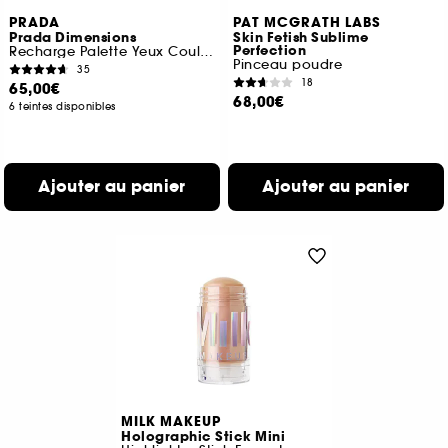
PRADA
PAT MCGRATH LABS
Prada Dimensions
Skin Fetish Sublime
Perfection
Recharge Palette Yeux Couleur Intense Longue Tenue
Pinceau poudre
35
18
65,00€
68,00€
6 teintes disponibles
Ajouter au panier
Ajouter au panier
MILK MAKEUP
Holographic Stick Mini