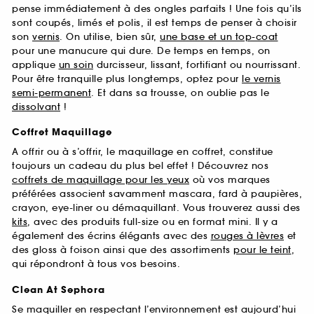
pense immédiatement à des ongles parfaits ! Une fois qu’ils
sont coupés, limés et polis, il est temps de penser à choisir
son
vernis
. On utilise, bien sûr,
une base et un top-coat
pour une manucure qui dure. De temps en temps, on
applique
un soin
durcisseur, lissant, fortifiant ou nourrissant.
Pour être tranquille plus longtemps, optez pour
le vernis
semi-permanent
. Et dans sa trousse, on oublie pas le
dissolvant
!
Coffret Maquillage
A offrir ou à s’offrir, le maquillage en coffret, constitue
toujours un cadeau du plus bel effet ! Découvrez nos
coffrets de maquillage pour les yeux
où vos marques
préférées associent savamment mascara, fard à paupières,
crayon, eye-liner ou démaquillant. Vous trouverez aussi des
kits
, avec des produits full-size ou en format mini. Il y a
également des écrins élégants avec des
rouges à lèvres
et
des gloss à foison ainsi que des assortiments
pour le teint
,
qui répondront à tous vos besoins.
Clean At Sephora
Se maquiller en respectant l’environnement est aujourd’hui