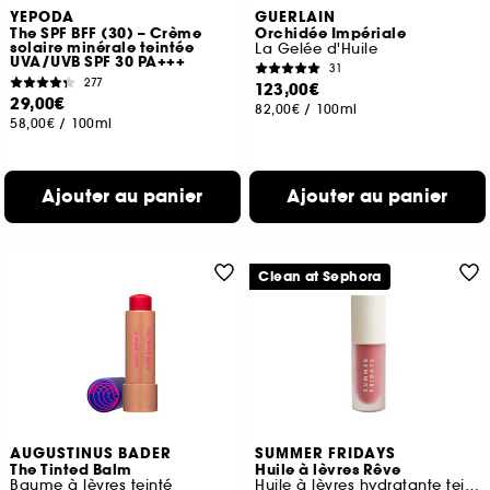
YEPODA
GUERLAIN
The SPF BFF (30) – Crème
Orchidée Impériale
solaire minérale teintée
La Gelée d'Huile
UVA/UVB SPF 30 PA+++
31
277
123,00€
29,00€
82,00€
/
100ml
58,00€
/
100ml
Ajouter au panier
Ajouter au panier
Clean at Sephora
AUGUSTINUS BADER
SUMMER FRIDAYS
The Tinted Balm
Huile à lèvres Rêve
Baume à lèvres teinté
Huile à lèvres hydratante teintée