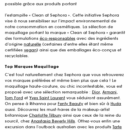
possible grâce aux produits portant
l’estampille « Clean at Sephora ». Cette initiative Sephora
vise à nous sensibiliser sur l’impact environnemental de
notre consommation en cosmétiques. La sélection de
maquillage portant la marque « Clean at Sephora » garantit
des formulations
éco-responsables
avec des ingrédients
d’origine
naturelle
(certaines d’entre elles étant même
certifiées
vegan
) ainsi que des emballages éco-conçus et
recyclables.
Top Marques Maquillage
C’est tout naturellement chez Sephora que vous retrouverez
vos marques préférées et même bien plus que cela ! Le
maquillage haute-couture, au chic incontestable, vous est
proposé avec une sélection remarquable :
Dior
,
Armani
,
Tom Ford
et
Yves Saint Laurent
vous séduiront assurément.
On pense à Rihanna pour
Fenty Beauty
et bien sûr à
Huda
aussi. Découvrez les must-haves de la makeup-artist
britannique
Charlotte Tilbury
ainsi que ceux de la reine du
sourcil, chez
Anastasia Beverly Hills
. Offrez-vous enfin une
excursion dans l’outback australien avec les produits
Tarte