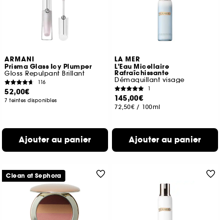
ARMANI
LA MER
Prisma Glass Icy Plumper
L'Eau Micellaire
Rafraîchissante
Gloss Repulpant Brillant
Démaquillant visage
116
1
52,00€
145,00€
7 teintes disponibles
72,50€
/
100ml
Ajouter au panier
Ajouter au panier
Clean at Sephora