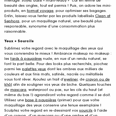
ménage. Soyez aussi « mani-ready »* car en terme de
beauté des ongles, tout est permis ! Puis, on adore les mini-
produits, en
format voyage
, pour optimiser ses bagages.
Enfin, laissez-vous tenter par les produits labellisés
Clean at
Sephora
, pour un maquillage naturel, une beauté plus
responsable, synonyme d’une consommation plus
raisonnable.
Yeux + Sourcils
Sublimez votre regard avec le maquillage des yeux qui
vous conviendra le mieux ! Ambiance makeup no makeup :
les
fards à paupières
nude, en vue d’un rendu naturel, se
font la part belle. Pour des looks plus recherchés, piochez
parmi les
palettes yeux
dont les ombres aux milliers de
couleurs et aux finis mats, satinés, nacrés ou métallisés
vous font rêver. Ajoutez un trait d’
eyeliner
, de
crayon ou de
khôl
afin de souligner vos yeux de biche. Quelques touches
de
mascara
, waterproof ou pas, sur les cils du haut (et
même du bas !) agrandiront votre regard comme il se doit.
Utilisez une
base à paupières
(primer) pour que votre
maquillage des yeux conserve une tenue exemplaire !
Sculptez votre regard en re-dessinant vos
sourcils
à l’aide
d’un crayon, d’un mascara ou d’une ombre et d’un