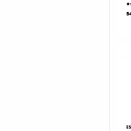
MAKE UP FOR EVER (67)
5
MANUCURIST (33)
MARIO BADESCU (1)
MERCI HANDY (2)
MERIT BEAUTY (19)
MILK MAKEUP (38)
MOROCCANOIL (1)
MY CLARINS (1)
NARS (47)
NATASHA DENONA (54)
NUDESTIX (11)
NUXE (8)
OLEHENRIKSEN (1)
ONESIZE (13)
E
OPI (54)