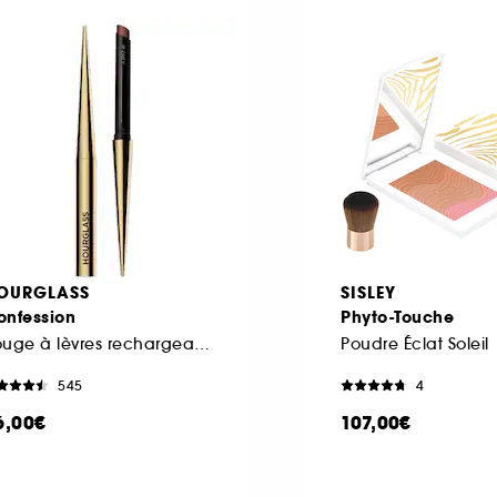
OURGLASS
SISLEY
onfession
Phyto-Touche
Rouge à lèvres rechargeable haute intensité ultra-fin
Poudre Éclat Soleil
545
4
6,00€
107,00€