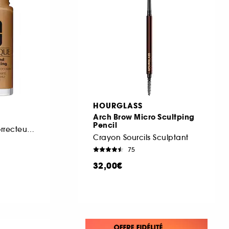
HOURGLASS
Arch Brow Micro Scultping
Pencil
Fond de Teint et Correcteur 2-en-1
Crayon Sourcils Sculptant
75
32,00€