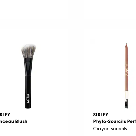
ISLEY
SISLEY
inceau Blush
Phyto-Sourcils Per
Crayon sourcils