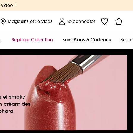
 vidéo !
Magasins
et Services
Se connecter
s
Sephora Collection
Bons Plans & Cadeaux
Sepho
es et smoky
en créant des
ephora.