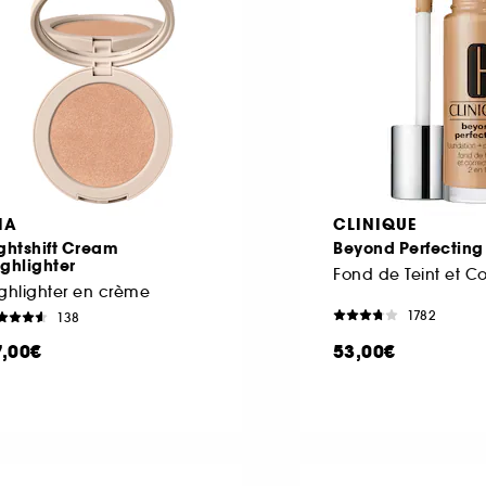
IA
CLINIQUE
ghtshift Cream
Beyond Perfecting
ghlighter
ghlighter en crème
1782
138
7,00€
53,00€