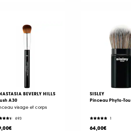
NASTASIA BEVERLY HILLS
SISLEY
rush A30
Pinceau Phyto-To
nceau visage et corps
693
1
9,00€
64,00€