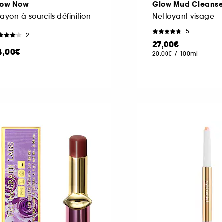
row Now
Glow Mud Cleanse
ayon à sourcils définition
Nettoyant visage
5
2
27,00€
4,00€
20,00€
/
100ml