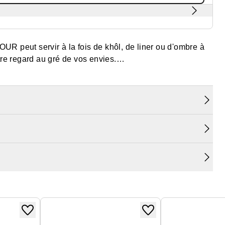
eut servir à la fois de khôl, de liner ou d'ombre à
tre regard au gré de vos envies.
our de l'œil pour une application facile et intuitive tout
onserve son intensité colorielle toute la journée.