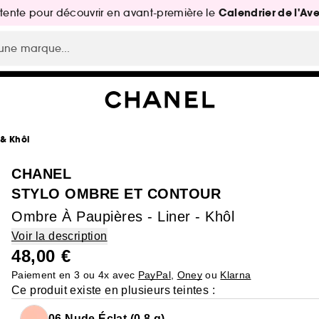
Calendrier de l'Av
attente pour découvrir en avant-première le
& Khôl
CHANEL
STYLO OMBRE ET CONTOUR
Ombre À Paupières - Liner - Khôl
Voir la description
48,00 €
Paiement en 3 ou 4x avec
PayPal
,
Oney
ou
Klarna
Ce produit existe en plusieurs teintes :
06 Nude Éclat (0,8 g)