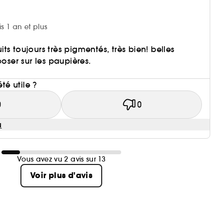
is 1 an et plus
ts toujours très pigmentés, très bien! belles
poser sur les paupières.
i
été utile ?
0
0
u
Vous avez vu 2 avis sur 13
Voir plus d'avis