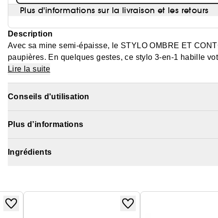
Plus d'informations sur la livraison et les retours
Description
Avec sa mine semi-épaisse, le STYLO OMBRE ET CONTOUR p
paupières. En quelques gestes, ce stylo 3-en-1 habille vo
Sa texture crèmeuse et soyeuse glisse sur la peau et le cont
Lire la suite
en douceur. Longue tenue, le STYLO OMBRE ET CONTOUR c
Conseils d'utilisation
Plus d’informations
Ingrédients