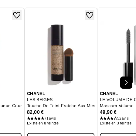
CHANEL
CHANEL
LES BEIGES
LE VOLUME DE 
eur, Courbe Et Définition
Touche De Teint Fraîche Aux Microbulles De Pigment
Mascara Volume
82,00 €
49,90 €
71
avis
52
avis
Existe en 8 teintes
Existe en 3 teintes