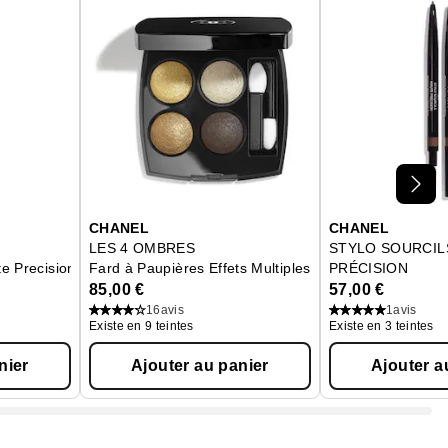
CHANEL
CHANEL
L
LES 4 OMBRES
STYLO SOURCIL
te Precision
Fard à Paupières Effets Multiples
PRÉCISION
Définition Sourci
85,00 €
57,00 €
16
avis
1
avis
Existe en 9 teintes
Existe en 3 teintes
nier
Ajouter au panier
Ajouter a