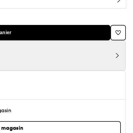
anier
gasin
n magasin