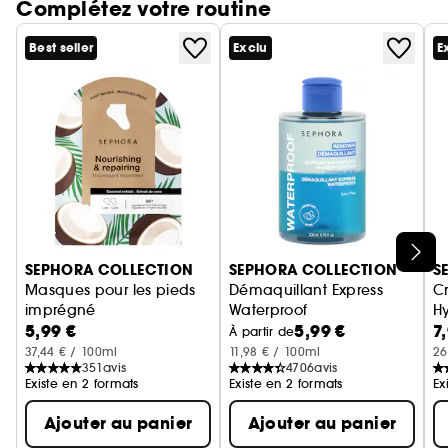
Complétez votre routine
enrichie en huile d'amande douce
Cette huile pour les cuticules est formulée avec
Best seller
Exclu
E
de l'huile d'amande douce. Cet ingrédient
d'origine naturelle est réputé pour ses propriétés
hydratantes.
Les +
- Huile cuticules vegan (formule sans ingrédients
d'origine animale).
- 100% d'ingrédients d'origine naturelle.
Ignorer le carrousel produits
SEPHORA COLLECTION
SEPHORA COLLECTION
S
Masques pour les pieds
Démaquillant Express
C
imprégné
Waterproof
H
5,99 €
5,99 €
7
Hydratation intense en 20 minutes
Demaquille + Apaise
À partir de
37,44 € / 100ml
11,98 € / 100ml
26
351
avis
4706
avis
Existe en 2 formats
Existe en 2 formats
Ex
Ajouter au panier
Ajouter au panier