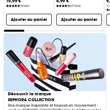
10,99 €
4,99 €
9
Ba
19
avis
217
avis
11
Ajouter au panier
Ajouter au panier
Découvrir la marque
SEPHORA COLLECTION
Une marque inspirante et toujours en mouvement :