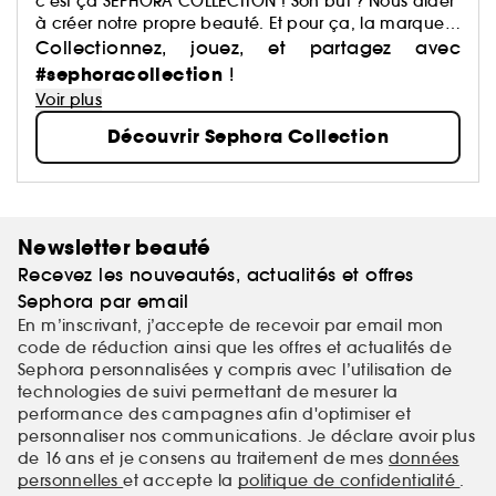
c’est ça SEPHORA COLLECTION ! Son but ? Nous aider
à créer notre propre beauté. Et pour ça, la marque
a justement imaginé des centaines de produits : du
Collectionnez, jouez, et partagez avec
maquillage aux soins, du capillaire au parfum, du
#sephoracollection
!
bain aux compléments alimentaires,… Avec pour
Voir plus
mission de démocratiser une beauté performante.
Découvrir Sephora Collection
Newsletter beauté
Recevez les nouveautés, actualités et offres
Sephora par email
En m’inscrivant, j’accepte de recevoir par email mon
code de réduction ainsi que les offres et actualités de
Sephora personnalisées y compris avec l’utilisation de
technologies de suivi permettant de mesurer la
performance des campagnes afin d'optimiser et
personnaliser nos communications. Je déclare avoir plus
de 16 ans et je consens au traitement de mes
données
personnelles
et accepte la
politique de confidentialité
.