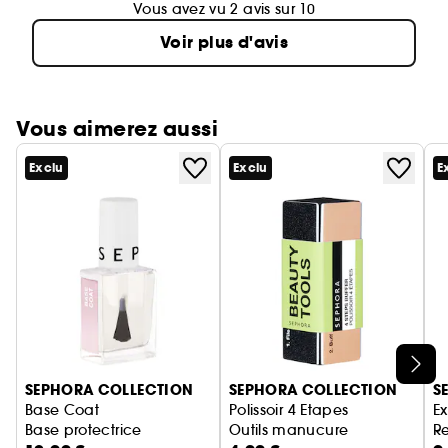
Vous avez vu 2 avis sur 10
Voir plus d'avis
Vous aimerez aussi
Exclu
Exclu
E
Ignorer le carrousel produits
SEPHORA COLLECTION
SEPHORA COLLECTION
S
Base Coat
Polissoir 4 Etapes
Ex
Base protectrice
Outils manucure
R