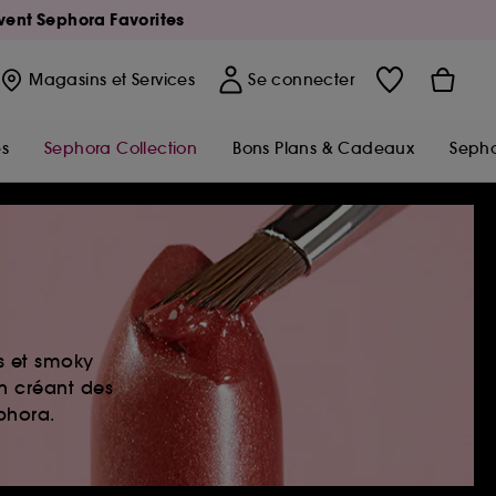
Avent Sephora Favorites
Magasins
et Services
Se connecter
s
Sephora Collection
Bons Plans & Cadeaux
Sepho
es et smoky
en créant des
ephora.