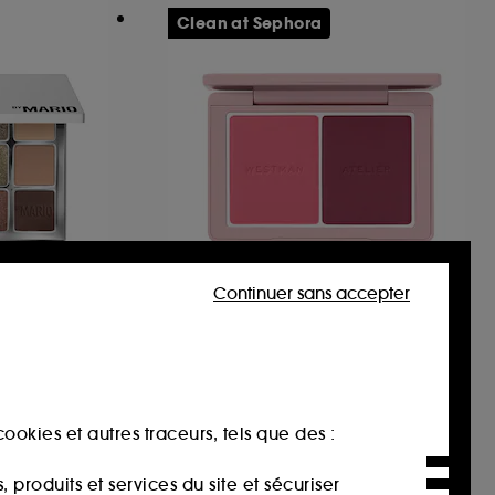
Clean at Sephora
Continuer sans accepter
O
WESTMAN ATELIER
yeshadow
Les Duos Powder
Duo de poudres
Palette de fards à paupières
26
86,00€
ookies et autres traceurs, tels que des :
produits et services du site et sécuriser