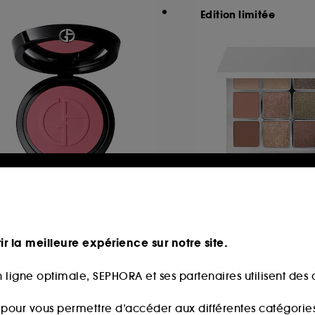
Edition limitée
RMANI
MAKEUP BY MARI
minous Silk
Ethereal Eyes™ E
Palette: Nature​
ush Poudre
ir la meilleure expérience sur notre site.
296
715
7,00€
79,00€
 ligne optimale, SEPHORA et ses partenaires utilisent des c
s pour vous permettre d’accéder aux différentes catégories, 