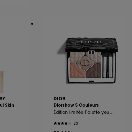
ous pouvez personnaliser vos choix concernant
cepter". Sephora pourra associer les
 personnelles collectées ou générées lors
ccepter". Voous pouvez à tout moment choisir
uez
ici
.
RY
DIOR
ul Skin
Diorshow 5 Couleurs
Édition limitée Palette yeux 5 fards à paupières
23