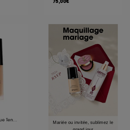
75,00€
Fond de teint Longue Tenue Mat Imperceptible SPF 20
Mariée ou invitée, sublimez le
grand jour