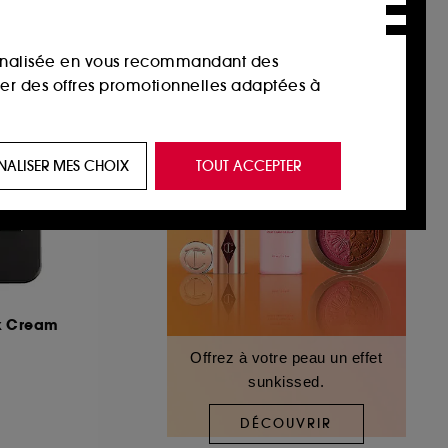
sonnalisée en vous recommandant des
ser des offres promotionnelles adaptées à
 de vous plaire via des publicités, y compris
NALISER MES CHOIX
TOUT ACCEPTER
e navigation, et de l'historique de vos
 de navigation sur notre site afin d’en
 les fraudes aux moyens de paiement et les
x Cream
Offrez à votre peau un effet
sunkissed.
nctionnalités du site, tel que les cookies
us permettant d’accéder à votre compte lors
DÉCOUVRIR