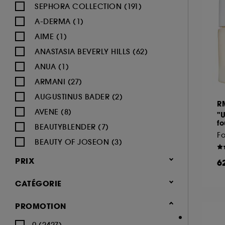
SEPHORA COLLECTION (191)
A-DERMA (1)
AIME (1)
ANASTASIA BEVERLY HILLS (62)
ANUA (1)
ARMANI (27)
AUGUSTINUS BADER (2)
R
AVENE (8)
"
f
BEAUTYBLENDER (7)
Fo
BEAUTY OF JOSEON (3)
BENEFIT COSMETICS (97)
PRIX
6
BIODERMA (9)
CATÉGORIE
BLACK UP (33)
BOBBI BROWN (60)
Maquillage
PROMOTION
BYOMA (5)
-25% sur une sélection maquillage
0 (2427)