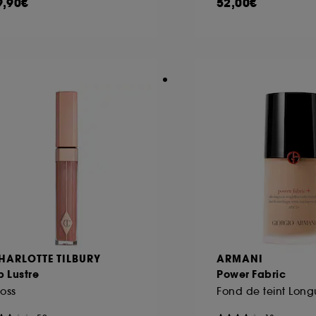
9,90€
52,00€
HARLOTTE TILBURY
ARMANI
p Lustre
Power Fabric
oss