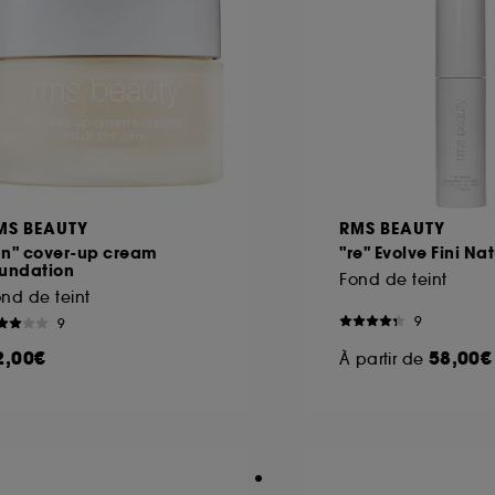
MS BEAUTY
RMS BEAUTY
Un" cover-up cream
"re" Evolve Fini Nat
oundation
Fond de teint
nd de teint
9
9
2,00€
58,00€
À partir de