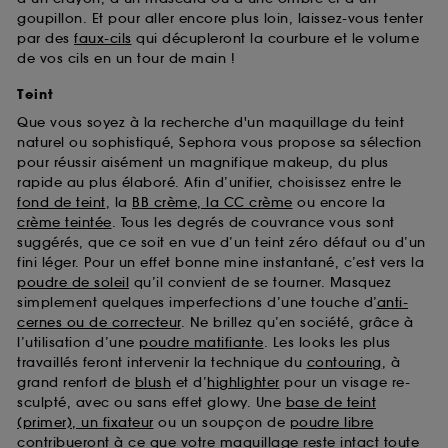
goupillon. Et pour aller encore plus loin, laissez-vous tenter
par des
faux-cils
qui décupleront la courbure et le volume
de vos cils en un tour de main !
Teint
Que vous soyez à la recherche d'un maquillage du teint
naturel ou sophistiqué, Sephora vous propose sa sélection
pour réussir aisément un magnifique makeup, du plus
rapide au plus élaboré. Afin d’unifier, choisissez entre le
fond de teint
, la
BB crème, la CC crème
ou encore la
crème teintée
. Tous les degrés de couvrance vous sont
suggérés, que ce soit en vue d’un teint zéro défaut ou d’un
fini léger. Pour un effet bonne mine instantané, c’est vers la
poudre de soleil
qu’il convient de se tourner. Masquez
simplement quelques imperfections d’une touche d’
anti-
cernes ou de correcteur
. Ne brillez qu’en société, grâce à
l’utilisation d’une
poudre matifiante
. Les looks les plus
travaillés feront intervenir la technique du
contouring
, à
grand renfort de
blush
et d’
highlighter
pour un visage re-
sculpté, avec ou sans effet glowy. Une
base de teint
(primer), un fixateur
ou un soupçon de
poudre libre
contribueront à ce que votre maquillage reste intact toute