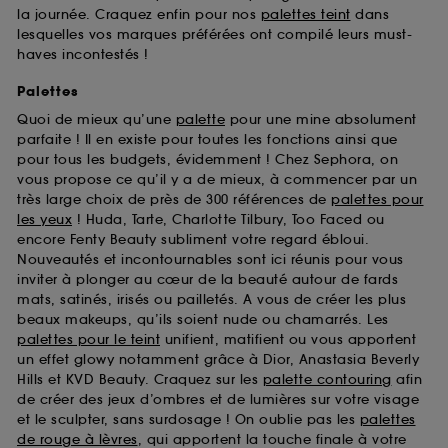
la journée. Craquez enfin pour nos
palettes teint
dans
lesquelles vos marques préférées ont compilé leurs must-
haves incontestés !
Palettes
Quoi de mieux qu’une
palette
pour une mine absolument
parfaite ! Il en existe pour toutes les fonctions ainsi que
pour tous les budgets, évidemment ! Chez Sephora, on
vous propose ce qu’il y a de mieux, à commencer par un
très large choix de près de 300 références de
palettes pour
les yeux
! Huda, Tarte, Charlotte Tilbury, Too Faced ou
encore Fenty Beauty subliment votre regard ébloui.
Nouveautés et incontournables sont ici réunis pour vous
inviter à plonger au cœur de la beauté autour de fards
mats, satinés, irisés ou pailletés. A vous de créer les plus
beaux makeups, qu’ils soient nude ou chamarrés. Les
palettes pour le teint
unifient, matifient ou vous apportent
un effet glowy notamment grâce à Dior, Anastasia Beverly
Hills et KVD Beauty. Craquez sur les
palette contouring
afin
de créer des jeux d’ombres et de lumières sur votre visage
et le sculpter, sans surdosage ! On oublie pas les
palettes
de rouge à lèvres
, qui apportent la touche finale à votre