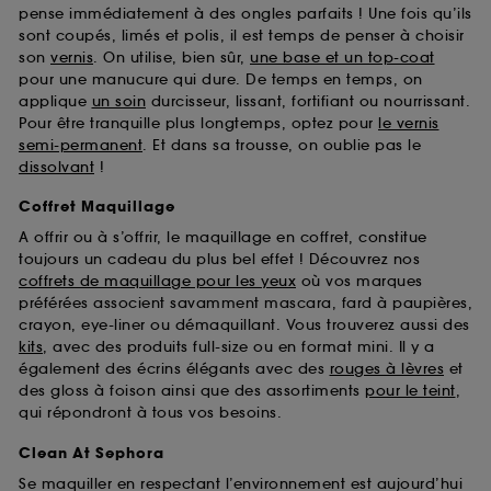
pense immédiatement à des ongles parfaits ! Une fois qu’ils
sont coupés, limés et polis, il est temps de penser à choisir
son
vernis
. On utilise, bien sûr,
une base et un top-coat
pour une manucure qui dure. De temps en temps, on
applique
un soin
durcisseur, lissant, fortifiant ou nourrissant.
Pour être tranquille plus longtemps, optez pour
le vernis
semi-permanent
. Et dans sa trousse, on oublie pas le
dissolvant
!
Coffret Maquillage
A offrir ou à s’offrir, le maquillage en coffret, constitue
toujours un cadeau du plus bel effet ! Découvrez nos
coffrets de maquillage pour les yeux
où vos marques
préférées associent savamment mascara, fard à paupières,
crayon, eye-liner ou démaquillant. Vous trouverez aussi des
kits
, avec des produits full-size ou en format mini. Il y a
également des écrins élégants avec des
rouges à lèvres
et
des gloss à foison ainsi que des assortiments
pour le teint
,
qui répondront à tous vos besoins.
Clean At Sephora
Se maquiller en respectant l’environnement est aujourd’hui