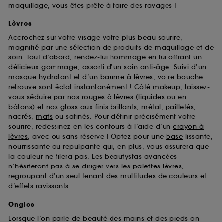
maquillage, vous êtes prête à faire des ravages !
Lèvres
Accrochez sur votre visage votre plus beau sourire,
magnifié par une sélection de produits de maquillage et de
soin. Tout d’abord, rendez-lui hommage en lui offrant un
délicieux gommage, assorti d’un soin anti-âge. Suivi d’un
masque hydratant et d’un
baume à lèvres
, votre bouche
retrouve sont éclat instantanément ! Côté makeup, laissez-
vous séduire par nos
rouges à lèvres
(
liquides
ou en
bâtons) et nos
gloss
aux finis brillants, métal, pailletés,
nacrés,
mats
ou satinés. Pour définir précisément votre
sourire, redessinez-en les contours à l’aide d’un
crayon à
lèvres
, avec ou sans réserve ! Optez pour une
base
lissante,
nourrissante ou repulpante qui, en plus, vous assurera que
la couleur ne filera pas. Les beautystas avancées
n’hésiteront pas à se diriger vers les
palettes lèvres
,
regroupant d’un seul tenant des multitudes de couleurs et
d’effets ravissants.
Ongles
Lorsque l’on parle de beauté des mains et des pieds on