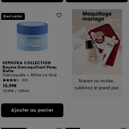
Best seller
SEPHORA COLLECTION
Baume Demaquillant Peau
Nette
Demaquille + Affine Le Grain De Peau
820
Mariée ou invitée,
15,99€
sublimez le grand jour
19,99€
/
100ml
Ajouter au panier