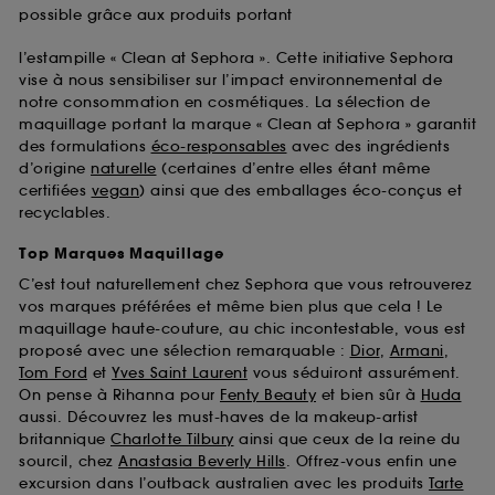
possible grâce aux produits portant
l’estampille « Clean at Sephora ». Cette initiative Sephora
vise à nous sensibiliser sur l’impact environnemental de
notre consommation en cosmétiques. La sélection de
maquillage portant la marque « Clean at Sephora » garantit
des formulations
éco-responsables
avec des ingrédients
d’origine
naturelle
(certaines d’entre elles étant même
certifiées
vegan
) ainsi que des emballages éco-conçus et
recyclables.
Top Marques Maquillage
C’est tout naturellement chez Sephora que vous retrouverez
vos marques préférées et même bien plus que cela ! Le
maquillage haute-couture, au chic incontestable, vous est
proposé avec une sélection remarquable :
Dior
,
Armani
,
Tom Ford
et
Yves Saint Laurent
vous séduiront assurément.
On pense à Rihanna pour
Fenty Beauty
et bien sûr à
Huda
aussi. Découvrez les must-haves de la makeup-artist
britannique
Charlotte Tilbury
ainsi que ceux de la reine du
sourcil, chez
Anastasia Beverly Hills
. Offrez-vous enfin une
excursion dans l’outback australien avec les produits
Tarte