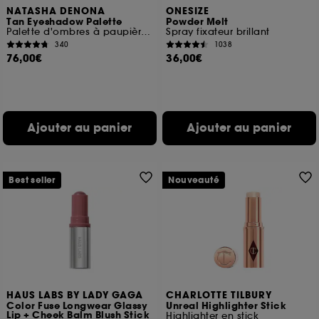
NATASHA DENONA
ONESIZE
Tan Eyeshadow Palette
Powder Melt
Palette d'ombres à paupières midi
Spray fixateur brillant
340
1038
76,00€
36,00€
Ajouter au panier
Ajouter au panier
Best seller
Nouveauté
HAUS LABS BY LADY GAGA
CHARLOTTE TILBURY
Color Fuse Longwear Glassy
Unreal Highlighter Stick
Lip + Cheek Balm Blush Stick
Highlighter en stick