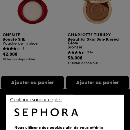
ONESIZE
CHARLOTTE TILBURY
Bouclé Silk
Beautiful Skin Sun-Kissed
Glow
Poudre de Finition
Bronzer
4
246
42,00€
58,00€
10 teintes disponibles
4 teintes disponibles
Ajouter au panier
Ajouter au panier
Continuer sans accepter
Exclu
Exclu
Nous utilisons des cookies afin de vous offrir la