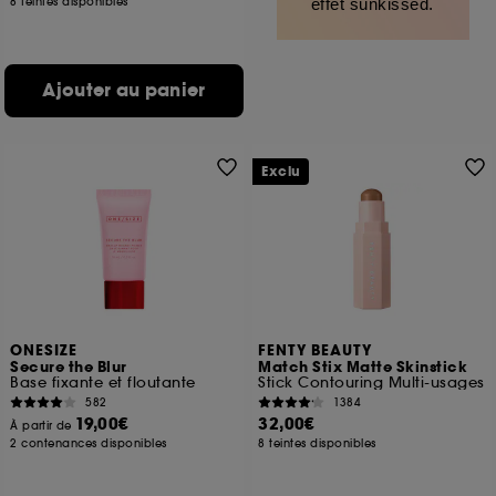
8 teintes disponibles
effet sunkissed.
Ajouter au panier
Exclu
ONESIZE
FENTY BEAUTY
Secure the Blur
Match Stix Matte Skinstick
Base fixante et floutante
Stick Contouring Multi-usages
582
1384
19,00€
32,00€
À partir de
2 contenances disponibles
8 teintes disponibles