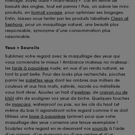
ménage. Soyez aussi « mani-ready »* car en terme de
beauté des ongles, tout est permis ! Puis, on adore les mini-
produits, en
format voyage
, pour optimiser ses bagages.
Enfin, laissez-vous tenter par les produits labellisés
Clean at
Sephora
, pour un maquillage naturel, une beauté plus
responsable, synonyme d’une consommation plus
raisonnable.
Yeux + Sourcils
Sublimez votre regard avec le maquillage des yeux qui
vous conviendra le mieux ! Ambiance makeup no makeup :
les
fards à paupières
nude, en vue d’un rendu naturel, se
font la part belle. Pour des looks plus recherchés, piochez
parmi les
palettes yeux
dont les ombres aux milliers de
couleurs et aux finis mats, satinés, nacrés ou métallisés
vous font rêver. Ajoutez un trait d’
eyeliner
, de
crayon ou de
khôl
afin de souligner vos yeux de biche. Quelques touches
de
mascara
, waterproof ou pas, sur les cils du haut (et
même du bas !) agrandiront votre regard comme il se doit.
Utilisez une
base à paupières
(primer) pour que votre
maquillage des yeux conserve une tenue exemplaire !
Sculptez votre regard en re-dessinant vos
sourcils
à l’aide
d’un crayon, d’un mascara ou d’une ombre et d’un