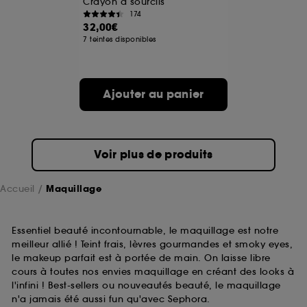
Crayon à sourcils
174
32,00€
A l'exception des cookies techniques, le dépôt et la
7 teintes disponibles
lecture de ces traceurs requiert votre accord. Vous
pouvez personnaliser vos choix concernant le dépôt
de ces cookies grâce au bouton "personnaliser mes
choix" ci-dessous ou décider de "tout accepter".
Ajouter au panier
Sephora pourra associer les informations de
navigation collectées par ces Cookies, pour les
finalités acceptées, avec les données personnelles
collectées ou générées lors de votre activité en ligne
ou en magasin. Pour refuser tous les cookies, cliques
Voir plus de produits
sur "continuer sans accepter". Voous pouvez à tout
moment choisir de retirer votrte consentement. Si vous
souhaitez obtenir plus d'information sur les cookies
Accueil
Maquillage
utilisés,
cliquez
ici
.
Essentiel beauté incontournable, le maquillage est notre
meilleur allié ! Teint frais, lèvres gourmandes et smoky eyes,
le makeup parfait est à portée de main. On laisse libre
cours à toutes nos envies maquillage en créant des looks à
l'infini ! Best-sellers ou nouveautés beauté, le maquillage
n'a jamais été aussi fun qu'avec Sephora.