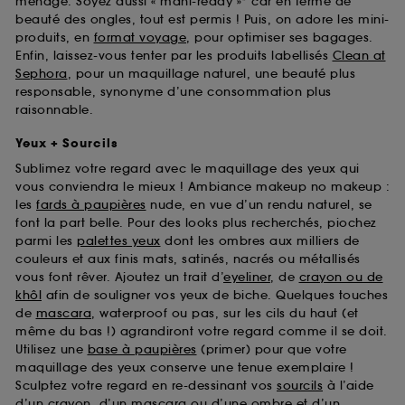
ménage. Soyez aussi « mani-ready »* car en terme de
beauté des ongles, tout est permis ! Puis, on adore les mini-
produits, en
format voyage
, pour optimiser ses bagages.
Enfin, laissez-vous tenter par les produits labellisés
Clean at
Sephora
, pour un maquillage naturel, une beauté plus
responsable, synonyme d’une consommation plus
raisonnable.
Yeux + Sourcils
Sublimez votre regard avec le maquillage des yeux qui
vous conviendra le mieux ! Ambiance makeup no makeup :
les
fards à paupières
nude, en vue d’un rendu naturel, se
font la part belle. Pour des looks plus recherchés, piochez
parmi les
palettes yeux
dont les ombres aux milliers de
couleurs et aux finis mats, satinés, nacrés ou métallisés
vous font rêver. Ajoutez un trait d’
eyeliner
, de
crayon ou de
khôl
afin de souligner vos yeux de biche. Quelques touches
de
mascara
, waterproof ou pas, sur les cils du haut (et
même du bas !) agrandiront votre regard comme il se doit.
Utilisez une
base à paupières
(primer) pour que votre
maquillage des yeux conserve une tenue exemplaire !
Sculptez votre regard en re-dessinant vos
sourcils
à l’aide
d’un crayon, d’un mascara ou d’une ombre et d’un