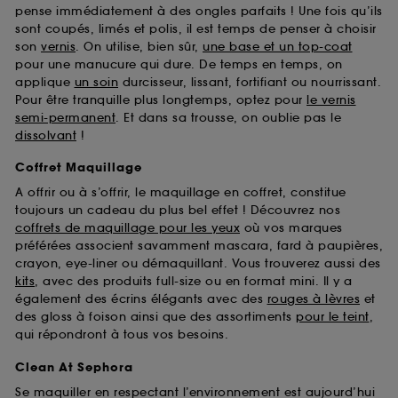
pense immédiatement à des ongles parfaits ! Une fois qu’ils
sont coupés, limés et polis, il est temps de penser à choisir
son
vernis
. On utilise, bien sûr,
une base et un top-coat
pour une manucure qui dure. De temps en temps, on
applique
un soin
durcisseur, lissant, fortifiant ou nourrissant.
Pour être tranquille plus longtemps, optez pour
le vernis
semi-permanent
. Et dans sa trousse, on oublie pas le
dissolvant
!
Coffret Maquillage
A offrir ou à s’offrir, le maquillage en coffret, constitue
toujours un cadeau du plus bel effet ! Découvrez nos
coffrets de maquillage pour les yeux
où vos marques
préférées associent savamment mascara, fard à paupières,
crayon, eye-liner ou démaquillant. Vous trouverez aussi des
kits
, avec des produits full-size ou en format mini. Il y a
également des écrins élégants avec des
rouges à lèvres
et
des gloss à foison ainsi que des assortiments
pour le teint
,
qui répondront à tous vos besoins.
Clean At Sephora
Se maquiller en respectant l’environnement est aujourd’hui