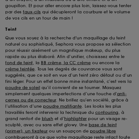
goupillon. Et pour aller encore plus loin, laissez-vous tenter
par des
faux-cils
qui décupleront la courbure et le volume
de vos cils en un tour de main !
Teint
Que vous soyez à la recherche d'un maquillage du teint
naturel ou sophistiqué, Sephora vous propose sa sélection
pour réussir aisément un magnifique makeup, du plus
rapide au plus élaboré. Afin d’unifier, choisissez entre le
fond de teint
, la
BB crème, la CC crème
ou encore la
crème teintée
. Tous les degrés de couvrance vous sont
suggérés, que ce soit en vue d’un teint zéro défaut ou d’un
fini léger. Pour un effet bonne mine instantané, c’est vers la
poudre de soleil
qu’il convient de se tourner. Masquez
simplement quelques imperfections d’une touche d’
anti-
cernes ou de correcteur
. Ne brillez qu’en société, grâce à
l’utilisation d’une
poudre matifiante
. Les looks les plus
travaillés feront intervenir la technique du
contouring
, à
grand renfort de
blush
et d’
highlighter
pour un visage re-
sculpté, avec ou sans effet glowy. Une
base de teint
(primer), un fixateur
ou un soupçon de
poudre libre
contribueront à ce que votre maquillage reste intact toute