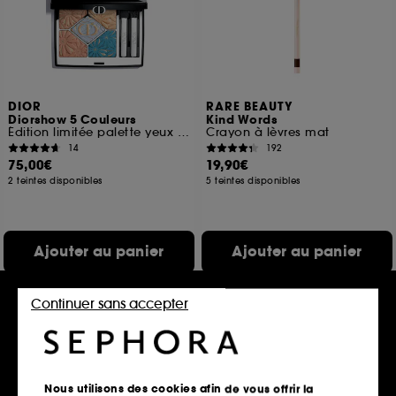
DIOR
RARE BEAUTY
Diorshow 5 Couleurs
Kind Words
Édition limitée palette yeux 5 fards à paupières
Crayon à lèvres mat
14
192
75,00€
19,90€
2 teintes disponibles
5 teintes disponibles
Ajouter au panier
Ajouter au panier
Continuer sans accepter
Nouveauté
Nous utilisons des cookies afin de vous offrir la