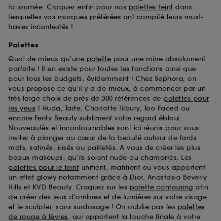
la journée. Craquez enfin pour nos
palettes teint
dans
lesquelles vos marques préférées ont compilé leurs must-
haves incontestés !
Palettes
Quoi de mieux qu’une
palette
pour une mine absolument
parfaite ! Il en existe pour toutes les fonctions ainsi que
pour tous les budgets, évidemment ! Chez Sephora, on
vous propose ce qu’il y a de mieux, à commencer par un
très large choix de près de 300 références de
palettes pour
les yeux
! Huda, Tarte, Charlotte Tilbury, Too Faced ou
encore Fenty Beauty subliment votre regard ébloui.
Nouveautés et incontournables sont ici réunis pour vous
inviter à plonger au cœur de la beauté autour de fards
mats, satinés, irisés ou pailletés. A vous de créer les plus
beaux makeups, qu’ils soient nude ou chamarrés. Les
palettes pour le teint
unifient, matifient ou vous apportent
un effet glowy notamment grâce à Dior, Anastasia Beverly
Hills et KVD Beauty. Craquez sur les
palette contouring
afin
de créer des jeux d’ombres et de lumières sur votre visage
et le sculpter, sans surdosage ! On oublie pas les
palettes
de rouge à lèvres
, qui apportent la touche finale à votre