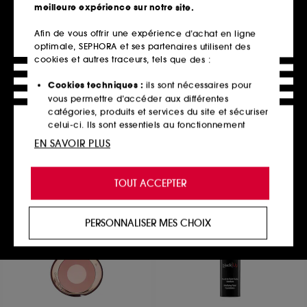
meilleure expérience sur notre site.
Afin de vous offrir une expérience d’achat en ligne
optimale, SEPHORA et ses partenaires utilisent des
ISLE OF PARADISE
LANCÔME
Sunny Serum Setting Spray –
Confort
cookies et autres traceurs, tels que des :
Brume fixatrice de
Démaquillant Crème-Mousse
maquillage
137
Cookies techniques :
ils sont nécessaires pour
4
34,00€
vous permettre d’accéder aux différentes
19,90€
27,20€
/
100ml
catégories, produits et services du site et sécuriser
16,58€
/
100ml
celui-ci. Ils sont essentiels au fonctionnement
2 contenances disponibles
technique du site et ne peuvent être désactivés.
EN SAVOIR PLUS
Ajouter au panier
Ajouter au panier
Cookies de personnalisation :
ils nous permettent
de vous offrir une expérience enrichie et
TOUT ACCEPTER
personnalisée en vous recommandant des
produits, des services et des contenus qui
répondent au mieux à vos préférences, et de vous
PERSONNALISER MES CHOIX
proposer des offres promotionnelles adaptées à
votre profil.
Cookies réseaux sociaux et publicité :
ils sont
utilisés pour vous présenter du contenu susceptible
de vous plaire via des publicités, y compris sur des
sites tiers et sur les réseaux sociaux, sur la base