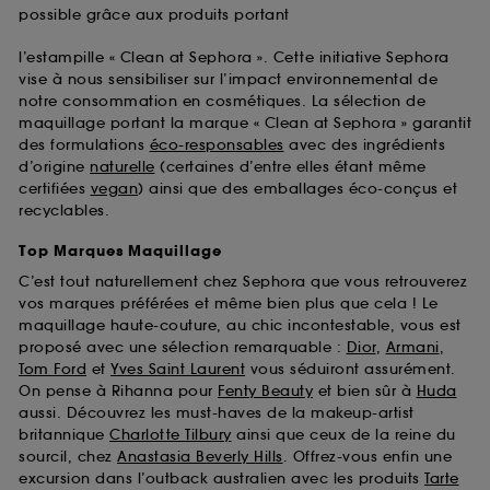
possible grâce aux produits portant
l’estampille « Clean at Sephora ». Cette initiative Sephora
vise à nous sensibiliser sur l’impact environnemental de
notre consommation en cosmétiques. La sélection de
maquillage portant la marque « Clean at Sephora » garantit
des formulations
éco-responsables
avec des ingrédients
d’origine
naturelle
(certaines d’entre elles étant même
certifiées
vegan
) ainsi que des emballages éco-conçus et
recyclables.
Top Marques Maquillage
C’est tout naturellement chez Sephora que vous retrouverez
vos marques préférées et même bien plus que cela ! Le
maquillage haute-couture, au chic incontestable, vous est
proposé avec une sélection remarquable :
Dior
,
Armani
,
Tom Ford
et
Yves Saint Laurent
vous séduiront assurément.
On pense à Rihanna pour
Fenty Beauty
et bien sûr à
Huda
aussi. Découvrez les must-haves de la makeup-artist
britannique
Charlotte Tilbury
ainsi que ceux de la reine du
sourcil, chez
Anastasia Beverly Hills
. Offrez-vous enfin une
excursion dans l’outback australien avec les produits
Tarte