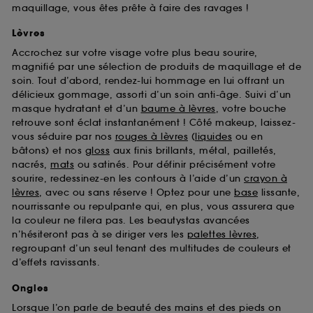
maquillage, vous êtes prête à faire des ravages !
Lèvres
Accrochez sur votre visage votre plus beau sourire,
magnifié par une sélection de produits de maquillage et de
soin. Tout d’abord, rendez-lui hommage en lui offrant un
délicieux gommage, assorti d’un soin anti-âge. Suivi d’un
masque hydratant et d’un
baume à lèvres
, votre bouche
retrouve sont éclat instantanément ! Côté makeup, laissez-
vous séduire par nos
rouges à lèvres
(
liquides
ou en
bâtons) et nos
gloss
aux finis brillants, métal, pailletés,
nacrés,
mats
ou satinés. Pour définir précisément votre
sourire, redessinez-en les contours à l’aide d’un
crayon à
lèvres
, avec ou sans réserve ! Optez pour une
base
lissante,
nourrissante ou repulpante qui, en plus, vous assurera que
la couleur ne filera pas. Les beautystas avancées
n’hésiteront pas à se diriger vers les
palettes lèvres
,
regroupant d’un seul tenant des multitudes de couleurs et
d’effets ravissants.
Ongles
Lorsque l’on parle de beauté des mains et des pieds on