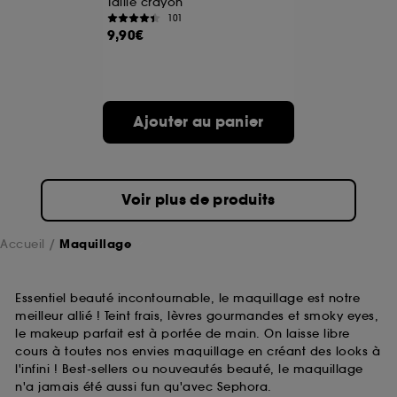
Taille crayon
101
9,90€
A l'exception des cookies techniques, le dépôt et la
lecture de ces traceurs requiert votre accord. Vous
pouvez personnaliser vos choix concernant le dépôt
de ces cookies grâce au bouton "personnaliser mes
choix" ci-dessous ou décider de "tout accepter".
Ajouter au panier
Sephora pourra associer les informations de
navigation collectées par ces Cookies, pour les
finalités acceptées, avec les données personnelles
collectées ou générées lors de votre activité en ligne
ou en magasin. Pour refuser tous les cookies, cliques
Voir plus de produits
sur "continuer sans accepter". Voous pouvez à tout
moment choisir de retirer votrte consentement. Si vous
souhaitez obtenir plus d'information sur les cookies
Accueil
Maquillage
utilisés,
cliquez
ici
.
Essentiel beauté incontournable, le maquillage est notre
meilleur allié ! Teint frais, lèvres gourmandes et smoky eyes,
le makeup parfait est à portée de main. On laisse libre
cours à toutes nos envies maquillage en créant des looks à
l'infini ! Best-sellers ou nouveautés beauté, le maquillage
n'a jamais été aussi fun qu'avec Sephora.