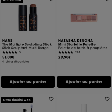
Nouveauté
NARS
NATASHA DENONA
The Multiple Sculpting Stick
Mini Starlette Palette
Stick Sculptant Multi‑Usage Crème‑Poudre
Palette de fards à paupières
5
294
51,00€
29,90€
4 teintes disponibles
Ajouter au panier
Ajouter au panier
Offre fidélité web