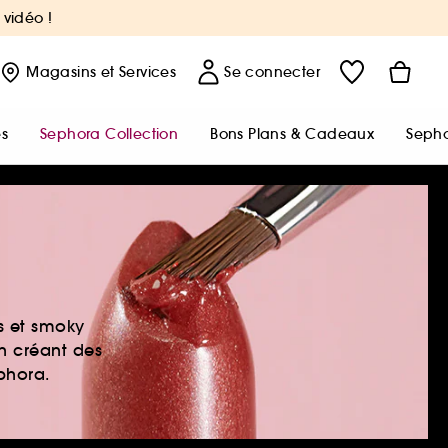
 vidéo !
Magasins
et Services
Se connecter
s
Sephora Collection
Bons Plans & Cadeaux
Sepho
es et smoky
en créant des
ephora.