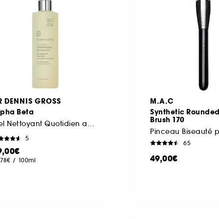
R DENNIS GROSS
M.A.C
lpha Beta
Synthetic Rounded
Brush 170
Gel Nettoyant Quotidien au Complexe AHA/BHA
5
65
9,00€
49,00€
,78€
/
100ml