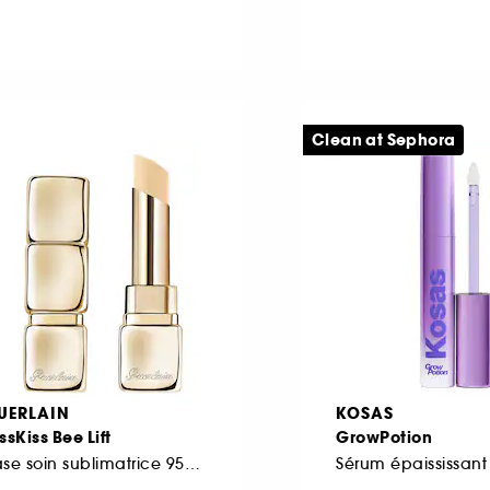
Clean at Sephora
UERLAIN
KOSAS
ssKiss Bee Lift
GrowPotion
Base soin sublimatrice 95% d'origine naturelle