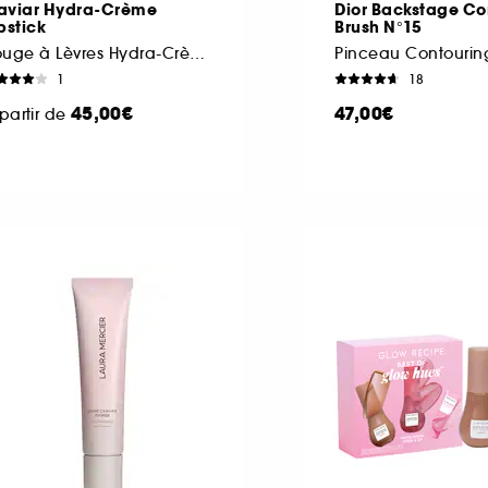
aviar Hydra-Crème
Dior Backstage Co
pstick
Brush N°15
Rouge à Lèvres Hydra-Crème
Pinceau Contourin
1
18
45,00€
47,00€
partir de