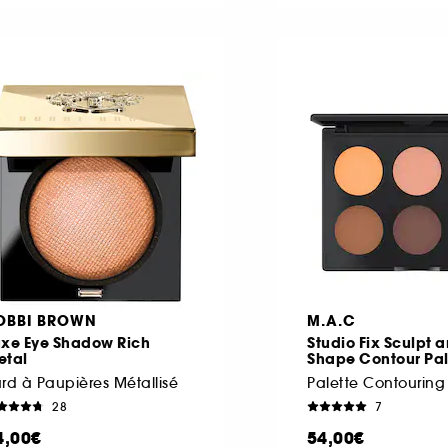
OBBI BROWN
M.A.C
uxe Eye Shadow Rich
Studio Fix Sculpt 
etal
Shape Contour Pal
rd à Paupières Métallisé
Palette Contouring
28
7
4,00€
54,00€