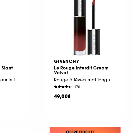
GIVENCHY
 Slant
Le Rouge Interdit Cream
Velvet
Pinceau Biseauté pour le Teint
Rouge à lèvres mat longue tenue
170
49,00€