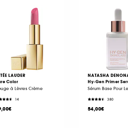
STÉE LAUDER
NATASHA DENON
re Color
Hy-Gen Primer Se
ouge à Lèvres Crème
Sérum Base Pour L
14
380
9,00€
54,00€