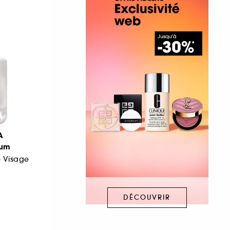
A
rum
e Visage
DÉCOUVRIR