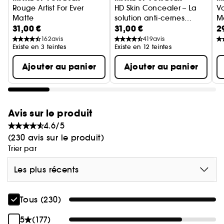
Rouge Artist For Ever
HD Skin Concealer – La
V
pour une hydratation renforcée.
Matte
solution anti-cernes
M
31,00 €
31,00 €
2
Rouge à lèvres liquide mat longue tenue
imperceptible
M
Rouge Artist For Ever possède la formule la plus
162
avis
419
avis
performante de notre gamme de rouges à lèvres,
Existe en 3 teintes
Existe en 12 teintes
elle vous procurera un résultat hautement
Ajouter au panier
Ajouter au panier
pigmenté.
Avis sur le produit
FORME DU RAISIN
4.6/5
(230 avis sur le produit)
Grâce à la forme de son raisin en arc de cercle, il
Trier par
n'a jamais été aussi facile d'appliquer votre
rouge à lèvres. Vous pouvez redéfinir le contour
Les plus récents
de vos lèvres avec la pointe précise du rouge à
lèvres, puis, sa base arrondie permet une
Tous (230)
application en un seul passage sur l'intérieur de
la lèvre.
5
(177)