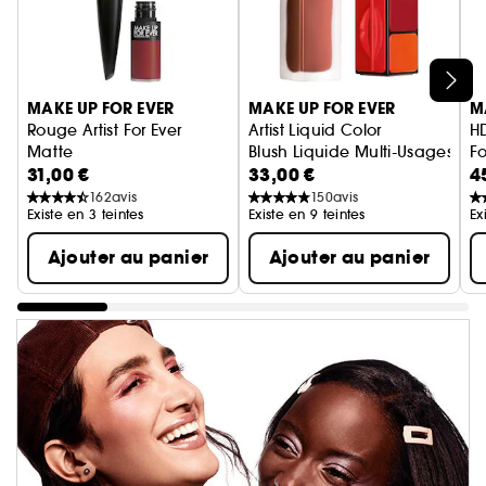
Ignorer le carrousel produits
MAKE UP FOR EVER
MAKE UP FOR EVER
M
Rouge Artist For Ever
Artist Liquid Color
H
Matte
Blush Liquide Multi-Usages, Jo
F
31,00 €
33,00 €
4
Rouge à lèvres liquide mat longue tenue
Fo
162
avis
150
avis
Existe en 3 teintes
Existe en 9 teintes
Ex
Ajouter au panier
Ajouter au panier