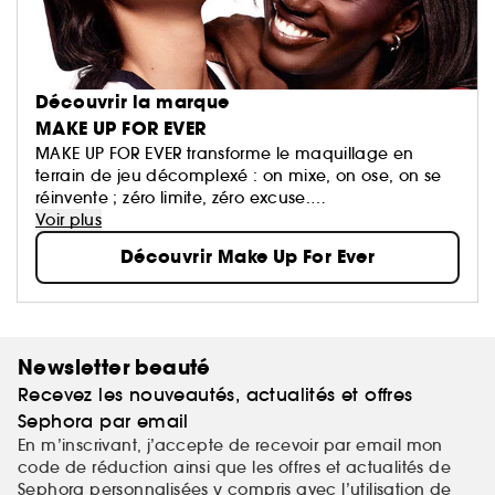
Découvrir la marque
MAKE UP FOR EVER
MAKE UP FOR EVER transforme le maquillage en
terrain de jeu décomplexé : on mixe, on ose, on se
réinvente ; zéro limite, zéro excuse.
Ses formules haute performance suivent le rythme et
Voir plus
subliment toutes les carnations, quoi qu’il arrive.
Découvrir Make Up For Ever
Newsletter beauté
Recevez les nouveautés, actualités et offres
Sephora par email
En m’inscrivant, j’accepte de recevoir par email mon
code de réduction ainsi que les offres et actualités de
Sephora personnalisées y compris avec l’utilisation de